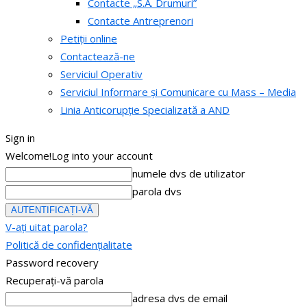
Contacte „S.A. Drumuri”
Contacte Antreprenori
Petiții online
Contactează-ne
Serviciul Operativ
Serviciul Informare și Comunicare cu Mass – Media
Linia Anticorupție Specializată a AND
Sign in
Welcome!
Log into your account
numele dvs de utilizator
parola dvs
V-ați uitat parola?
Politică de confidențialitate
Password recovery
Recuperați-vă parola
adresa dvs de email