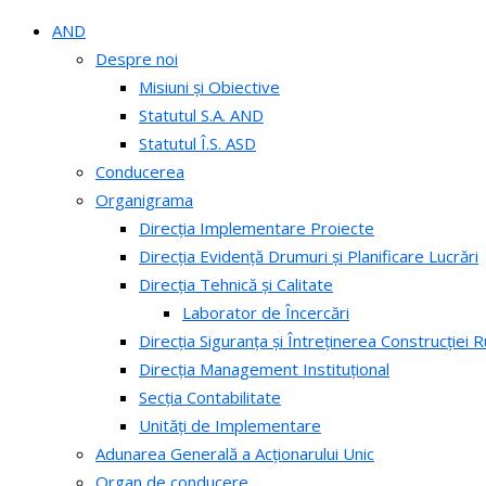
AND
Despre noi
Misiuni și Obiective
Statutul S.A. AND
Statutul Î.S. ASD
Conducerea
Organigrama
Direcția Implementare Proiecte
Direcția Evidență Drumuri și Planificare Lucrări
Direcția Tehnică și Calitate
Laborator de Încercări
Direcția Siguranța și Întreținerea Construcției R
Direcția Management Instituțional
Secția Contabilitate
Unități de Implementare
Adunarea Generală a Acționarului Unic
Organ de conducere