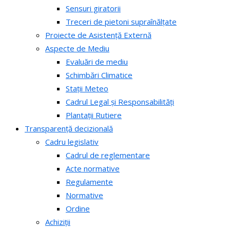
Sensuri giratorii
Treceri de pietoni supraînălțate
Proiecte de Asistență Externă
Aspecte de Mediu
Evaluări de mediu
Schimbări Climatice
Stații Meteo
Cadrul Legal și Responsabilități
Plantații Rutiere
Transparență decizională
Cadru legislativ
Cadrul de reglementare
Acte normative
Regulamente
Normative
Ordine
Achiziții