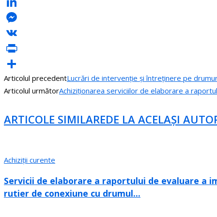
Odnoklassniki
LinkedIn
Messenger
VK
PrintFriendly
Articolul precedent
Lucrări de intervenție și întreținere pe drumuri
Partajează
Articolul următor
Achiziționarea serviciilor de elaborare a raportul
ARTICOLE SIMILARE
DE LA ACELAȘI AUTO
Achiziții curente
Servicii de elaborare a raportului de evaluare a i
rutier de conexiune cu drumul...