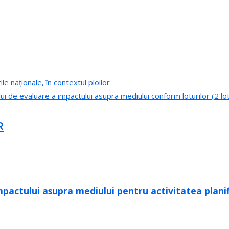
le naționale, în contextul ploilor
ui de evaluare a impactului asupra mediului conform loturilor (2 lot
R
mpactului asupra mediului pentru activitatea planif