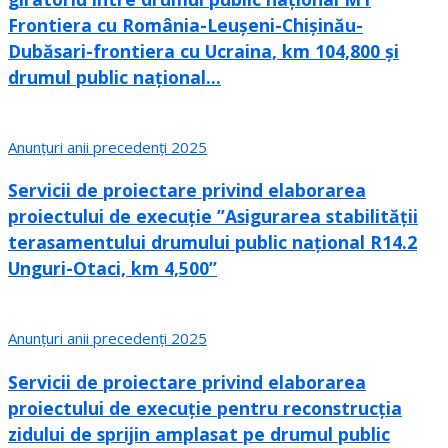
Frontiera cu România-Leușeni-Chișinău-
Dubăsari-frontiera cu Ucraina, km 104,800 și
drumul public național...
Anunțuri anii precedenți 2025
Servicii de proiectare privind elaborarea
proiectului de execuție ”Asigurarea stabilității
terasamentului drumului public național R14.2
Unguri-Otaci, km 4,500”
Anunțuri anii precedenți 2025
Servicii de proiectare privind elaborarea
proiectului de execuție pentru reconstrucția
zidului de sprijin amplasat pe drumul public