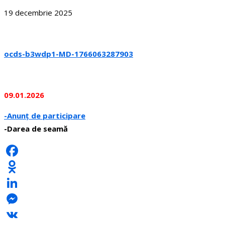
19 decembrie 2025
ocds-b3wdp1-MD-1766063287903
09.01.2026
-Anunț de participare
-Darea de seamă
Facebook
Odnoklassniki
LinkedIn
Messenger