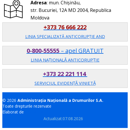
Adresa
: mun. Chișinău,
str. Bucuriei, 12A MD 2004, Republica
Moldova
+373 76 666 222
LINIA SPECIALIZATĂ ANTICORUPŢIE AND
0-800-55555
– apel GRATUIT
LINIA NAȚIONALĂ ANTICORUPȚIE
+373 22 221 114
SERVICIUL EVIDENȚĂ VINIETĂ
© 2026
Administrația Națională a Drumurilor S.A.
Toate drepturile rezervate
Elaborat de
Brand.md
Actualizat:07.08.2026