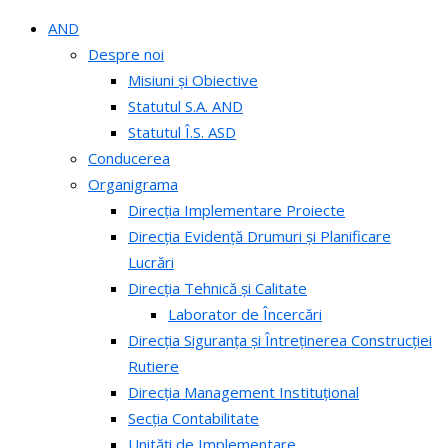
AND
Despre noi
Misiuni și Obiective
Statutul S.A. AND
Statutul Î.S. ASD
Conducerea
Organigrama
Direcția Implementare Proiecte
Direcția Evidență Drumuri și Planificare
Lucrări
Direcția Tehnică și Calitate
Laborator de Încercări
Direcția Siguranța și Întreținerea Construcției
Rutiere
Direcția Management Instituțional
Secția Contabilitate
Unități de Implementare