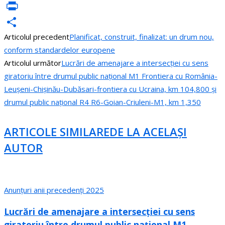
VK
PrintFriendly
Articolul precedent
Planificat, construit, finalizat: un drum nou,
Partajează
conform standardelor europene
Articolul următor
Lucrări de amenajare a intersecției cu sens
giratoriu între drumul public național M1 Frontiera cu România-
Leușeni-Chișinău-Dubăsari-frontiera cu Ucraina, km 104,800 și
drumul public național R4 R6-Goian-Criuleni-M1, km 1,350
ARTICOLE SIMILARE
DE LA ACELAȘI
AUTOR
Anunțuri anii precedenți 2025
Lucrări de amenajare a intersecției cu sens
giratoriu între drumul public național M1