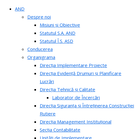
AND
Despre noi
Misiuni și Obiective
Statutul S.A. AND
Statutul Î.S. ASD
Conducerea
Organigrama
Direcția Implementare Proiecte
Direcția Evidență Drumuri și Planificare
Lucrări
Direcția Tehnică și Calitate
Laborator de Încercări
Direcția Siguranța și Întreținerea Construcției
Rutiere
Direcția Management Instituțional
Secția Contabilitate
Unități de Implementare