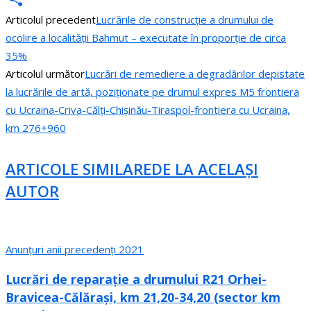
Articolul precedent
Lucrările de construcție a drumului de
Partajează
ocolire a localității Bahmut – executate în proporție de circa
35%
Articolul următor
Lucrări de remediere a degradărilor depistate
la lucrările de artă, poziționate pe drumul expres M5 frontiera
cu Ucraina-Criva-Călți-Chișinău-Tiraspol-frontiera cu Ucraina,
km 276+960
ARTICOLE SIMILARE
DE LA ACELAȘI
AUTOR
Anunțuri anii precedenți 2021
Lucrări de reparație a drumului R21 Orhei-
Bravicea-Călărași, km 21,20-34,20 (sector km