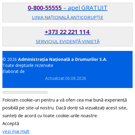
0-800-55555
– apel GRATUIT
LINIA NAȚIONALĂ ANTICORUPȚIE
+373 22 221 114
SERVICIUL EVIDENȚĂ VINIETĂ
© 2026
Administrația Națională a Drumurilor S.A.
Toate drepturile rezervate
Elaborat de
Brand.md
Actualizat:06.08.2026
Folosim cookie-uri pentru a vă oferi cea mai bună experiență
posibilă pe site-ul nostru. Dacă doriți să vizualizați acest site,
sunteți de acord cu toate cookie-urile noastre.
Acceptă
vezi mai mult