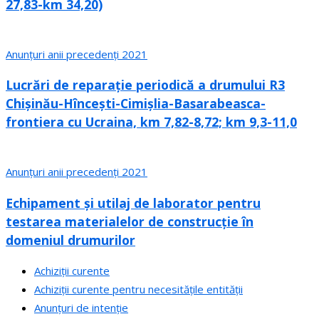
27,83-km 34,20)
Anunțuri anii precedenți 2021
Lucrări de reparație periodică a drumului R3
Chișinău-Hîncești-Cimișlia-Basarabeasca-
frontiera cu Ucraina, km 7,82-8,72; km 9,3-11,0
Anunțuri anii precedenți 2021
Echipament și utilaj de laborator pentru
testarea materialelor de construcție în
domeniul drumurilor
Achiziții curente
Achiziții curente pentru necesitățile entității
Anunțuri de intenție