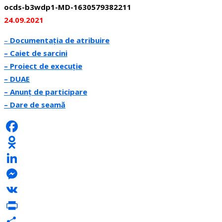
ocds-b3wdp1-MD-1630579382211
24.09.2021
–
Documentația de atribuire
– Caiet de sarcini
– Proiect de execuție
– DUAE
– Anunț de participare
– Dare de seamă
Facebook
Odnoklassniki
LinkedIn
Messenger
VK
PrintFriendly