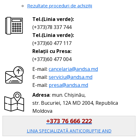
Rezultate proceduri de achiziții
Tel.(Linia verde):
(+373)78 337 744
Tel.(Linia verde):
(+373)60 477 117
Relații cu Presa:
(+373)60 477 004
E-mail:
cancelaria@andsa.md
E-mail:
serviciu@andsa.md
E-mail:
presa@andsa.md
Adresa
: mun. Chișinău,
str. Bucuriei, 12A MD 2004, Republica
Moldova
+373 76 666 222
LINIA SPECIALIZATĂ ANTICORUPŢIE AND