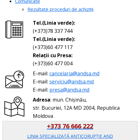
Comunicate
Rezultate proceduri de achiziții
Tel.(Linia verde):
(+373)78 337 744
Tel.(Linia verde):
(+373)60 477 117
Relații cu Presa:
(+373)60 477 004
E-mail:
cancelaria@andsa.md
E-mail:
serviciu@andsa.md
E-mail:
presa@andsa.md
Adresa
: mun. Chișinău,
str. Bucuriei, 12A MD 2004, Republica
Moldova
+373 76 666 222
LINIA SPECIALIZATĂ ANTICORUPŢIE AND