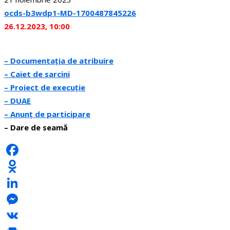
ocds-b3wdp1-MD-1700487845226
26.12.2023, 10:00
– Documentația de atribuire
– Caiet de sarcini
– Proiect de execuție
– DUAE
– Anunț de participare
– Dare de seamă
Facebook
Odnoklassniki
LinkedIn
Messenger