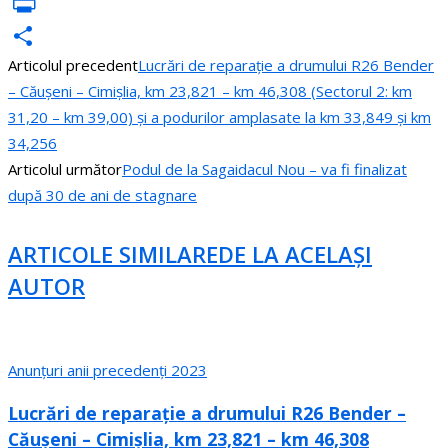
VK
PrintFriendly
Articolul precedent
Lucrări de reparație a drumului R26 Bender
Partajează
– Căușeni – Cimișlia, km 23,821 – km 46,308 (Sectorul 2: km
31,20 – km 39,00) și a podurilor amplasate la km 33,849 și km
34,256
Articolul următor
Podul de la Sagaidacul Nou – va fi finalizat
după 30 de ani de stagnare
ARTICOLE SIMILARE
DE LA ACELAȘI
AUTOR
Anunțuri anii precedenți 2023
Lucrări de reparație a drumului R26 Bender –
Căușeni – Cimișlia, km 23,821 – km 46,308