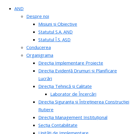
AND
Despre noi
Misiuni și Obiective
Statutul S.A. AND
Statutul Î.S. ASD
Conducerea
Organigrama
Direcția Implementare Proiecte
Direcția Evidență Drumuri și Planificare
Lucrări
Direcția Tehnică și Calitate
Laborator de Încercări
Direcția Siguranța și Întreținerea Construcției
Rutiere
Direcția Management Instituțional
Secția Contabilitate
Unități de Implementare