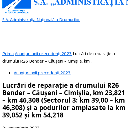
S.A. Administrația Națională a Drumurilor
RO
EN
Prima
Anunțuri anii precedenți 2023
Lucrări de reparație a
drumului R26 Bender – Căușeni – Cimișlia, km...
Anunțuri anii precedenți 2023
Lucrări de reparație a drumului R26
Bender – Căușeni – Cimișlia, km 23,821
– km 46,308 (Sectorul 3: km 39,00 – km
46,308) și a podurilor amplasate la km
39,052 și km 54,218
21 noiembrie 2023