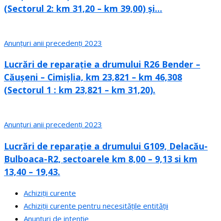
(Sectorul 2: km 31,20 – km 39,00) și...
Anunțuri anii precedenți 2023
Lucrări de reparație a drumului R26 Bender –
Căușeni – Cimișlia, km 23,821 – km 46,308
(Sectorul 1 : km 23,821 – km 31,20).
Anunțuri anii precedenți 2023
Lucrări de reparație a drumului G109, Delacău-
Bulboaca-R2, sectoarele km 8,00 – 9,13 si km
13,40 – 19,43.
Achiziții curente
Achiziții curente pentru necesitățile entității
Anunțuri de intenție