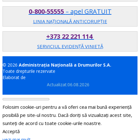
0-800-55555
– apel GRATUIT
LINIA NAȚIONALĂ ANTICORUPȚIE
+373 22 221 114
SERVICIUL EVIDENȚĂ VINIETĂ
© 2026
Administrația Națională a Drumurilor S.A.
Toate drepturile rezervate
Elaborat de
Brand.md
Actualizat:06.08.2026
Folosim cookie-uri pentru a vă oferi cea mai bună experiență
posibilă pe site-ul nostru. Dacă doriți să vizualizați acest site,
sunteți de acord cu toate cookie-urile noastre.
Acceptă
vezi mai mult