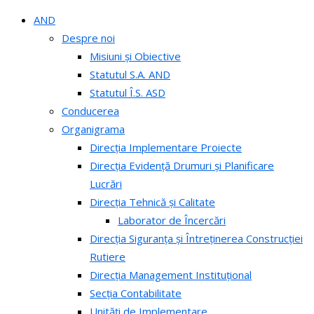
AND
Despre noi
Misiuni și Obiective
Statutul S.A. AND
Statutul Î.S. ASD
Conducerea
Organigrama
Direcția Implementare Proiecte
Direcția Evidență Drumuri și Planificare
Lucrări
Direcția Tehnică și Calitate
Laborator de Încercări
Direcția Siguranța și Întreținerea Construcției
Rutiere
Direcția Management Instituțional
Secția Contabilitate
Unități de Implementare