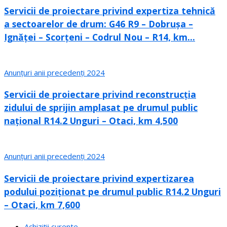
Servicii de proiectare privind expertiza tehnică
a sectoarelor de drum: G46 R9 – Dobrușa –
Ignăței – Scorțeni – Codrul Nou – R14, km...
Anunțuri anii precedenți 2024
Servicii de proiectare privind reconstrucția
zidului de sprijin amplasat pe drumul public
național R14.2 Unguri – Otaci, km 4,500
Anunțuri anii precedenți 2024
Servicii de proiectare privind expertizarea
podului poziționat pe drumul public R14.2 Unguri
– Otaci, km 7,600
Achiziții curente