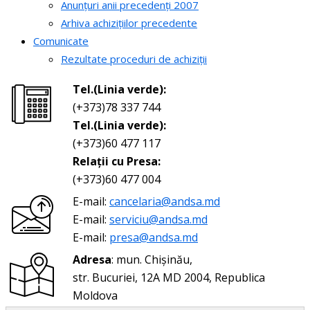
Anunțuri anii precedenți 2007
Arhiva achizițiilor precedente
Comunicate
Rezultate proceduri de achiziții
Tel.(Linia verde):
(+373)78 337 744
Tel.(Linia verde):
(+373)60 477 117
Relații cu Presa:
(+373)60 477 004
E-mail:
cancelaria@andsa.md
E-mail:
serviciu@andsa.md
E-mail:
presa@andsa.md
Adresa
: mun. Chișinău,
str. Bucuriei, 12A MD 2004, Republica
Moldova