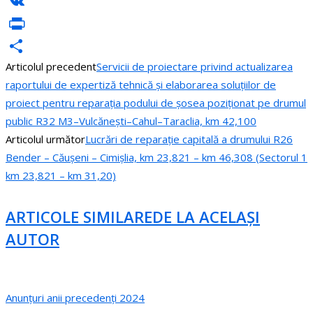
Messenger
VK
PrintFriendly
Articolul precedent
Servicii de proiectare privind actualizarea
Partajează
raportului de expertiză tehnică și elaborarea soluțiilor de
proiect pentru reparația podului de șosea poziționat pe drumul
public R32 M3–Vulcănești–Cahul–Taraclia, km 42,100
Articolul următor
Lucrări de reparație capitală a drumului R26
Bender – Căușeni – Cimișlia, km 23,821 – km 46,308 (Sectorul 1
km 23,821 – km 31,20)
ARTICOLE SIMILARE
DE LA ACELAȘI
AUTOR
Anunțuri anii precedenți 2024