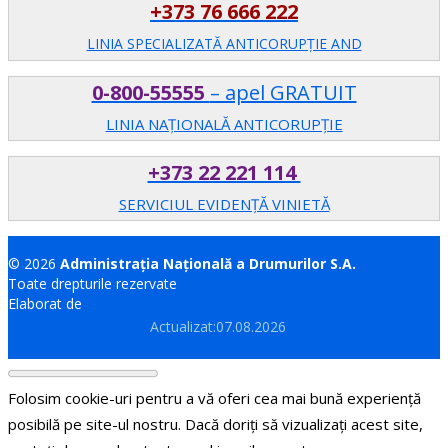
+373 76 666 222
LINIA SPECIALIZATĂ ANTICORUPŢIE AND
0-800-55555
– apel GRATUIT
LINIA NAȚIONALĂ ANTICORUPȚIE
+373 22 221 114
SERVICIUL EVIDENȚĂ VINIETĂ
© 2026
Administrația Națională a Drumurilor S.A.
Toate drepturile rezervate
Elaborat de
Brand.md
Actualizat:07.08.2026
Folosim cookie-uri pentru a vă oferi cea mai bună experiență
posibilă pe site-ul nostru. Dacă doriți să vizualizați acest site,