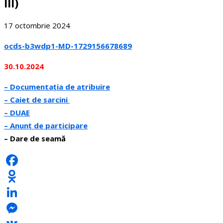
III)
17 octombrie 2024
ocds-b3wdp1-MD-1729156678689
30.10.2024
– Documentația de atribuire
– Caiet de sarcini
– DUAE
– Anunț de participare
– Dare de seamă
Facebook
Odnoklassniki
LinkedIn