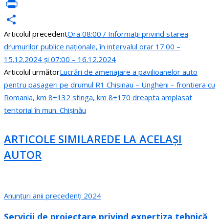
VK
PrintFriendly
Articolul precedent
Ora 08:00 / Informații privind starea
Partajează
drumurilor publice naționale, în intervalul orar 17:00 –
15.12.2024 și 07:00 – 16.12.2024
Articolul următor
Lucrări de amenajare a pavilioanelor auto
pentru pasageri pe drumul R1 Chisinau – Ungheni – frontiera cu
Romania, km 8+132 stinga, km 8+170 dreapta amplasat
teritorial în mun. Chișinău
ARTICOLE SIMILARE
DE LA ACELAȘI
AUTOR
Anunțuri anii precedenți 2024
Servicii de proiectare privind expertiza tehnică