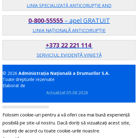
LINIA SPECIALIZATĂ ANTICORUPŢIE AND
0-800-55555
– apel GRATUIT
LINIA NAȚIONALĂ ANTICORUPȚIE
+373 22 221 114
SERVICIUL EVIDENȚĂ VINIETĂ
© 2026
Administrația Națională a Drumurilor S.A.
Toate drepturile rezervate
Elaborat de
Brand.md
Actualizat:05.08.2026
Folosim cookie-uri pentru a vă oferi cea mai bună experiență
posibilă pe site-ul nostru. Dacă doriți să vizualizați acest site,
sunteți de acord cu toate cookie-urile noastre.