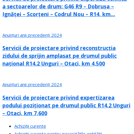
a sectoarelor de drum: G46 R9 – Dobrușa –
Ignăței – Scorțeni – Codrul Nou – R14, km...
Anunțuri anii precedenți 2024
Servicii de proiectare privind reconstrucția
zidului de sprijin amplasat pe drumul public
național R14.2 Unguri – Otaci, km 4,500
Anunțuri anii precedenți 2024
Servicii de proiectare privind expertizarea
podului poziționat pe drumul public R14.2 Unguri
– Otaci, km 7,600
Achiziții curente
Achiziții curente pentru necesitățile entității