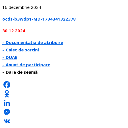
16 decembrie 2024
ocds-b3wdp1-MD-1734341322378
30.12.2024
– Docume
n
tația de atribuire
– Caiet de sa
r
cini
– DUAE
– Anunț de participare
– Dare de seamă
Facebook
Odnoklassniki
LinkedIn
Messenger