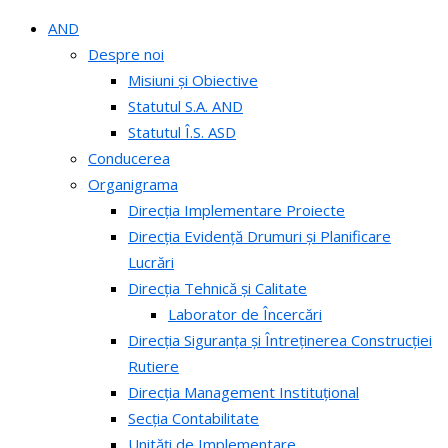
AND
Despre noi
Misiuni și Obiective
Statutul S.A. AND
Statutul Î.S. ASD
Conducerea
Organigrama
Direcția Implementare Proiecte
Direcția Evidență Drumuri și Planificare
Lucrări
Direcția Tehnică și Calitate
Laborator de Încercări
Direcția Siguranța și Întreținerea Construcției
Rutiere
Direcția Management Instituțional
Secția Contabilitate
Unități de Implementare