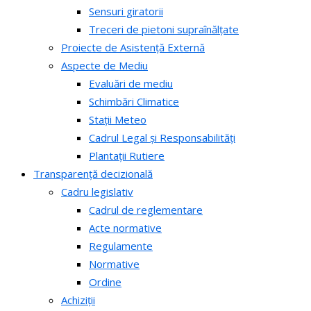
Sensuri giratorii
Treceri de pietoni supraînălțate
Proiecte de Asistență Externă
Aspecte de Mediu
Evaluări de mediu
Schimbări Climatice
Stații Meteo
Cadrul Legal și Responsabilități
Plantații Rutiere
Transparență decizională
Cadru legislativ
Cadrul de reglementare
Acte normative
Regulamente
Normative
Ordine
Achiziții