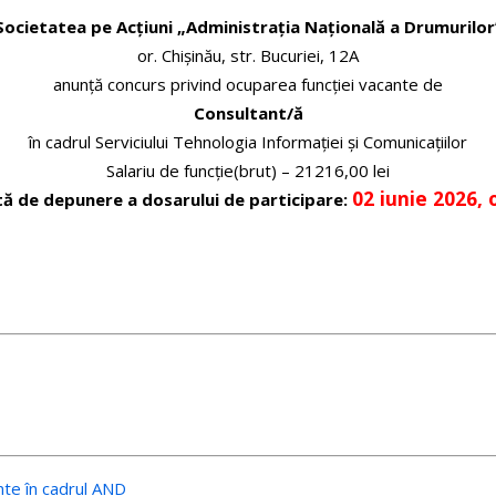
Societatea pe Acțiuni „Administrația Națională a Drumurilor
or. Chișinău, str. Bucuriei, 12A
anunţă concurs privind ocuparea funcţiei vacante de
Consultant/ă
în cadrul Serviciului Tehnologia Informației și Comunicațiilor
Salariu de funcție(brut) – 21216,00 lei
02 iunie 2026, 
tă de depunere a dosarului de participare:
nte în cadrul AND