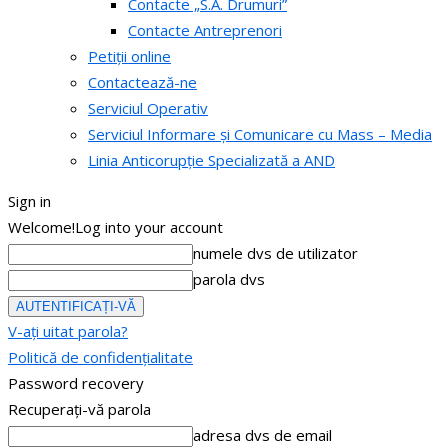
Contacte „S.A. Drumuri”
Contacte Antreprenori
Petiții online
Contactează-ne
Serviciul Operativ
Serviciul Informare și Comunicare cu Mass – Media
Linia Anticorupție Specializată a AND
Sign in
Welcome!
Log into your account
numele dvs de utilizator
parola dvs
V-ați uitat parola?
Politică de confidențialitate
Password recovery
Recuperați-vă parola
adresa dvs de email