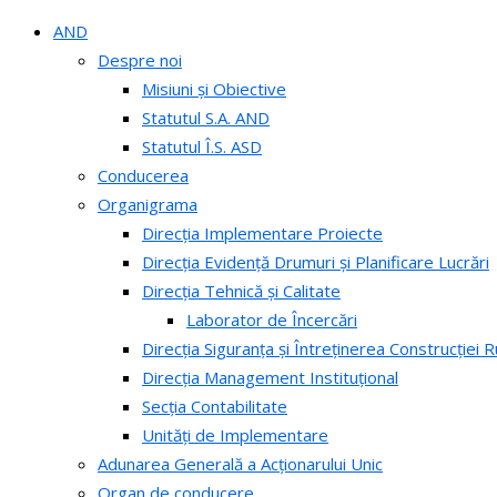
AND
Despre noi
Misiuni și Obiective
Statutul S.A. AND
Statutul Î.S. ASD
Conducerea
Organigrama
Direcția Implementare Proiecte
Direcția Evidență Drumuri și Planificare Lucrări
Direcția Tehnică și Calitate
Laborator de Încercări
Direcția Siguranța și Întreținerea Construcției R
Direcția Management Instituțional
Secția Contabilitate
Unități de Implementare
Adunarea Generală a Acționarului Unic
Organ de conducere