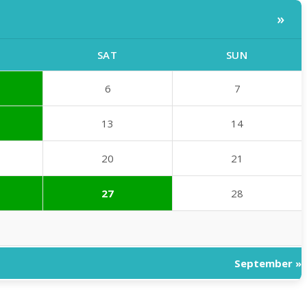
»
SAT
SUN
6
7
13
14
20
21
27
28
September »