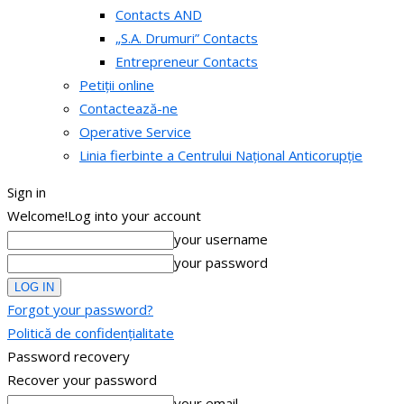
Contacts AND
„S.A. Drumuri” Contacts
Entrepreneur Contacts
Petiții online
Contactează-ne
Operative Service
Linia fierbinte a Centrului Național Anticorupție
Sign in
Welcome!
Log into your account
your username
your password
Forgot your password?
Politică de confidențialitate
Password recovery
Recover your password
your email