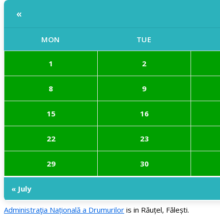
«
MON
TUE
1
2
8
9
15
16
22
23
29
30
« July
Administraţia Națională a Drumurilor
is in Răuțel, Fălești.