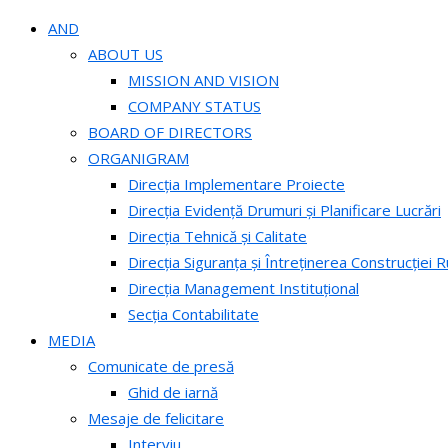
AND
ABOUT US
MISSION AND VISION
COMPANY STATUS
BOARD OF DIRECTORS
ORGANIGRAM
Direcția Implementare Proiecte
Direcția Evidență Drumuri și Planificare Lucrări
Direcția Tehnică și Calitate
Direcția Siguranța și Întreținerea Construcției R
Direcția Management Instituțional
Secția Contabilitate
MEDIA
Comunicate de presă
Ghid de iarnă
Mesaje de felicitare
Interviu