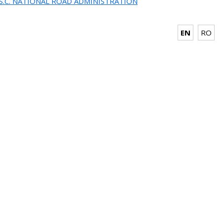
.S.C. NATIONAL ROAD ADMINISTRATION
EN
RO