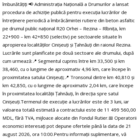
îmbunătățiți
📢 Administrația Națională a Drumurilor a lansat
procedura de achiziție publică pentru execuția lucrărilor de
întreținere periodică a îmbrăcămintei rutiere din beton asfaltic
pe drumul public național R20 Orhei – Rezina – Rîbnița, km
22+900 – km 42+850 (selectiv) pe sectoarele situate în
apropierea localităților Cinișeuți și Țahnăuți din raionul Rezina.
Lucrările sunt planificate pe două sectoare ale drumului, după
cum urmează:
📍 Segmentul cuprins între km 33,500 și km
38,460, cu o lungime de aproximativ 4,96 km, care începe în
proximitatea satului Cinișeuți;
📍 Tronsonul dintre km 40,810 și
km 42,850, cu o lungime de aproximativ 2,04 km, care începe
în proximitatea localității Țahnăuți, în direcția spre satul
Cinișeuți.
Termenul de execuție a lucrărilor este de 3 luni, iar
valoarea totală estimată a contractului este de 11 499 560,00
MDL, fără TVA, mijloace alocate din Fondul Rutier.
📅 Operatorii
economici interesați pot depune ofertele până la data de 21
august 2026, ora 10:00.
Pentru informații suplimentare, vă