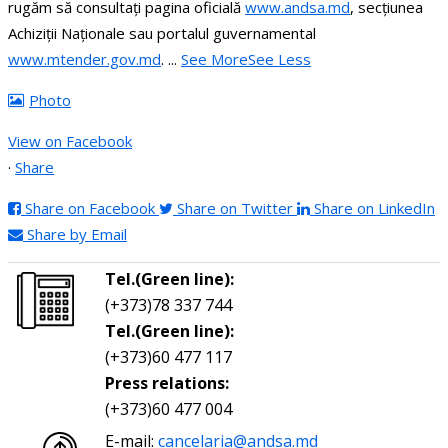
rugăm să consultați pagina oficială
www.andsa.md
, secțiunea
Achiziții Naționale sau portalul guvernamental
www.mtender.gov.md
.
...
See More
See Less
Photo
View on Facebook
·
Share
Share on Facebook
Share on Twitter
Share on LinkedIn
Share by Email
Tel.(Green line):
(+373)78 337 744
Tel.(Green line):
(+373)60 477 117
Press relations:
(+373)60 477 004
E-mail:
cancelaria@andsa.md