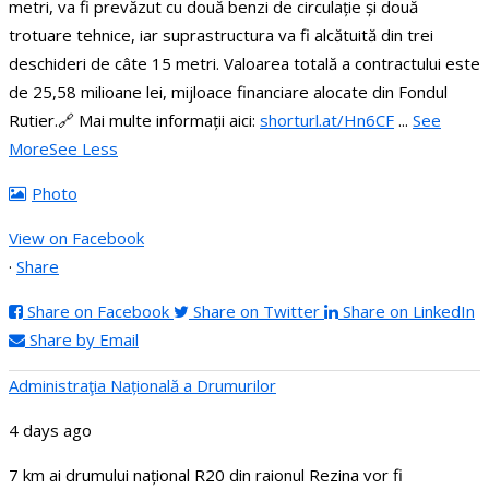
metri, va fi prevăzut cu două benzi de circulație și două
trotuare tehnice, iar suprastructura va fi alcătuită din trei
deschideri de câte 15 metri.
Valoarea totală a contractului este
de 25,58 milioane lei, mijloace financiare alocate din Fondul
Rutier.
🔗 Mai multe informații aici:
shorturl.at/Hn6CF
...
See
More
See Less
Photo
View on Facebook
·
Share
Share on Facebook
Share on Twitter
Share on LinkedIn
Share by Email
Administraţia Națională a Drumurilor
4 days ago
7 km ai drumului național R20 din raionul Rezina vor fi