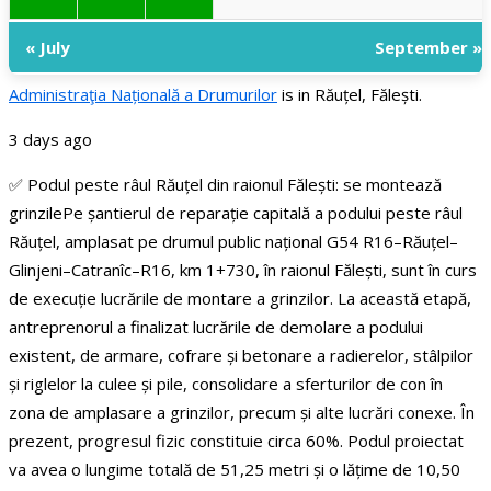
« July
September »
Administraţia Națională a Drumurilor
is in Răuțel, Fălești.
3 days ago
✅ Podul peste râul Răuțel din raionul Fălești: se montează
grinzile
Pe șantierul de reparație capitală a podului peste râul
Răuțel, amplasat pe drumul public național G54 R16–Răuțel–
Glinjeni–Catranîc–R16, km 1+730, în raionul Fălești, sunt în curs
de execuție lucrările de montare a grinzilor.
La această etapă,
antreprenorul a finalizat lucrările de demolare a podului
existent, de armare, cofrare și betonare a radierelor, stâlpilor
și riglelor la culee și pile, consolidare a sferturilor de con în
zona de amplasare a grinzilor, precum și alte lucrări conexe. În
prezent, progresul fizic constituie circa 60%.
Podul proiectat
va avea o lungime totală de 51,25 metri și o lățime de 10,50