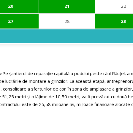
20
21
22
27
28
29
le
Pe șantierul de reparație capitală a podului peste râul Răuțel, 
ie lucrările de montare a grinzilor.
La această etapă, antreprenorul
pile, consolidare a sferturilor de con în zona de amplasare a grinzilo
51,25 metri și o lățime de 10,50 metri, va fi prevăzut cu două benz
ontractului este de 25,58 milioane lei, mijloace financiare alocate 