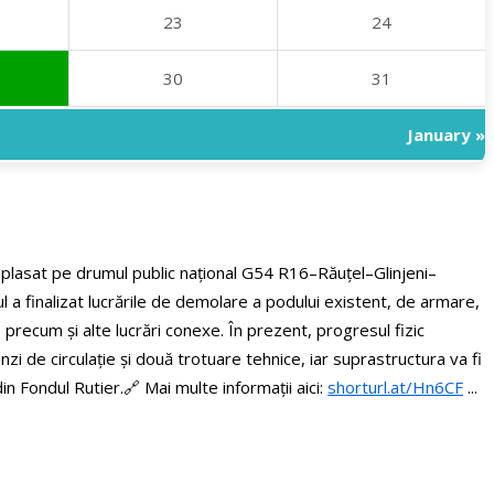
23
24
30
31
January »
amplasat pe drumul public național G54 R16–Răuțel–Glinjeni–
 a finalizat lucrările de demolare a podului existent, de armare,
r, precum și alte lucrări conexe. În prezent, progresul fizic
i de circulație și două trotuare tehnice, iar suprastructura va fi
din Fondul Rutier.
🔗 Mai multe informații aici:
shorturl.at/Hn6CF
...