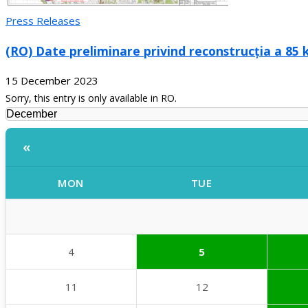
Press Releases
(RO) Date preliminare privind reconstrucția a 85
15 December 2023
Sorry, this entry is only available in RO.
«
MON
TUE
4
5
11
12