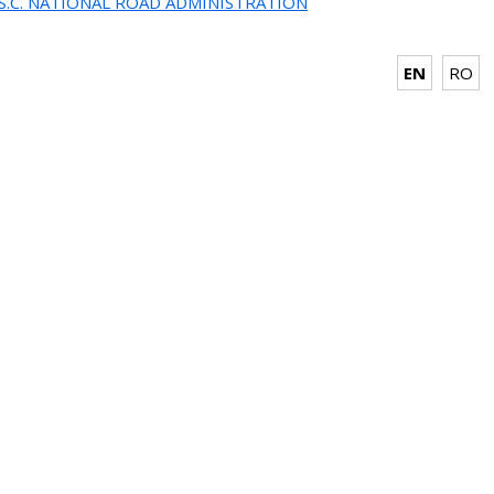
.S.C. NATIONAL ROAD ADMINISTRATION
EN
RO