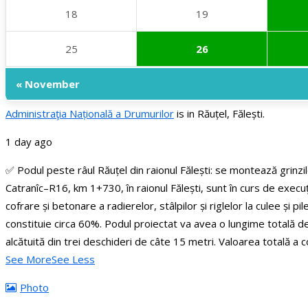
18
19
25
26
« November
Administraţia Națională a Drumurilor
is in Răuțel, Fălești.
1 day ago
✅ Podul peste râul Răuțel din raionul Fălești: se montează grinzi
Catranîc–R16, km 1+730, în raionul Fălești, sunt în curs de execuț
cofrare și betonare a radierelor, stâlpilor și riglelor la culee și 
constituie circa 60%.
Podul proiectat va avea o lungime totală de 
alcătuită din trei deschideri de câte 15 metri.
Valoarea totală a c
See More
See Less
Photo