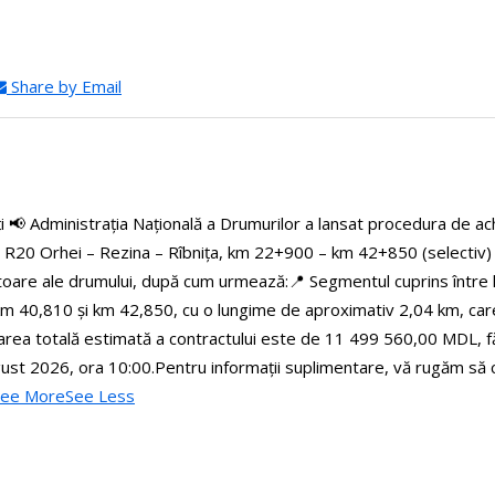
Share by Email
ți
📢 Administrația Națională a Drumurilor a lansat procedura de achi
l R20 Orhei – Rezina – Rîbnița, km 22+900 – km 42+850 (selectiv) pe
ctoare ale drumului, după cum urmează:
📍 Segmentul cuprins între
m 40,810 și km 42,850, cu o lungime de aproximativ 2,04 km, care în
loarea totală estimată a contractului este de 11 499 560,00 MDL, f
gust 2026, ora 10:00.
Pentru informații suplimentare, vă rugăm să c
See More
See Less