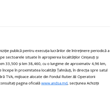
ziție publică pentru execuția lucrărilor de întreținere periodică a
 sectoarele situate în apropierea localităților Cinișeuți și
 km 33,500 și km 38,460, cu o lungime de aproximativ 4,96 km,
cepe în proximitatea localității Țahnăuți, în direcția spre satul
ără TVA, mijloace alocate din Fondul Rutier.
📅 Operatorii
onsultați pagina oficială
www.andsa.md
, secțiunea Achiziții