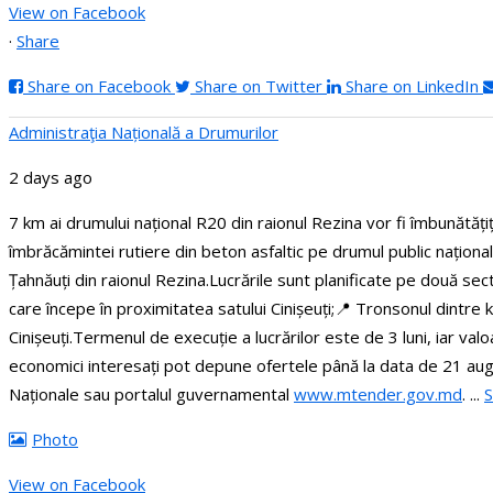
View on Facebook
·
Share
Share on Facebook
Share on Twitter
Share on LinkedIn
Administraţia Națională a Drumurilor
2 days ago
7 km ai drumului național R20 din raionul Rezina vor fi îmbunătăți
îmbrăcămintei rutiere din beton asfaltic pe drumul public naționa
Țahnăuți din raionul Rezina.
Lucrările sunt planificate pe două se
care începe în proximitatea satului Cinișeuți;
📍 Tronsonul dintre k
Cinișeuți.
Termenul de execuție a lucrărilor este de 3 luni, iar va
economici interesați pot depune ofertele până la data de 21 au
Naționale sau portalul guvernamental
www.mtender.gov.md
.
...
Photo
View on Facebook