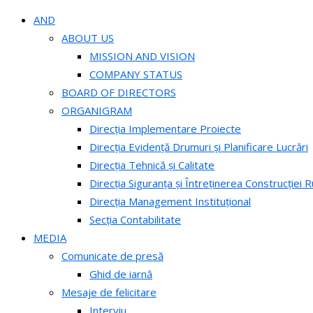
AND
ABOUT US
MISSION AND VISION
COMPANY STATUS
BOARD OF DIRECTORS
ORGANIGRAM
Direcția Implementare Proiecte
Direcția Evidență Drumuri și Planificare Lucrări
Direcția Tehnică și Calitate
Direcția Siguranța și Întreținerea Construcției R
Direcția Management Instituțional
Secția Contabilitate
MEDIA
Comunicate de presă
Ghid de iarnă
Mesaje de felicitare
Interviu