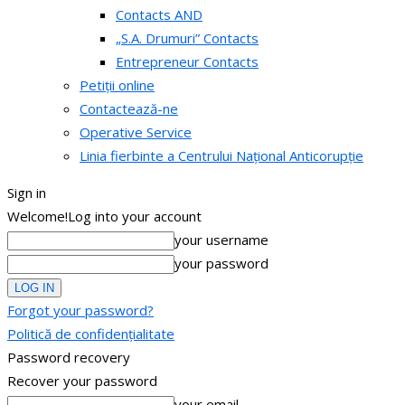
Contacts AND
„S.A. Drumuri” Contacts
Entrepreneur Contacts
Petiții online
Contactează-ne
Operative Service
Linia fierbinte a Centrului Național Anticorupție
Sign in
Welcome!
Log into your account
your username
your password
Forgot your password?
Politică de confidențialitate
Password recovery
Recover your password
your email