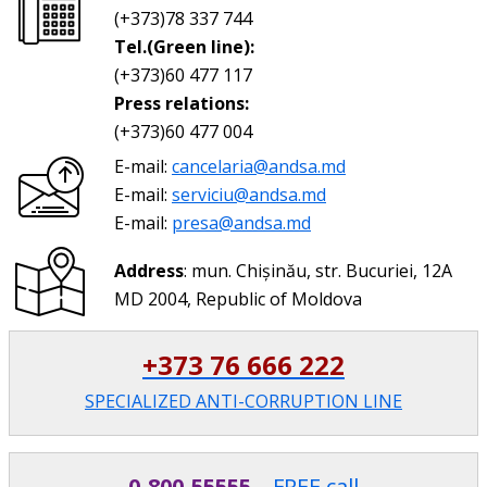
(+373)78 337 744
Tel.(Green line):
(+373)60 477 117
Press relations:
(+373)60 477 004
E-mail:
cancelaria@andsa.md
E-mail:
serviciu@andsa.md
E-mail:
presa@andsa.md
Address
: mun. Chișinău, str. Bucuriei, 12A
MD 2004, Republic of Moldova
+373 76 666 222
SPECIALIZED ANTI-CORRUPTION LINE
0-800-55555
– FREE call