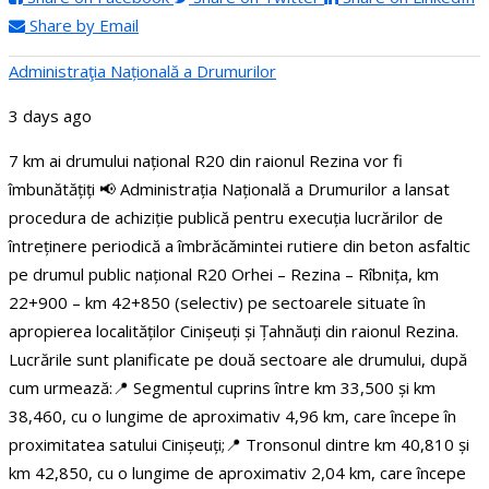
Share by Email
Administraţia Națională a Drumurilor
3 days ago
7 km ai drumului național R20 din raionul Rezina vor fi
îmbunătățiți
📢 Administrația Națională a Drumurilor a lansat
procedura de achiziție publică pentru execuția lucrărilor de
întreținere periodică a îmbrăcămintei rutiere din beton asfaltic
pe drumul public național R20 Orhei – Rezina – Rîbnița, km
22+900 – km 42+850 (selectiv) pe sectoarele situate în
apropierea localităților Cinișeuți și Țahnăuți din raionul Rezina.
Lucrările sunt planificate pe două sectoare ale drumului, după
cum urmează:
📍 Segmentul cuprins între km 33,500 și km
38,460, cu o lungime de aproximativ 4,96 km, care începe în
proximitatea satului Cinișeuți;
📍 Tronsonul dintre km 40,810 și
km 42,850, cu o lungime de aproximativ 2,04 km, care începe