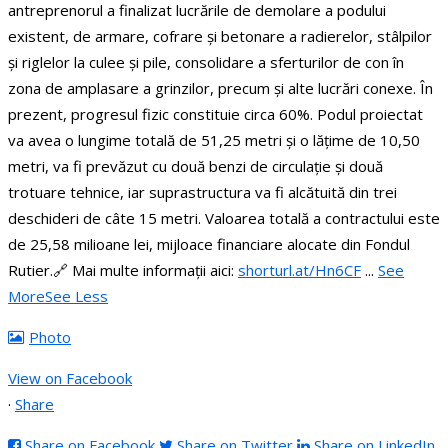
antreprenorul a finalizat lucrările de demolare a podului
existent, de armare, cofrare și betonare a radierelor, stâlpilor
și riglelor la culee și pile, consolidare a sferturilor de con în
zona de amplasare a grinzilor, precum și alte lucrări conexe. În
prezent, progresul fizic constituie circa 60%.
Podul proiectat
va avea o lungime totală de 51,25 metri și o lățime de 10,50
metri, va fi prevăzut cu două benzi de circulație și două
trotuare tehnice, iar suprastructura va fi alcătuită din trei
deschideri de câte 15 metri.
Valoarea totală a contractului este
de 25,58 milioane lei, mijloace financiare alocate din Fondul
Rutier.
🔗 Mai multe informații aici:
shorturl.at/Hn6CF
...
See
More
See Less
Photo
View on Facebook
·
Share
Share on Facebook
Share on Twitter
Share on LinkedIn