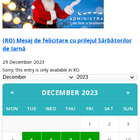
(RO) Mesaj de felicitare cu prilejul Sărbătorilor
de Iarnă
29 December 2023
Sorry, this entry is only available in RO.
DECEMBER 2023
«
»
MON
TUE
WED
THU
FRI
SAT
SUN
1
2
3
4
5
6
7
8
9
10