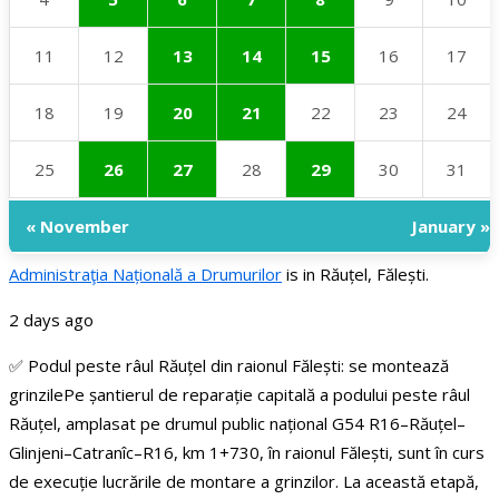
11
12
13
14
15
16
17
18
19
20
21
22
23
24
25
26
27
28
29
30
31
« November
January »
Administraţia Națională a Drumurilor
is in Răuțel, Fălești.
2 days ago
✅ Podul peste râul Răuțel din raionul Fălești: se montează
grinzile
Pe șantierul de reparație capitală a podului peste râul
Răuțel, amplasat pe drumul public național G54 R16–Răuțel–
Glinjeni–Catranîc–R16, km 1+730, în raionul Fălești, sunt în curs
de execuție lucrările de montare a grinzilor.
La această etapă,