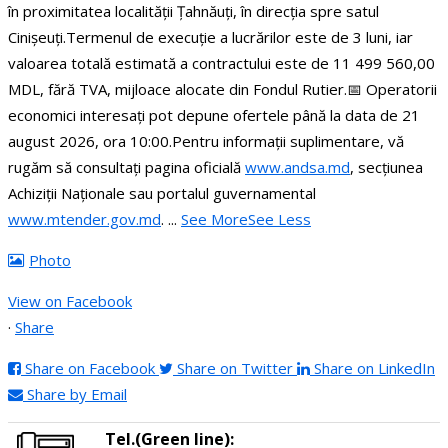
în proximitatea localității Țahnăuți, în direcția spre satul
Cinișeuți.
Termenul de execuție a lucrărilor este de 3 luni, iar
valoarea totală estimată a contractului este de 11 499 560,00
MDL, fără TVA, mijloace alocate din Fondul Rutier.
📅 Operatorii
economici interesați pot depune ofertele până la data de 21
august 2026, ora 10:00.
Pentru informații suplimentare, vă
rugăm să consultați pagina oficială
www.andsa.md
, secțiunea
Achiziții Naționale sau portalul guvernamental
www.mtender.gov.md
.
...
See More
See Less
Photo
View on Facebook
·
Share
Share on Facebook
Share on Twitter
Share on LinkedIn
Share by Email
Tel.(Green line):