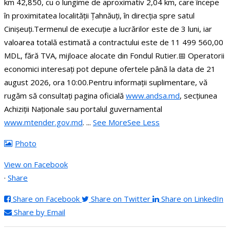
km 42,850, cu o lungime de aproximativ 2,04 km, care începe
în proximitatea localității Țahnăuți, în direcția spre satul
Cinișeuți.
Termenul de execuție a lucrărilor este de 3 luni, iar
valoarea totală estimată a contractului este de 11 499 560,00
MDL, fără TVA, mijloace alocate din Fondul Rutier.
📅 Operatorii
economici interesați pot depune ofertele până la data de 21
august 2026, ora 10:00.
Pentru informații suplimentare, vă
rugăm să consultați pagina oficială
www.andsa.md
, secțiunea
Achiziții Naționale sau portalul guvernamental
www.mtender.gov.md
.
...
See More
See Less
Photo
View on Facebook
·
Share
Share on Facebook
Share on Twitter
Share on LinkedIn
Share by Email