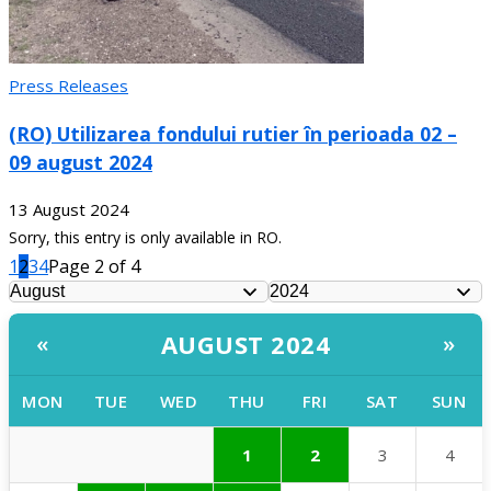
Press Releases
(RO) Utilizarea fondului rutier în perioada 02 –
09 august 2024
13 August 2024
Sorry, this entry is only available in RO.
1
2
3
4
Page 2 of 4
AUGUST 2024
«
»
MON
TUE
WED
THU
FRI
SAT
SUN
1
2
3
4