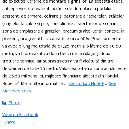
de execuție lucrările de montare a grinzilor.
La această etapă,
antreprenorul a finalizat lucrările de demolare a podului
existent, de armare, cofrare și betonare a radierelor, stâlpilor
și riglelor la culee și pile, consolidare a sferturilor de con în
zona de amplasare a grinzilor, precum și alte lucrări conexe. În
prezent, progresul fizic constituie circa 60%.
Podul proiectat
va avea o lungime totală de 51,25 metri și o lățime de 10,50
metri, va fi prevăzut cu două benzi de circulație și două
trotuare tehnice, iar suprastructura va fi alcătuită din trei
deschideri de câte 15 metri.
Valoarea totală a contractului este
de 25,58 milioane lei, mijloace financiare alocate din Fondul
Rutier.
🔗 Mai multe informații aici:
shorturl.at/Hn6CF
...
See
More
See Less
Photo
View on Facebook
·
Share