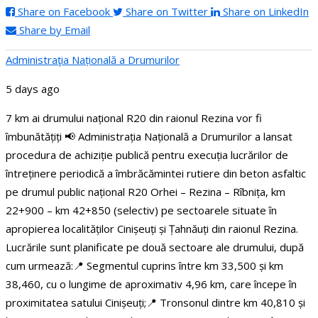
Share on Facebook
Share on Twitter
Share on LinkedIn
Share by Email
Administraţia Națională a Drumurilor
5 days ago
7 km ai drumului național R20 din raionul Rezina vor fi
îmbunătățiți
📢 Administrația Națională a Drumurilor a lansat
procedura de achiziție publică pentru execuția lucrărilor de
întreținere periodică a îmbrăcămintei rutiere din beton asfaltic
pe drumul public național R20 Orhei – Rezina – Rîbnița, km
22+900 – km 42+850 (selectiv) pe sectoarele situate în
apropierea localităților Cinișeuți și Țahnăuți din raionul Rezina.
Lucrările sunt planificate pe două sectoare ale drumului, după
cum urmează:
📍 Segmentul cuprins între km 33,500 și km
38,460, cu o lungime de aproximativ 4,96 km, care începe în
proximitatea satului Cinișeuți;
📍 Tronsonul dintre km 40,810 și