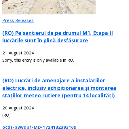
Press Releases
(RO) Pe șantierul de pe drumul M1, Etapa II
lucrările sunt în plină desfășurare
21 August 2024
Sorry, this entry is only available in RO.
(RO) Lucrări de amenajare a instalațiilor
electrice, inclusiv achiziționarea și montarea
stațiilor meteo rutiere (pentru 14 localități)
20 August 2024
(RO)
ocds-b3wdp1-MD-1724132393169