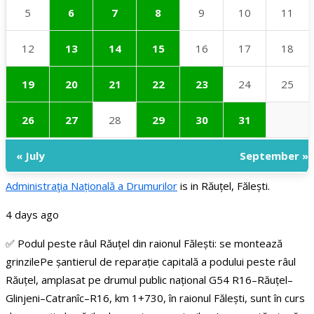
5
6
7
8
9
10
11
12
13
14
15
16
17
18
19
20
21
22
23
24
25
26
27
28
29
30
31
« July
September »
Administraţia Națională a Drumurilor
is in Răuțel, Fălești.
4 days ago
✅ Podul peste râul Răuțel din raionul Fălești: se montează
grinzile
Pe șantierul de reparație capitală a podului peste râul
Răuțel, amplasat pe drumul public național G54 R16–Răuțel–
Glinjeni–Catranîc–R16, km 1+730, în raionul Fălești, sunt în curs