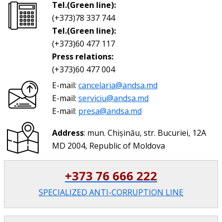
Tel.(Green line):
(+373)78 337 744
Tel.(Green line):
(+373)60 477 117
Press relations:
(+373)60 477 004
E-mail:
cancelaria@andsa.md
E-mail:
serviciu@andsa.md
E-mail:
presa@andsa.md
Address
: mun. Chișinău, str. Bucuriei, 12A
MD 2004, Republic of Moldova
+373 76 666 222
SPECIALIZED ANTI-CORRUPTION LINE