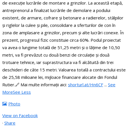
de execuție lucrările de montare a grinzilor.
La această etapă,
antreprenorul a finalizat lucrările de demolare a podului
existent, de armare, cofrare și betonare a radierelor, stâlpilor
și riglelor la culee și pile, consolidare a sferturilor de con în
zona de amplasare a grinzilor, precum și alte lucrări conexe. În
prezent, progresul fizic constituie circa 60%.
Podul proiectat
va avea o lungime totală de 51,25 metri și o lățime de 10,50
metri, va fi prevăzut cu două benzi de circulație și două
trotuare tehnice, iar suprastructura va fi alcătuită din trei
deschideri de câte 15 metri.
Valoarea totală a contractului este
de 25,58 milioane lei, mijloace financiare alocate din Fondul
Rutier.
🔗 Mai multe informații aici:
shorturl.at/Hn6CF
...
See
More
See Less
Photo
View on Facebook
·
Share