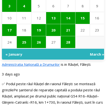
3
4
5
6
7
8
9
10
11
12
13
14
15
16
17
18
19
20
21
22
23
24
25
26
27
28
« January
March »
Administraţia Națională a Drumurilor
is in Răuțel, Fălești.
3 days ago
✅ Podul peste râul Răuțel din raionul Fălești: se montează
grinzile
Pe șantierul de reparație capitală a podului peste râul
Răuțel, amplasat pe drumul public național G54 R16–Răuțel–
Glinjeni–Catranîc–R16, km 1+730, în raionul Fălești, sunt în curs