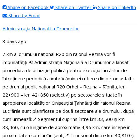
Share on Facebook
Share on Twitter
Share on LinkedIn
Share by Email
Administraţia Națională a Drumurilor
3 days ago
7 km ai drumului național R20 din raionul Rezina vor fi
îmbunătățiți
📢 Administrația Națională a Drumurilor a lansat
procedura de achiziție publică pentru execuția lucrărilor de
întreținere periodică a îmbrăcămintei rutiere din beton asfaltic
pe drumul public național R20 Orhei – Rezina – Rîbnița, km
22+900 – km 42+850 (selectiv) pe sectoarele situate în
apropierea localităților Cinișeuți și Țahnăuți din raionul Rezina.
Lucrările sunt planificate pe două sectoare ale drumului, după
cum urmează:
📍 Segmentul cuprins între km 33,500 și km
38,460, cu o lungime de aproximativ 4,96 km, care începe în
proximitatea satului Cinișeuți;
📍 Tronsonul dintre km 40,810 și