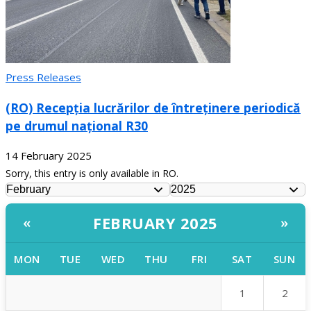
Press Releases
(RO) Recepția lucrărilor de întreținere periodică
pe drumul național R30
14 February 2025
Sorry, this entry is only available in RO.
FEBRUARY 2025
«
»
MON
TUE
WED
THU
FRI
SAT
SUN
1
2