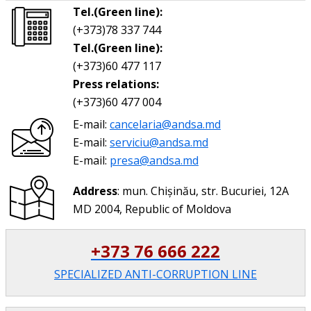
Tel.(Green line):
(+373)78 337 744
Tel.(Green line):
(+373)60 477 117
Press relations:
(+373)60 477 004
E-mail:
cancelaria@andsa.md
E-mail:
serviciu@andsa.md
E-mail:
presa@andsa.md
Address
: mun. Chișinău, str. Bucuriei, 12A
MD 2004, Republic of Moldova
+373 76 666 222
SPECIALIZED ANTI-CORRUPTION LINE