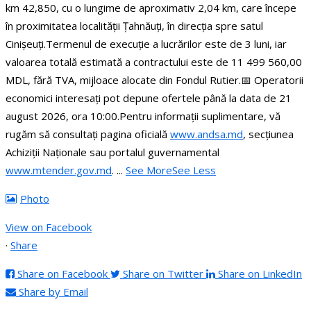
km 42,850, cu o lungime de aproximativ 2,04 km, care începe
în proximitatea localității Țahnăuți, în direcția spre satul
Cinișeuți.
Termenul de execuție a lucrărilor este de 3 luni, iar
valoarea totală estimată a contractului este de 11 499 560,00
MDL, fără TVA, mijloace alocate din Fondul Rutier.
📅 Operatorii
economici interesați pot depune ofertele până la data de 21
august 2026, ora 10:00.
Pentru informații suplimentare, vă
rugăm să consultați pagina oficială
www.andsa.md
, secțiunea
Achiziții Naționale sau portalul guvernamental
www.mtender.gov.md
.
...
See More
See Less
Photo
View on Facebook
·
Share
Share on Facebook
Share on Twitter
Share on LinkedIn
Share by Email