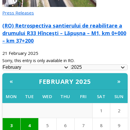
Press Releases
(RO) Retrospectiva șantierului de reabilitare a
drumului R33 Hîncești – Lăpușna – M1, km 0+000
– km 37+200
21 February 2025
Sorry, this entry is only available in RO.
FEBRUARY 2025
«
»
MON
TUE
WED
THU
FRI
SAT
SUN
1
2
3
4
5
6
7
8
9