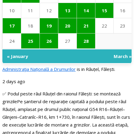
10
11
12
13
14
15
16
17
18
19
20
21
22
23
24
25
26
27
28
« January
March »
Administraţia Națională a Drumurilor
is in Răuțel, Fălești.
2 days ago
✅ Podul peste râul Răuțel din raionul Fălești: se montează
grinzile
Pe șantierul de reparație capitală a podului peste râul
Răuțel, amplasat pe drumul public național G54 R16–Răuțel–
Glinjeni–Catranîc–R16, km 1+730, în raionul Fălești, sunt în curs
de execuție lucrările de montare a grinzilor.
La această etapă,
antreprenorul a finalizat lucrările de demolare a podului