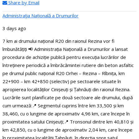
Share by Email
Administraţia Națională a Drumurilor
3 days ago
7 km ai drumului național R20 din raionul Rezina vor fi
îmbunătățiți
📢 Administrația Națională a Drumurilor a lansat
procedura de achiziție publică pentru execuția lucrărilor de
întreținere periodică a îmbrăcămintei rutiere din beton asfaltic
pe drumul public național R20 Orhei – Rezina – Rîbnița, km
22+900 – km 42+850 (selectiv) pe sectoarele situate în
apropierea localităților Cinișeuți și Țahnăuți din raionul Rezina.
Lucrările sunt planificate pe două sectoare ale drumului, după
cum urmează:
📍 Segmentul cuprins între km 33,500 și km
38,460, cu o lungime de aproximativ 4,96 km, care începe în
proximitatea satului Cinișeuți;
📍 Tronsonul dintre km 40,810 și
km 42,850, cu o lungime de aproximativ 2,04 km, care începe
în proximitatea localității Țahnăuți, în direcția spre satul