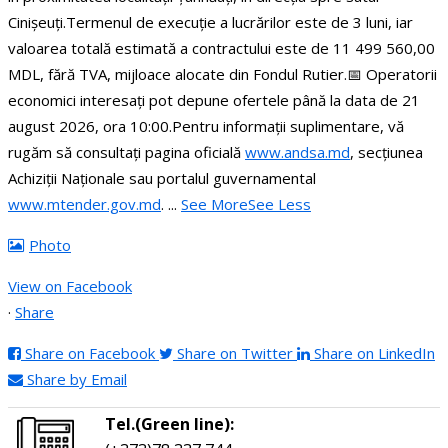
Cinișeuți.
Termenul de execuție a lucrărilor este de 3 luni, iar
valoarea totală estimată a contractului este de 11 499 560,00
MDL, fără TVA, mijloace alocate din Fondul Rutier.
📅 Operatorii
economici interesați pot depune ofertele până la data de 21
august 2026, ora 10:00.
Pentru informații suplimentare, vă
rugăm să consultați pagina oficială
www.andsa.md
, secțiunea
Achiziții Naționale sau portalul guvernamental
www.mtender.gov.md
.
...
See More
See Less
Photo
View on Facebook
·
Share
Share on Facebook
Share on Twitter
Share on LinkedIn
Share by Email
Tel.(Green line):