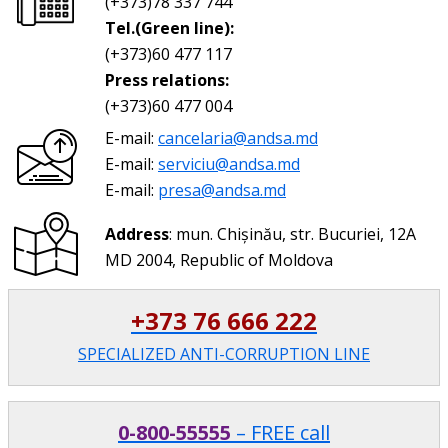
(+373)78 337 744
Tel.(Green line):
(+373)60 477 117
Press relations:
(+373)60 477 004
E-mail:
cancelaria@andsa.md
E-mail:
serviciu@andsa.md
E-mail:
presa@andsa.md
Address
: mun. Chișinău, str. Bucuriei, 12A
MD 2004, Republic of Moldova
+373 76 666 222
SPECIALIZED ANTI-CORRUPTION LINE
0-800-55555
– FREE call