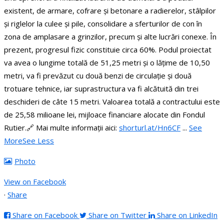
existent, de armare, cofrare și betonare a radierelor, stâlpilor
și riglelor la culee și pile, consolidare a sferturilor de con în
zona de amplasare a grinzilor, precum și alte lucrări conexe. În
prezent, progresul fizic constituie circa 60%.
Podul proiectat
va avea o lungime totală de 51,25 metri și o lățime de 10,50
metri, va fi prevăzut cu două benzi de circulație și două
trotuare tehnice, iar suprastructura va fi alcătuită din trei
deschideri de câte 15 metri.
Valoarea totală a contractului este
de 25,58 milioane lei, mijloace financiare alocate din Fondul
Rutier.
🔗 Mai multe informații aici:
shorturl.at/Hn6CF
...
See
More
See Less
Photo
View on Facebook
·
Share
Share on Facebook
Share on Twitter
Share on LinkedIn