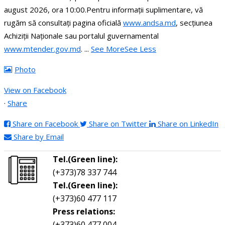
august 2026, ora 10:00.
Pentru informații suplimentare, vă
rugăm să consultați pagina oficială
www.andsa.md
, secțiunea
Achiziții Naționale sau portalul guvernamental
www.mtender.gov.md
.
...
See More
See Less
Photo
View on Facebook
·
Share
Share on Facebook
Share on Twitter
Share on LinkedIn
Share by Email
Tel.(Green line):
(+373)78 337 744
Tel.(Green line):
(+373)60 477 117
Press relations:
(+373)60 477 004