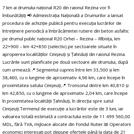
7 km ai drumului național R20 din raionul Rezina vor fi
îmbunătățiți
📢 Administrația Națională a Drumurilor a lansat
procedura de achiziție publică pentru execuția lucrărilor de
întreținere periodică a îmbrăcămintei rutiere din beton asfaltic
pe drumul public național R20 Orhei – Rezina – Rîbnița, km
22+900 – km 42+850 (selectiv) pe sectoarele situate în
apropierea localităților Cinișeuți și Țahnăuți din raionul Rezina.
Lucrările sunt planificate pe două sectoare ale drumului, după
cum urmează:
📍 Segmentul cuprins între km 33,500 și km
38,460, cu o lungime de aproximativ 4,96 km, care începe în
proximitatea satului Cinișeuți;
📍 Tronsonul dintre km 40,810 și
km 42,850, cu o lungime de aproximativ 2,04 km, care începe
în proximitatea localității Țahnăuți, în direcția spre satul
Cinișeuți.
Termenul de execuție a lucrărilor este de 3 luni, iar
valoarea totală estimată a contractului este de 11 499 560,00
MDL, fără TVA, mijloace alocate din Fondul Rutier.
📅 Operatorii
economici interesați pot depune ofertele până la data de 21