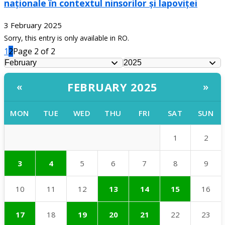
naționale în contextul ninsorilor și lapoviței
3 February 2025
Sorry, this entry is only available in RO.
1
2
Page 2 of 2
FEBRUARY 2025
«
»
MON
TUE
WED
THU
FRI
SAT
SUN
1
2
3
4
5
6
7
8
9
10
11
12
13
14
15
16
17
18
19
20
21
22
23