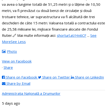
va avea o lungime totală de 51,25 metri și o lățime de 10,50
metri, va fi prevăzut cu două benzi de circulație și două
trotuare tehnice, iar suprastructura va fi alcătuită din trei
deschideri de câte 15 metri.
Valoarea totală a contractului este
de 25,58 milioane lei, mijloace financiare alocate din Fondul
Rutier.
🔗 Mai multe informații aici:
shorturl.at/Hn6CF
...
See
More
See Less
Photo
View on Facebook
·
Share
Share on Facebook
Share on Twitter
Share on LinkedIn
Share by Email
Administraţia Națională a Drumurilor
5 days ago