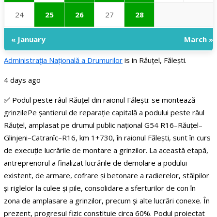
24
25
26
27
28
« January
March »
Administraţia Națională a Drumurilor
is in Răuțel, Fălești.
4 days ago
✅ Podul peste râul Răuțel din raionul Fălești: se montează
grinzile
Pe șantierul de reparație capitală a podului peste râul
Răuțel, amplasat pe drumul public național G54 R16–Răuțel–
Glinjeni–Catranîc–R16, km 1+730, în raionul Fălești, sunt în curs
de execuție lucrările de montare a grinzilor.
La această etapă,
antreprenorul a finalizat lucrările de demolare a podului
existent, de armare, cofrare și betonare a radierelor, stâlpilor
și riglelor la culee și pile, consolidare a sferturilor de con în
zona de amplasare a grinzilor, precum și alte lucrări conexe. În
prezent, progresul fizic constituie circa 60%.
Podul proiectat