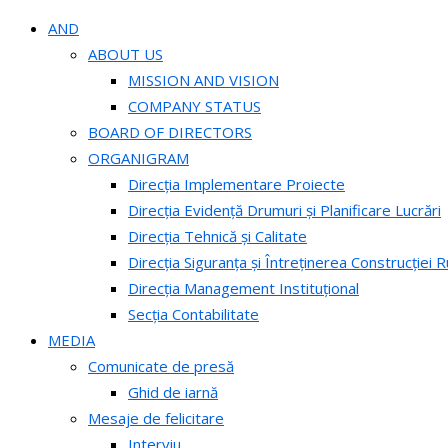
AND
ABOUT US
MISSION AND VISION
COMPANY STATUS
BOARD OF DIRECTORS
ORGANIGRAM
Direcția Implementare Proiecte
Direcția Evidență Drumuri și Planificare Lucrări
Direcția Tehnică și Calitate
Direcția Siguranța și Întreținerea Construcției R
Direcția Management Instituțional
Secția Contabilitate
MEDIA
Comunicate de presă
Ghid de iarnă
Mesaje de felicitare
Interviu