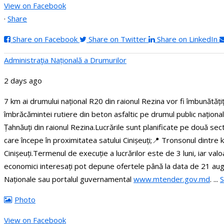
View on Facebook
·
Share
Share on Facebook
Share on Twitter
Share on LinkedIn
Administraţia Națională a Drumurilor
2 days ago
7 km ai drumului național R20 din raionul Rezina vor fi îmbunătăți
îmbrăcămintei rutiere din beton asfaltic pe drumul public naționa
Țahnăuți din raionul Rezina.
Lucrările sunt planificate pe două se
care începe în proximitatea satului Cinișeuți;
📍 Tronsonul dintre k
Cinișeuți.
Termenul de execuție a lucrărilor este de 3 luni, iar va
economici interesați pot depune ofertele până la data de 21 au
Naționale sau portalul guvernamental
www.mtender.gov.md
.
...
Photo
View on Facebook