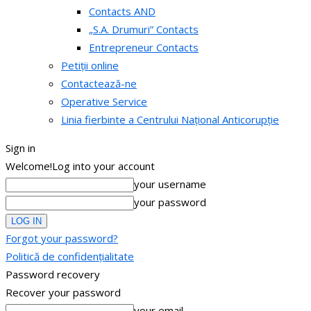
Contacts AND
„S.A. Drumuri” Contacts
Entrepreneur Contacts
Petiții online
Contactează-ne
Operative Service
Linia fierbinte a Centrului Național Anticorupție
Sign in
Welcome!
Log into your account
your username
your password
Forgot your password?
Politică de confidențialitate
Password recovery
Recover your password
your email