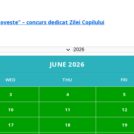
oveste” – concurs dedicat Zilei Copilului
JUNE 2026
WED
THU
FRI
3
4
5
10
11
12
17
18
19