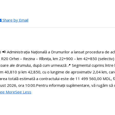
Share by Email
ți
📢 Administrația Națională a Drumurilor a lansat procedura de achi
l R20 Orhei – Rezina – Rîbnița, km 22+900 – km 42+850 (selectiv) pe
ctoare ale drumului, după cum urmează:
📍 Segmentul cuprins între
m 40,810 și km 42,850, cu o lungime de aproximativ 2,04 km, care în
loarea totală estimată a contractului este de 11 499 560,00 MDL, f
gust 2026, ora 10:00.
Pentru informații suplimentare, vă rugăm să c
See More
See Less