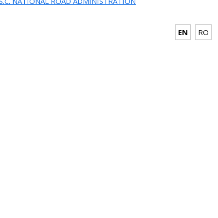
.S.C. NATIONAL ROAD ADMINISTRATION
EN
RO