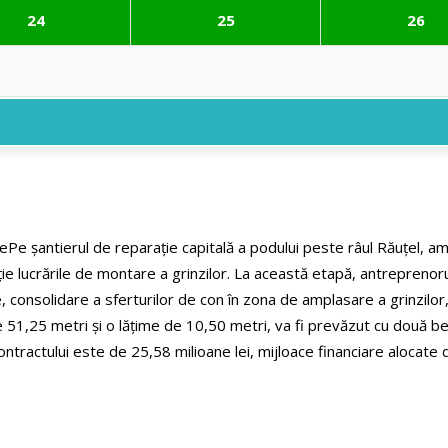
24
25
26
le
Pe șantierul de reparație capitală a podului peste râul Răuțel, 
ie lucrările de montare a grinzilor.
La această etapă, antreprenorul
pile, consolidare a sferturilor de con în zona de amplasare a grinzilo
51,25 metri și o lățime de 10,50 metri, va fi prevăzut cu două benz
ontractului este de 25,58 milioane lei, mijloace financiare alocate 