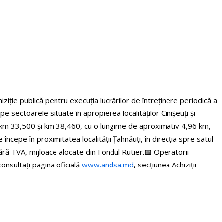
ziție publică pentru execuția lucrărilor de întreținere periodică a
 sectoarele situate în apropierea localităților Cinișeuți și
 km 33,500 și km 38,460, cu o lungime de aproximativ 4,96 km,
cepe în proximitatea localității Țahnăuți, în direcția spre satul
ără TVA, mijloace alocate din Fondul Rutier.
📅 Operatorii
onsultați pagina oficială
www.andsa.md
, secțiunea Achiziții