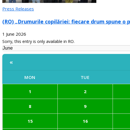
Press Releases
(RO) „Drumurile copilăriei: fiecare drum spune o p
1 June 2026
Sorry, this entry is only available in RO.
«
MON
TUE
1
2
8
9
15
16