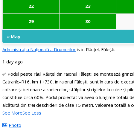
22
23
29
30
« May
Administraţia Națională a Drumurilor
is in Răuțel, Fălești.
1 day ago
✅ Podul peste râul Răuțel din raionul Fălești: se montează grinzi
Catranîc–R16, km 1+730, în raionul Fălești, sunt în curs de execuț
cofrare și betonare a radierelor, stâlpilor și riglelor la culee și 
constituie circa 60%.
Podul proiectat va avea o lungime totală de 
alcătuită din trei deschideri de câte 15 metri.
Valoarea totală a c
See More
See Less
Photo