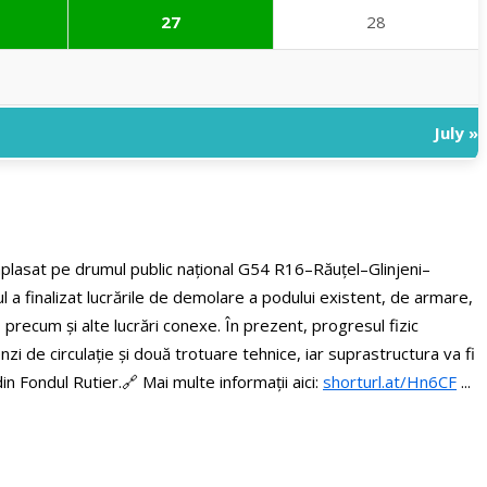
27
28
July »
amplasat pe drumul public național G54 R16–Răuțel–Glinjeni–
 a finalizat lucrările de demolare a podului existent, de armare,
r, precum și alte lucrări conexe. În prezent, progresul fizic
i de circulație și două trotuare tehnice, iar suprastructura va fi
din Fondul Rutier.
🔗 Mai multe informații aici:
shorturl.at/Hn6CF
...