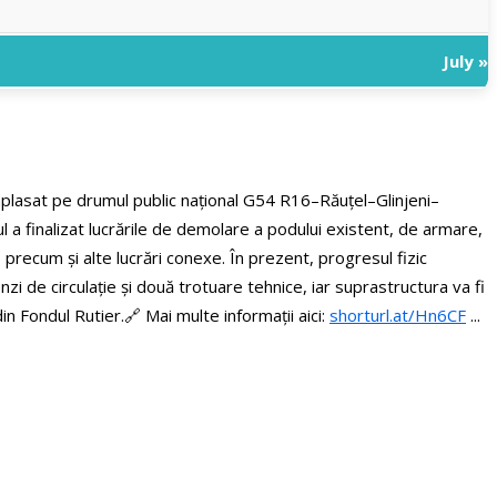
July »
amplasat pe drumul public național G54 R16–Răuțel–Glinjeni–
 a finalizat lucrările de demolare a podului existent, de armare,
r, precum și alte lucrări conexe. În prezent, progresul fizic
i de circulație și două trotuare tehnice, iar suprastructura va fi
din Fondul Rutier.
🔗 Mai multe informații aici:
shorturl.at/Hn6CF
...