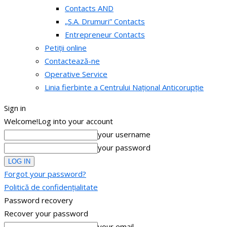
Contacts AND
„S.A. Drumuri” Contacts
Entrepreneur Contacts
Petiții online
Contactează-ne
Operative Service
Linia fierbinte a Centrului Național Anticorupție
Sign in
Welcome!
Log into your account
your username
your password
Forgot your password?
Politică de confidențialitate
Password recovery
Recover your password
your email