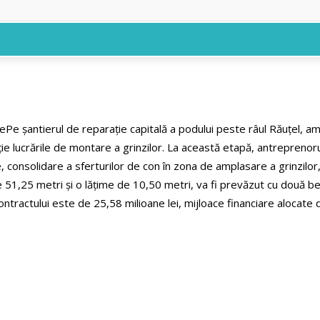
le
Pe șantierul de reparație capitală a podului peste râul Răuțel, 
ie lucrările de montare a grinzilor.
La această etapă, antreprenorul
pile, consolidare a sferturilor de con în zona de amplasare a grinzilo
51,25 metri și o lățime de 10,50 metri, va fi prevăzut cu două benz
ontractului este de 25,58 milioane lei, mijloace financiare alocate 