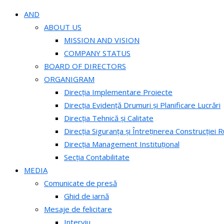
AND
ABOUT US
MISSION AND VISION
COMPANY STATUS
BOARD OF DIRECTORS
ORGANIGRAM
Direcția Implementare Proiecte
Direcția Evidență Drumuri și Planificare Lucrări
Direcția Tehnică și Calitate
Direcția Siguranța și Întreținerea Construcției R
Direcția Management Instituțional
Secția Contabilitate
MEDIA
Comunicate de presă
Ghid de iarnă
Mesaje de felicitare
Interviu