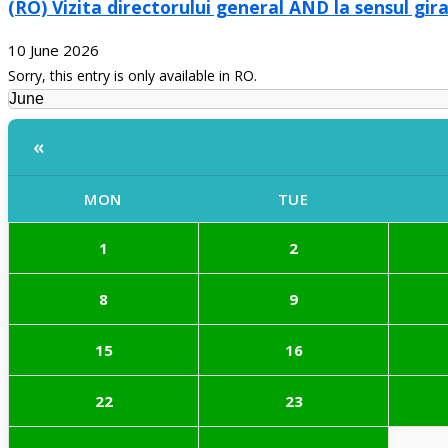
(RO) Vizita directorului general AND la sensul gir
10 June 2026
Sorry, this entry is only available in RO.
«
MON
TUE
1
2
8
9
15
16
22
23