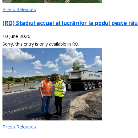
Press Releases
(RO) Stadiul actual al lucrărilor la podul peste râ
10 June 2026
Sorry, this entry is only available in RO.
Press Releases