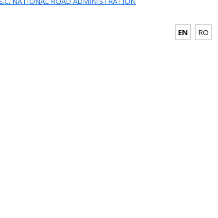
.S.C. NATIONAL ROAD ADMINISTRATION
EN
RO