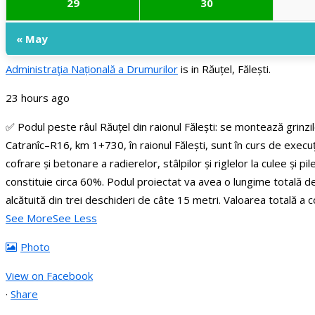
29
30
« May
Administraţia Națională a Drumurilor
is in Răuțel, Fălești.
23 hours ago
✅ Podul peste râul Răuțel din raionul Fălești: se montează grinzi
Catranîc–R16, km 1+730, în raionul Fălești, sunt în curs de execuț
cofrare și betonare a radierelor, stâlpilor și riglelor la culee și 
constituie circa 60%.
Podul proiectat va avea o lungime totală de 
alcătuită din trei deschideri de câte 15 metri.
Valoarea totală a c
See More
See Less
Photo
View on Facebook
·
Share