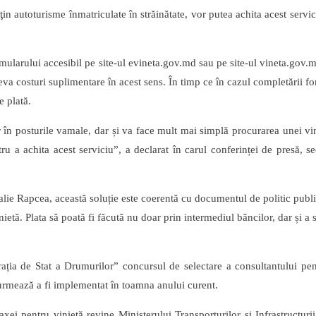
in autoturisme înmatriculate în străinătate, vor putea achita acest servic
larului accesibil pe site-ul evineta.gov.md sau pe site-ul vineta.gov.md v
eva costuri suplimentare în acest sens. În timp ce în cazul completării for
e plată.
 în posturile vamale, dar și va face mult mai simplă procurarea unei vin
a achita acest serviciu”, a declarat în carul conferinței de presă, secre
italie Rapcea, această soluție este coerentă cu documentul de politic pub
ietă. Plata să poată fi făcută nu doar prin intermediul băncilor, dar și a
ia de Stat a Drumurilor” concursul de selectare a consultantului pentr
 urmează a fi implementat în toamna anului curent.
 pentru vinietă revine Ministerului Transporturilor şi Infrastructurii 