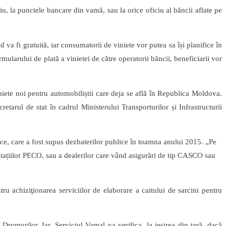
iu, la punctele bancare din vamă, sau la orice oficiu al băncii aflate pe
a fi gratuită, iar consumatorii de viniete vor putea sa își planifice în
mularului de plată a vinietei de către operatorii băncii, beneficiarii vor
iete noi pentru automobiliștii care deja se află în Republica Moldova.
tarul de stat în cadrul Ministerului Transporturilor și Infrastructurii
lice, care a fost supus dezbaterilor publice în toamna anului 2015. „Pe
 stațiilor PECO, sau a dealerilor care vând asigurări de tip CASCO sau
u achiziţionarea serviciilor de elaborare a caitului de sarcini pentru
Drumurilor. Iar, Serviciul Vamal va verifica, la ieșirea din țară, dacă