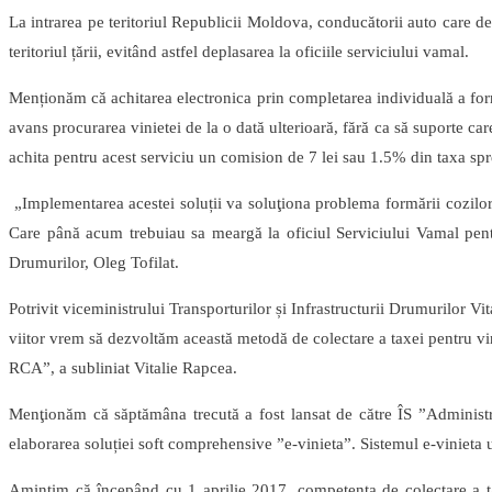
La intrarea pe teritoriul Republicii Moldova, conducătorii auto care deţ
teritoriul țării, evitând astfel deplasarea la oficiile serviciului vamal.
Menționăm că achitarea electronica prin completarea individuală a formu
avans procurarea vinietei de la o dată ulterioară, fără ca să suporte car
achita pentru acest serviciu un comision de 7 lei sau 1.5% din taxa spr
„Implementarea acestei soluții va soluţiona problema formării cozilor
Care până acum trebuiau sa meargă la oficiul Serviciului Vamal pentru 
Drumurilor, Oleg Tofilat.
Potrivit viceministrului Transporturilor și Infrastructurii Drumurilor V
viitor vrem să dezvoltăm această metodă de colectare a taxei pentru vin
RCA”, a subliniat Vitalie Rapcea.
Menţionăm că săptămâna trecută a fost lansat de către ÎS ”Administraț
elaborarea soluției soft comprehensive ”e-vinieta”. Sistemul e-vinieta
Amintim că începând cu 1 aprilie 2017, competența de colectare a taxei