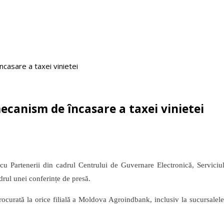
casare a taxei vinietei
canism de încasare a taxei vinietei
re cu Partenerii din cadrul Centrului de Guvernare Electronică, Servici
adrul unei conferințe de presă.
curată la orice filială a Moldova Agroindbank, inclusiv la sucursalele am