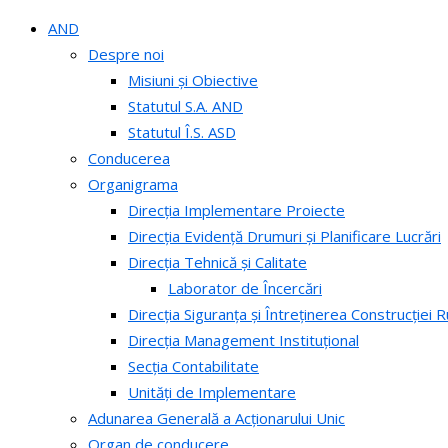
AND
Despre noi
Misiuni și Obiective
Statutul S.A. AND
Statutul Î.S. ASD
Conducerea
Organigrama
Direcția Implementare Proiecte
Direcția Evidență Drumuri și Planificare Lucrări
Direcția Tehnică și Calitate
Laborator de Încercări
Direcția Siguranța și Întreținerea Construcției R
Direcția Management Instituțional
Secția Contabilitate
Unități de Implementare
Adunarea Generală a Acționarului Unic
Organ de conducere