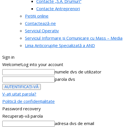
Contacte „S.A. Drumuri”
Contacte Antreprenori
Petiții online
Contactează-ne
Serviciul Operativ
Serviciul Informare și Comunicare cu Mass – Media
Linia Anticorupție Specializată a AND
Sign in
Welcome!
Log into your account
numele dvs de utilizator
parola dvs
V-ați uitat parola?
Politică de confidențialitate
Password recovery
Recuperați-vă parola
adresa dvs de email