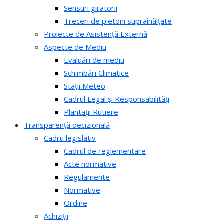
Sensuri giratorii
Treceri de pietoni supraînălțate
Proiecte de Asistență Externă
Aspecte de Mediu
Evaluări de mediu
Schimbări Climatice
Stații Meteo
Cadrul Legal și Responsabilități
Plantații Rutiere
Transparență decizională
Cadru legislativ
Cadrul de reglementare
Acte normative
Regulamente
Normative
Ordine
Achiziții