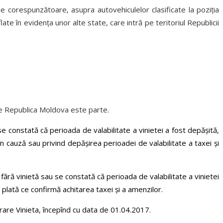
le corespunzătoare, asupra autovehiculelor clasificate la poziţia
ate în evidenţa unor alte state, care intră pe teritoriul Republicii
care Republica Moldova este parte.
e constată că perioada de valabilitate a vinietei a fost depăşită,
n cauză sau privind depăşirea perioadei de valabilitate a taxei şi
 fără vinietă sau se constată că perioada de valabilitate a vinietei
plată ce confirmă achitarea taxei şi a amenzilor.
trare Vinieta, începînd cu data de 01.04.2017.