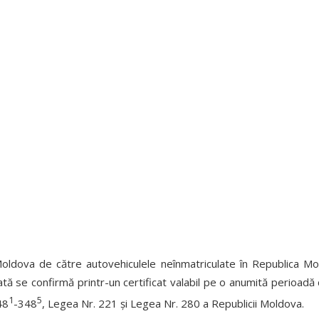
ldova de către autovehiculele neînmatriculate în Republica Moldo
plată se confirmă printr-un certificat valabil pe o anumită perioad
1
5
48
-348
, Legea Nr. 221 și Legea Nr. 280 a Republicii Moldova.