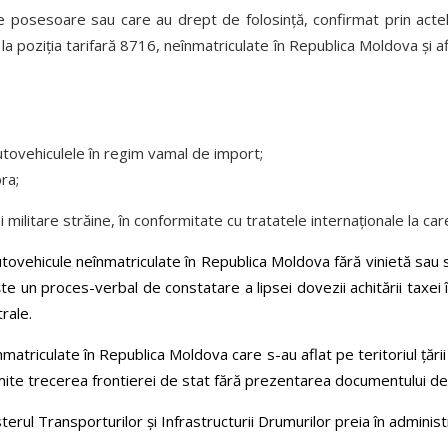
ice posesoare sau care au drept de folosinţă, confirmat prin acte
la poziţia tarifară 8716, neînmatriculate în Republica Moldova şi afl
autovehiculele în regim vamal de import;
ra;
i militare străine, în conformitate cu tratatele internaţionale la 
utovehicule neînmatriculate în Republica Moldova fără vinietă sau s
te un proces-verbal de constatare a lipsei dovezii achitării taxei î
trale.
nmatriculate în Republica Moldova care s-au aflat pe teritoriul ţării
mite trecerea frontierei de stat fără prezentarea documentului de 
erul Transporturilor și Infrastructurii Drumurilor preia în adminis