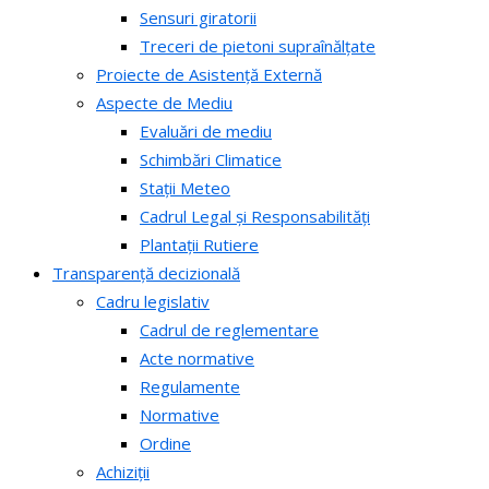
Sensuri giratorii
Treceri de pietoni supraînălțate
Proiecte de Asistență Externă
Aspecte de Mediu
Evaluări de mediu
Schimbări Climatice
Stații Meteo
Cadrul Legal și Responsabilități
Plantații Rutiere
Transparență decizională
Cadru legislativ
Cadrul de reglementare
Acte normative
Regulamente
Normative
Ordine
Achiziții