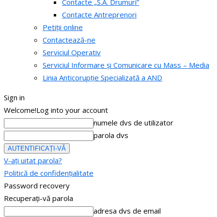
Contacte „S.A. Drumuri”
Contacte Antreprenori
Petiții online
Contactează-ne
Serviciul Operativ
Serviciul Informare și Comunicare cu Mass – Media
Linia Anticorupție Specializată a AND
Sign in
Welcome!
Log into your account
numele dvs de utilizator
parola dvs
V-ați uitat parola?
Politică de confidențialitate
Password recovery
Recuperați-vă parola
adresa dvs de email