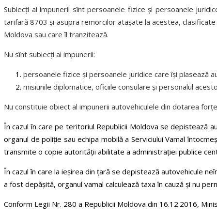
Subiecţi ai impunerii sînt persoanele fizice şi persoanele jurid
tarifară 8703 şi asupra remorcilor ataşate la acestea, clasificate 
Moldova sau care îl tranzitează.
Nu sînt subiecţi ai impunerii:
persoanele fizice şi persoanele juridice care îşi plasează 
misiunile diplomatice, oficiile consulare şi personalul acesto
Nu constituie obiect al impunerii autovehiculele din dotarea forţe
În cazul în care pe teritoriul Republicii Moldova se depistează a
organul de poliţie sau echipa mobilă a Serviciului Vamal întocmeş
transmite o copie autorităţii abilitate a administraţiei publice cen
În cazul în care la ieşirea din ţară se depistează autovehicule neî
a fost depăşită, organul vamal calculează taxa în cauză şi nu per
Conform Legii Nr. 280 a Republicii Moldova din 16.12.2016, Minist