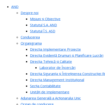
AND
Despre noi
Misiuni și Obiective
Statutul S.A. AND
Statutul Î.S. ASD
Conducerea
Organigrama
Direcția Implementare Proiecte
Direcția Evidență Drumuri și Planificare Lucrări
Direcția Tehnică și Calitate
Laborator de Încercări
Direcția Siguranța și Întreținerea Construcției R
Direcția Management Instituțional
Secția Contabilitate
Unități de Implementare
Adunarea Generală a Acționarului Unic
Organ de conducere