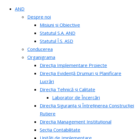
AND
Despre noi
Misiuni și Obiective
Statutul S.A. AND
Statutul Î.S. ASD
Conducerea
Organigrama
Direcția Implementare Proiecte
Direcția Evidență Drumuri și Planificare
Lucrări
Direcția Tehnică și Calitate
Laborator de Încercări
Direcția Siguranța și Întreținerea Construcției
Rutiere
Direcția Management Instituțional
Secția Contabilitate
Unități de Implementare