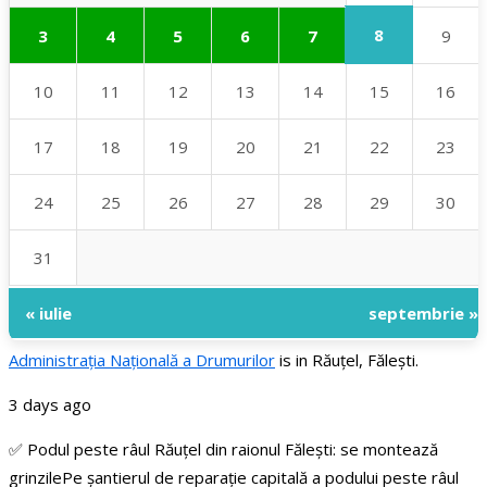
8
3
4
5
6
7
9
10
11
12
13
14
15
16
17
18
19
20
21
22
23
24
25
26
27
28
29
30
31
« iulie
septembrie »
Administraţia Națională a Drumurilor
is in Răuțel, Fălești.
3 days ago
✅ Podul peste râul Răuțel din raionul Fălești: se montează
grinzile
Pe șantierul de reparație capitală a podului peste râul