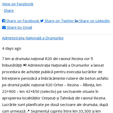
View on Facebook
·
Share
Share on Facebook
Share on Twitter
Share on LinkedIn
Share by Email
Administraţia Națională a Drumurilor
4 days ago
7 km ai drumului național R20 din raionul Rezina vor fi
îmbunătățiți
📢 Administrația Națională a Drumurilor a lansat
procedura de achiziție publică pentru execuția lucrărilor de
întreținere periodică a îmbrăcămintei rutiere din beton asfaltic
pe drumul public național R20 Orhei – Rezina – Rîbnița, km
22+900 – km 42+850 (selectiv) pe sectoarele situate în
apropierea localităților Cinișeuți și Țahnăuți din raionul Rezina.
Lucrările sunt planificate pe două sectoare ale drumului, după
cum urmează:
📍 Segmentul cuprins între km 33,500 și km