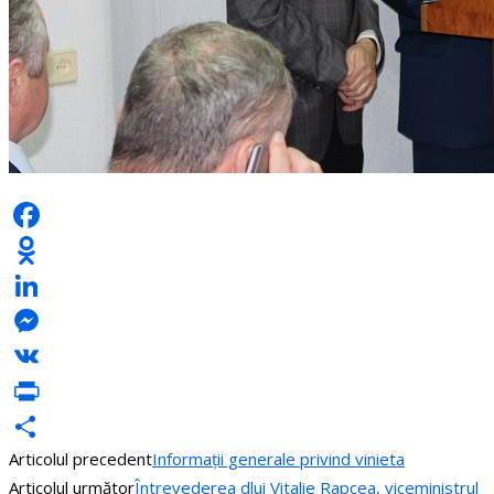
Facebook
Odnoklassniki
LinkedIn
Messenger
VK
PrintFriendly
Articolul precedent
Informații generale privind vinieta
Partajează
Articolul următor
Întrevederea dlui Vitalie Rapcea, viceministrul