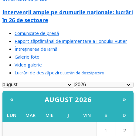
Intervenții ample pe drumurile naționale: lucrări
în 26 de sectoare
Comunicate de presă
Raport săptămânal de implementare a Fondului Rutier
Întreținerea de iarnă
Galerie foto
Video galerie
Lucrări de deszăpezire
Lucrări de deszăpezire
AUGUST 2026
«
»
LUN
MAR
MIE
J
VIN
S
D
1
2