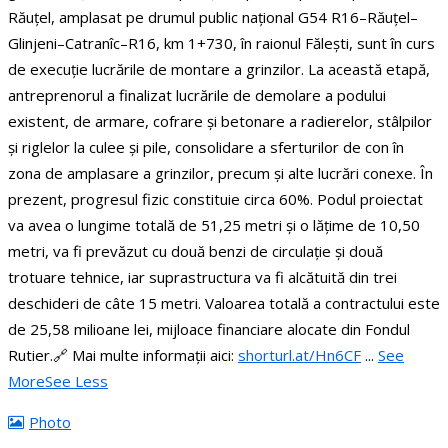
Răuțel, amplasat pe drumul public național G54 R16–Răuțel–
Glinjeni–Catranîc–R16, km 1+730, în raionul Fălești, sunt în curs
de execuție lucrările de montare a grinzilor.
La această etapă,
antreprenorul a finalizat lucrările de demolare a podului
existent, de armare, cofrare și betonare a radierelor, stâlpilor
și riglelor la culee și pile, consolidare a sferturilor de con în
zona de amplasare a grinzilor, precum și alte lucrări conexe. În
prezent, progresul fizic constituie circa 60%.
Podul proiectat
va avea o lungime totală de 51,25 metri și o lățime de 10,50
metri, va fi prevăzut cu două benzi de circulație și două
trotuare tehnice, iar suprastructura va fi alcătuită din trei
deschideri de câte 15 metri.
Valoarea totală a contractului este
de 25,58 milioane lei, mijloace financiare alocate din Fondul
Rutier.
🔗 Mai multe informații aici:
shorturl.at/Hn6CF
...
See
More
See Less
Photo