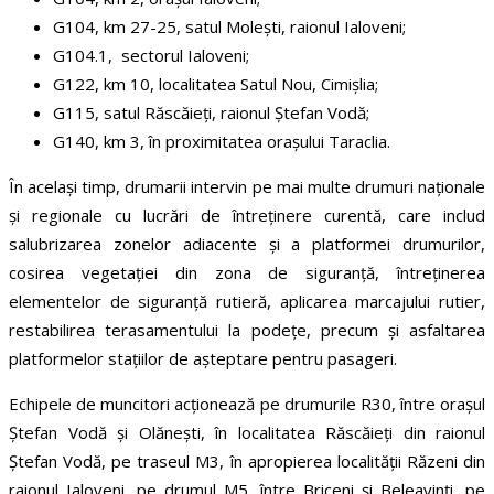
G104, km 27-25, satul Molești, raionul Ialoveni;
G104.1, sectorul Ialoveni;
G122, km 10, localitatea Satul Nou, Cimișlia;
G115, satul Răscăieți, raionul Ștefan Vodă;
G140, km 3, în proximitatea orașului Taraclia.
În același timp, drumarii intervin pe mai multe drumuri naționale
și regionale cu lucrări de întreținere curentă, care includ
salubrizarea zonelor adiacente și a platformei drumurilor,
cosirea vegetației din zona de siguranță, întreținerea
elementelor de siguranță rutieră, aplicarea marcajului rutier,
restabilirea terasamentului la podețe, precum și asfaltarea
platformelor stațiilor de așteptare pentru pasageri.
Echipele de muncitori acționează pe drumurile R30, între orașul
Ștefan Vodă și Olănești, în localitatea Răscăieți din raionul
Ștefan Vodă, pe traseul M3, în apropierea localității Răzeni din
raionul Ialoveni, pe drumul M5, între Briceni și Beleavinți, pe