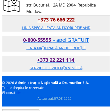
str. Bucuriei, 12A MD 2004, Republica
Moldova
+373 76 666 222
LINIA SPECIALIZATĂ ANTICORUPŢIE AND
0-800-55555
– apel GRATUIT
LINIA NAȚIONALĂ ANTICORUPȚIE
+373 22 221 114
SERVICIUL EVIDENȚĂ VINIETĂ
© 2026
Administrația Națională a Drumurilor S.A.
Toate drepturile rezervate
Elaborat de
Brand.md
Actualizat:07.08.2026