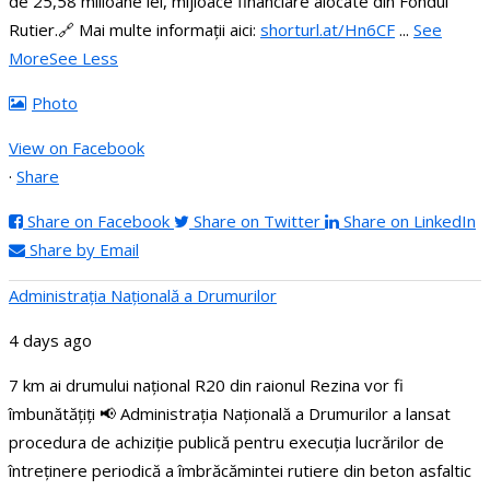
de 25,58 milioane lei, mijloace financiare alocate din Fondul
Rutier.
🔗 Mai multe informații aici:
shorturl.at/Hn6CF
...
See
More
See Less
Photo
View on Facebook
·
Share
Share on Facebook
Share on Twitter
Share on LinkedIn
Share by Email
Administraţia Națională a Drumurilor
4 days ago
7 km ai drumului național R20 din raionul Rezina vor fi
îmbunătățiți
📢 Administrația Națională a Drumurilor a lansat
procedura de achiziție publică pentru execuția lucrărilor de
întreținere periodică a îmbrăcămintei rutiere din beton asfaltic