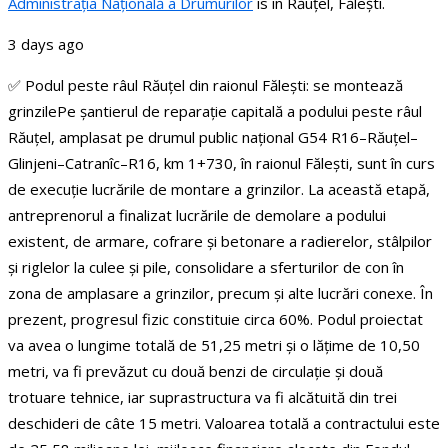
Administraţia Națională a Drumurilor
is in Răuțel, Fălești.
3 days ago
✅ Podul peste râul Răuțel din raionul Fălești: se montează
grinzile
Pe șantierul de reparație capitală a podului peste râul
Răuțel, amplasat pe drumul public național G54 R16–Răuțel–
Glinjeni–Catranîc–R16, km 1+730, în raionul Fălești, sunt în curs
de execuție lucrările de montare a grinzilor.
La această etapă,
antreprenorul a finalizat lucrările de demolare a podului
existent, de armare, cofrare și betonare a radierelor, stâlpilor
și riglelor la culee și pile, consolidare a sferturilor de con în
zona de amplasare a grinzilor, precum și alte lucrări conexe. În
prezent, progresul fizic constituie circa 60%.
Podul proiectat
va avea o lungime totală de 51,25 metri și o lățime de 10,50
metri, va fi prevăzut cu două benzi de circulație și două
trotuare tehnice, iar suprastructura va fi alcătuită din trei
deschideri de câte 15 metri.
Valoarea totală a contractului este