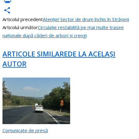
VK
PrintFriendly
Articolul precedent
Atenție! Sector de drum închis în Strășeni
Partajează
Articolul următor
Circulație restabilită pe mai multe trasee
naționale după căderi de arbori și crengi
ARTICOLE SIMILARE
DE LA ACELAȘI
AUTOR
Comunicate de presă