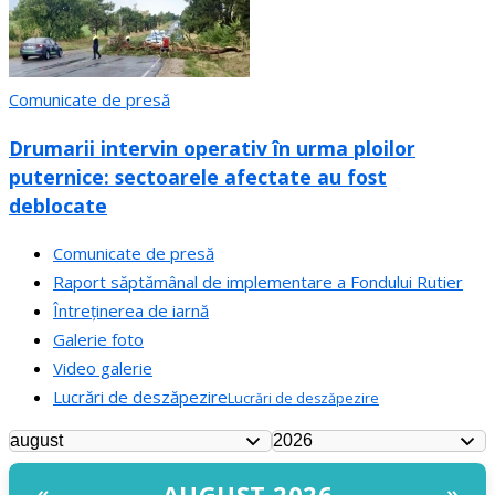
Comunicate de presă
Drumarii intervin operativ în urma ploilor
puternice: sectoarele afectate au fost
deblocate
Comunicate de presă
Raport săptămânal de implementare a Fondului Rutier
Întreținerea de iarnă
Galerie foto
Video galerie
Lucrări de deszăpezire
Lucrări de deszăpezire
AUGUST 2026
«
»