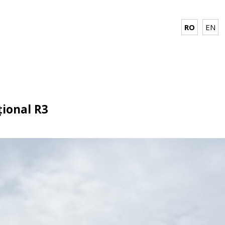
RO
EN
țional R3