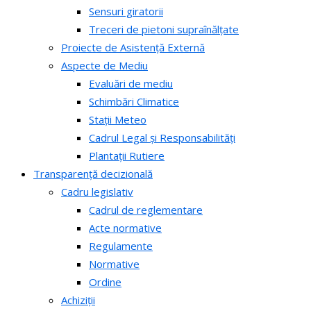
Sensuri giratorii
Treceri de pietoni supraînălțate
Proiecte de Asistență Externă
Aspecte de Mediu
Evaluări de mediu
Schimbări Climatice
Stații Meteo
Cadrul Legal și Responsabilități
Plantații Rutiere
Transparență decizională
Cadru legislativ
Cadrul de reglementare
Acte normative
Regulamente
Normative
Ordine
Achiziții