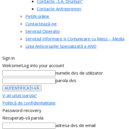
Contacte „S.A. Drumuri”
Contacte Antreprenori
Petiții online
Contactează-ne
Serviciul Operativ
Serviciul Informare și Comunicare cu Mass – Media
Linia Anticorupție Specializată a AND
Sign in
Welcome!
Log into your account
numele dvs de utilizator
parola dvs
V-ați uitat parola?
Politică de confidențialitate
Password recovery
Recuperați-vă parola
adresa dvs de email