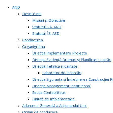
AND
Despre noi
Misiuni și Obiective
Statutul S.A. AND
Statutul Î.S. ASD
Conducerea
Organigrama
Direcția Implementare Proiecte
Direcția Evidență Drumuri și Planificare Lucrări
Direcția Tehnică și Calitate
Laborator de Încercări
Direcția Siguranța și Întreținerea Construcției R
Direcția Management Instituțional
Secția Contabilitate
Unități de Implementare
Adunarea Generală a Acționarului Unic
Organ de conducere