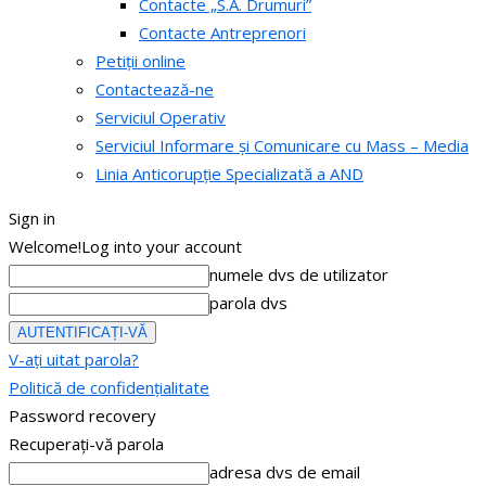
Contacte „S.A. Drumuri”
Contacte Antreprenori
Petiții online
Contactează-ne
Serviciul Operativ
Serviciul Informare și Comunicare cu Mass – Media
Linia Anticorupție Specializată a AND
Sign in
Welcome!
Log into your account
numele dvs de utilizator
parola dvs
V-ați uitat parola?
Politică de confidențialitate
Password recovery
Recuperați-vă parola
adresa dvs de email