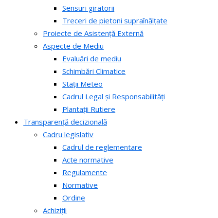
Sensuri giratorii
Treceri de pietoni supraînălțate
Proiecte de Asistență Externă
Aspecte de Mediu
Evaluări de mediu
Schimbări Climatice
Stații Meteo
Cadrul Legal și Responsabilități
Plantații Rutiere
Transparență decizională
Cadru legislativ
Cadrul de reglementare
Acte normative
Regulamente
Normative
Ordine
Achiziții