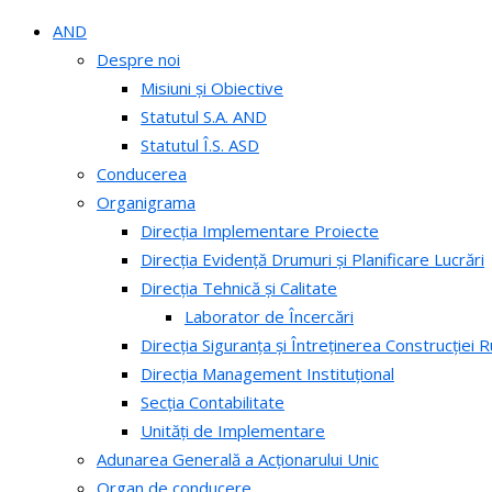
AND
Despre noi
Misiuni și Obiective
Statutul S.A. AND
Statutul Î.S. ASD
Conducerea
Organigrama
Direcția Implementare Proiecte
Direcția Evidență Drumuri și Planificare Lucrări
Direcția Tehnică și Calitate
Laborator de Încercări
Direcția Siguranța și Întreținerea Construcției R
Direcția Management Instituțional
Secția Contabilitate
Unități de Implementare
Adunarea Generală a Acționarului Unic
Organ de conducere