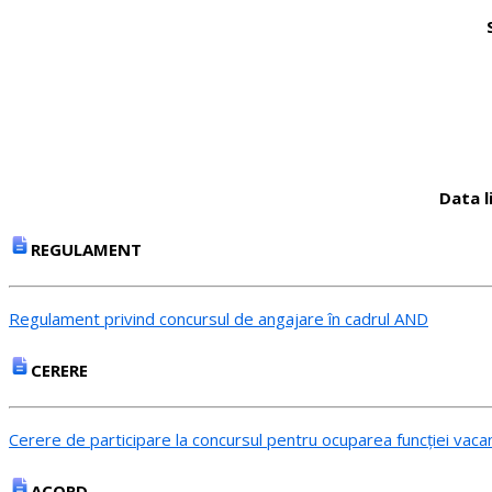
Data l
REGULAMENT
Regulament privind concursul de angajare în cadrul AND
CERERE
Cerere de participare la concursul pentru ocuparea funcției vaca
ACORD