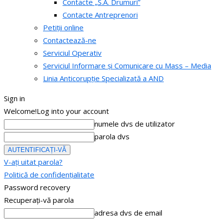
Contacte „S.A. Drumuri”
Contacte Antreprenori
Petiții online
Contactează-ne
Serviciul Operativ
Serviciul Informare și Comunicare cu Mass – Media
Linia Anticorupție Specializată a AND
Sign in
Welcome!
Log into your account
numele dvs de utilizator
parola dvs
V-ați uitat parola?
Politică de confidențialitate
Password recovery
Recuperați-vă parola
adresa dvs de email