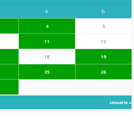
S
D
4
5
11
12
18
19
25
26
ianuarie »