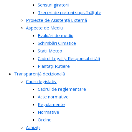
Sensuri giratorii
Treceri de pietoni supraînălțate
Proiecte de Asistență Externă
Aspecte de Mediu
Evaluări de mediu
Schimbări Climatice
Stații Meteo
Cadrul Legal și Responsabilități
Plantații Rutiere
Transparență decizională
Cadru legislativ
Cadrul de reglementare
Acte normative
Regulamente
Normative
Ordine
Achiziții