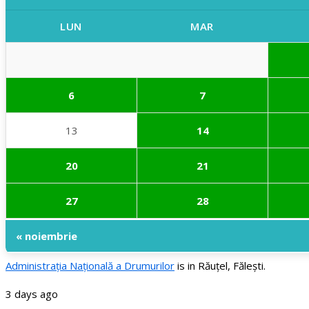
LUN
MAR
6
7
13
14
20
21
27
28
« noiembrie
Administraţia Națională a Drumurilor
is in Răuțel, Fălești.
3 days ago