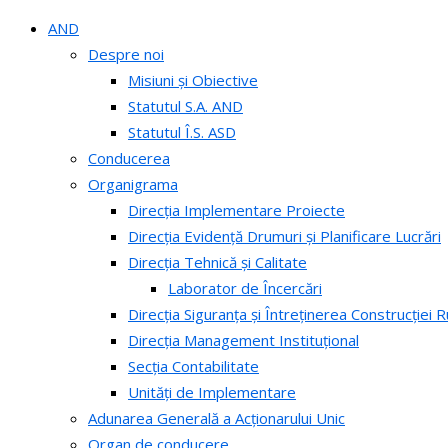
AND
Despre noi
Misiuni și Obiective
Statutul S.A. AND
Statutul Î.S. ASD
Conducerea
Organigrama
Direcția Implementare Proiecte
Direcția Evidență Drumuri și Planificare Lucrări
Direcția Tehnică și Calitate
Laborator de Încercări
Direcția Siguranța și Întreținerea Construcției R
Direcția Management Instituțional
Secția Contabilitate
Unități de Implementare
Adunarea Generală a Acționarului Unic
Organ de conducere