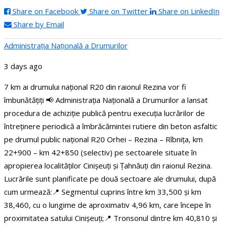
Share on Facebook
Share on Twitter
Share on LinkedIn
Share by Email
Administraţia Națională a Drumurilor
3 days ago
7 km ai drumului național R20 din raionul Rezina vor fi
îmbunătățiți
📢 Administrația Națională a Drumurilor a lansat
procedura de achiziție publică pentru execuția lucrărilor de
întreținere periodică a îmbrăcămintei rutiere din beton asfaltic
pe drumul public național R20 Orhei – Rezina – Rîbnița, km
22+900 – km 42+850 (selectiv) pe sectoarele situate în
apropierea localităților Cinișeuți și Țahnăuți din raionul Rezina.
Lucrările sunt planificate pe două sectoare ale drumului, după
cum urmează:
📍 Segmentul cuprins între km 33,500 și km
38,460, cu o lungime de aproximativ 4,96 km, care începe în
proximitatea satului Cinișeuți;
📍 Tronsonul dintre km 40,810 și