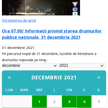
Întreținerea de iarnă
Ora 07.00/ Informații privind starea drumurilor
publice naționale, 31 decembrie 2021
31 decembrie 2021
Pe parcursul nopții de 31 decembrie, lucrările de întreținere a
drumurilor naționale pe timp...
DECEMBRIE 2021
«
»
LUN
MAR
MIE
J
VIN
S
D
1
2
3
4
5