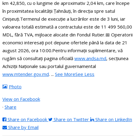
km 42,850, cu o lungime de aproximativ 2,04 km, care începe
în proximitatea localității Țahnăuți, în direcția spre satul
Cinișeuți.
Termenul de execuție a lucrărilor este de 3 luni, iar
valoarea totală estimată a contractului este de 11 499 560,00
MDL, fără TVA, mijloace alocate din Fondul Rutier.
📅 Operatorii
economici interesați pot depune ofertele până la data de 21
august 2026, ora 10:00.
Pentru informații suplimentare, vă
rugăm să consultați pagina oficială
www.andsa.md
, secțiunea
Achiziții Naționale sau portalul guvernamental
www.mtender.gov.md
.
...
See More
See Less
Photo
View on Facebook
·
Share
Share on Facebook
Share on Twitter
Share on LinkedIn
Share by Email