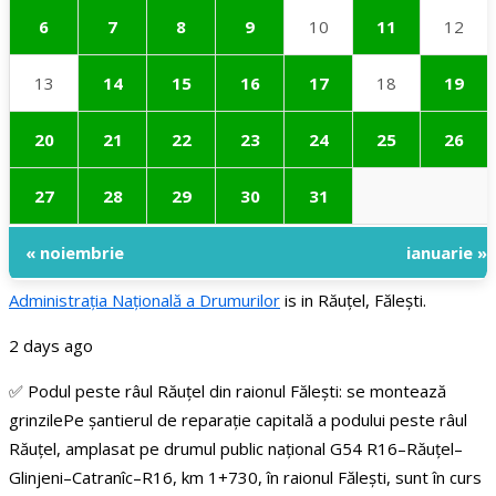
6
7
8
9
10
11
12
13
14
15
16
17
18
19
20
21
22
23
24
25
26
27
28
29
30
31
« noiembrie
ianuarie »
Administraţia Națională a Drumurilor
is in Răuțel, Fălești.
2 days ago
✅ Podul peste râul Răuțel din raionul Fălești: se montează
grinzile
Pe șantierul de reparație capitală a podului peste râul
Răuțel, amplasat pe drumul public național G54 R16–Răuțel–
Glinjeni–Catranîc–R16, km 1+730, în raionul Fălești, sunt în curs