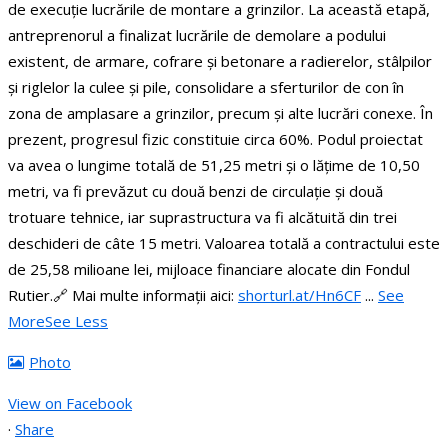
de execuție lucrările de montare a grinzilor.
La această etapă,
antreprenorul a finalizat lucrările de demolare a podului
existent, de armare, cofrare și betonare a radierelor, stâlpilor
și riglelor la culee și pile, consolidare a sferturilor de con în
zona de amplasare a grinzilor, precum și alte lucrări conexe. În
prezent, progresul fizic constituie circa 60%.
Podul proiectat
va avea o lungime totală de 51,25 metri și o lățime de 10,50
metri, va fi prevăzut cu două benzi de circulație și două
trotuare tehnice, iar suprastructura va fi alcătuită din trei
deschideri de câte 15 metri.
Valoarea totală a contractului este
de 25,58 milioane lei, mijloace financiare alocate din Fondul
Rutier.
🔗 Mai multe informații aici:
shorturl.at/Hn6CF
...
See
More
See Less
Photo
View on Facebook
·
Share