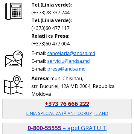
Tel.(Linia verde):
(+373)78 337 744
Tel.(Linia verde):
(+373)60 477 117
Relații cu Presa:
(+373)60 477 004
E-mail:
cancelaria@andsa.md
E-mail:
serviciu@andsa.md
E-mail:
presa@andsa.md
Adresa
: mun. Chișinău,
str. Bucuriei, 12A MD 2004, Republica
Moldova
+373 76 666 222
LINIA SPECIALIZATĂ ANTICORUPŢIE AND
0-800-55555
– apel GRATUIT