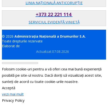
LINIA NAȚIONALĂ ANTICORUPȚIE
+373 22 221 114
SERVICIUL EVIDENȚĂ VINIETĂ
© 2026
Administrația Națională a Drumurilor S.A.
Toate drepturile rezervate
Elaborat de
Brand.md
Actualizat:07.08.2026
Folosim cookie-uri pentru a vă oferi cea mai bună experiență
posibilă pe site-ul nostru. Dacă doriți să vizualizați acest site,
sunteți de acord cu toate cookie-urile noastre.
Acceptă
vezi mai mult
Privacy Policy