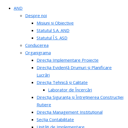
AND
Despre noi
Misiuni și Obiective
Statutul S.A. AND
Statutul Î.S. ASD
Conducerea
Organigrama
Direcția Implementare Proiecte
Direcția Evidență Drumuri și Planificare
Lucrări
Direcția Tehnică și Calitate
Laborator de Încercări
Direcția Siguranța și Întreținerea Construcției
Rutiere
Direcția Management Instituțional
Secția Contabilitate
Unități de Implementare