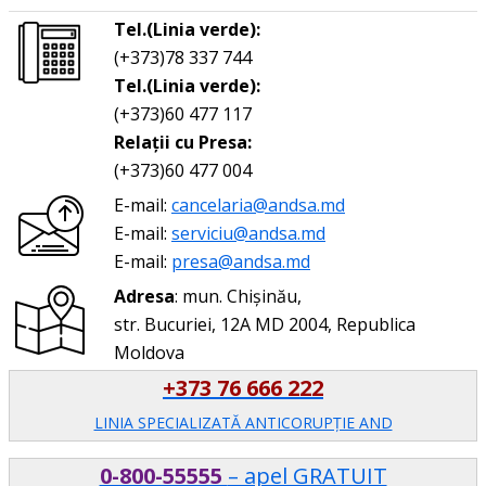
Tel.(Linia verde):
(+373)78 337 744
Tel.(Linia verde):
(+373)60 477 117
Relații cu Presa:
(+373)60 477 004
E-mail:
cancelaria@andsa.md
E-mail:
serviciu@andsa.md
E-mail:
presa@andsa.md
Adresa
: mun. Chișinău,
str. Bucuriei, 12A MD 2004, Republica
Moldova
+373 76 666 222
LINIA SPECIALIZATĂ ANTICORUPŢIE AND
0-800-55555
– apel GRATUIT