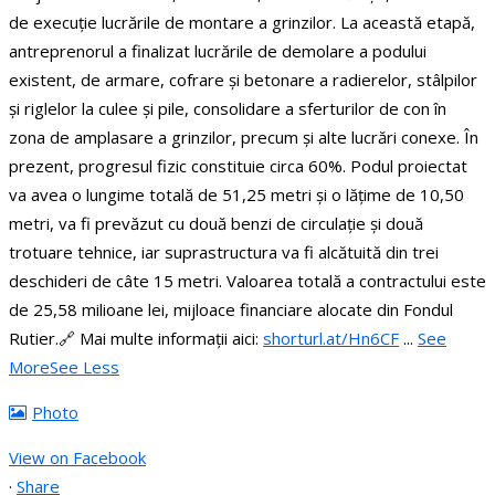
de execuție lucrările de montare a grinzilor.
La această etapă,
antreprenorul a finalizat lucrările de demolare a podului
existent, de armare, cofrare și betonare a radierelor, stâlpilor
și riglelor la culee și pile, consolidare a sferturilor de con în
zona de amplasare a grinzilor, precum și alte lucrări conexe. În
prezent, progresul fizic constituie circa 60%.
Podul proiectat
va avea o lungime totală de 51,25 metri și o lățime de 10,50
metri, va fi prevăzut cu două benzi de circulație și două
trotuare tehnice, iar suprastructura va fi alcătuită din trei
deschideri de câte 15 metri.
Valoarea totală a contractului este
de 25,58 milioane lei, mijloace financiare alocate din Fondul
Rutier.
🔗 Mai multe informații aici:
shorturl.at/Hn6CF
...
See
More
See Less
Photo
View on Facebook
·
Share