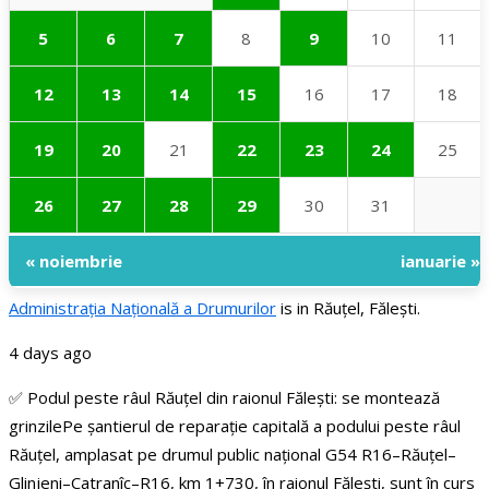
5
6
7
8
9
10
11
12
13
14
15
16
17
18
19
20
21
22
23
24
25
26
27
28
29
30
31
« noiembrie
ianuarie »
Administraţia Națională a Drumurilor
is in Răuțel, Fălești.
4 days ago
✅ Podul peste râul Răuțel din raionul Fălești: se montează
grinzile
Pe șantierul de reparație capitală a podului peste râul
Răuțel, amplasat pe drumul public național G54 R16–Răuțel–
Glinjeni–Catranîc–R16, km 1+730, în raionul Fălești, sunt în curs