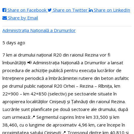
Share on Facebook
Share on Twitter
Share on LinkedIn
Share by Email
Administraţia Națională a Drumurilor
5 days ago
7 km ai drumului național R20 din raionul Rezina vor fi
îmbunătățiți
📢 Administrația Națională a Drumurilor a lansat
procedura de achiziție publică pentru execuția lucrărilor de
întreținere periodică a îmbrăcămintei rutiere din beton asfaltic
pe drumul public național R20 Orhei – Rezina – Rîbnița, km
22+900 – km 42+850 (selectiv) pe sectoarele situate în
apropierea localităților Cinișeuți și Țahnăuți din raionul Rezina.
Lucrările sunt planificate pe două sectoare ale drumului, după
cum urmează:
📍 Segmentul cuprins între km 33,500 și km
38,460, cu o lungime de aproximativ 4,96 km, care începe în
proximitatea satului Cinișeuți;
📍 Tronsonul dintre km 40,810 și