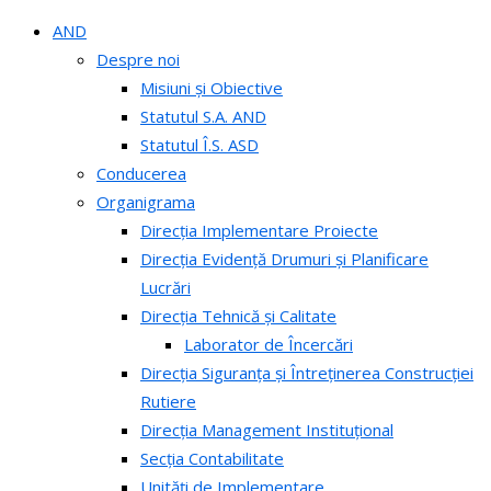
AND
Despre noi
Misiuni și Obiective
Statutul S.A. AND
Statutul Î.S. ASD
Conducerea
Organigrama
Direcția Implementare Proiecte
Direcția Evidență Drumuri și Planificare
Lucrări
Direcția Tehnică și Calitate
Laborator de Încercări
Direcția Siguranța și Întreținerea Construcției
Rutiere
Direcția Management Instituțional
Secția Contabilitate
Unități de Implementare