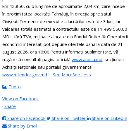
km 42,850, cu o lungime de aproximativ 2,04 km, care începe
în proximitatea localității Țahnăuți, în direcția spre satul
Cinișeuți.
Termenul de execuție a lucrărilor este de 3 luni, iar
valoarea totală estimată a contractului este de 11 499 560,00
MDL, fără TVA, mijloace alocate din Fondul Rutier.
📅 Operatorii
economici interesați pot depune ofertele până la data de 21
august 2026, ora 10:00.
Pentru informații suplimentare, vă
rugăm să consultați pagina oficială
www.andsa.md
, secțiunea
Achiziții Naționale sau portalul guvernamental
www.mtender.gov.md
.
...
See More
See Less
Photo
View on Facebook
·
Share
Share on Facebook
Share on Twitter
Share on LinkedIn
Share by Email