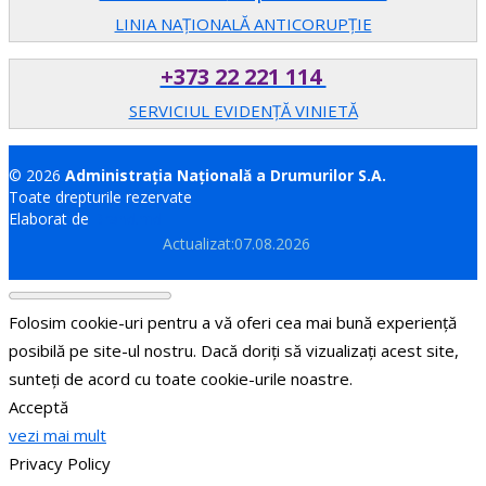
LINIA NAȚIONALĂ ANTICORUPȚIE
+373 22 221 114
SERVICIUL EVIDENȚĂ VINIETĂ
© 2026
Administrația Națională a Drumurilor S.A.
Toate drepturile rezervate
Elaborat de
Brand.md
Actualizat:07.08.2026
Folosim cookie-uri pentru a vă oferi cea mai bună experiență
posibilă pe site-ul nostru. Dacă doriți să vizualizați acest site,
sunteți de acord cu toate cookie-urile noastre.
Acceptă
vezi mai mult
Privacy Policy