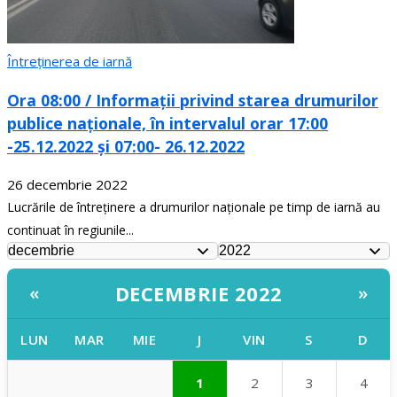
Întreținerea de iarnă
Ora 08:00 / Informații privind starea drumurilor
publice naționale, în intervalul orar 17:00
-25.12.2022 și 07:00- 26.12.2022
26 decembrie 2022
Lucrările de întreținere a drumurilor naționale pe timp de iarnă au
continuat în regiunile...
DECEMBRIE 2022
«
»
LUN
MAR
MIE
J
VIN
S
D
1
2
3
4