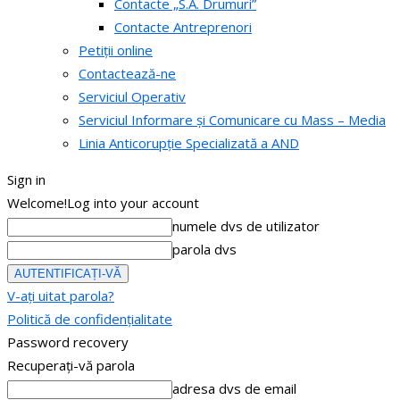
Contacte „S.A. Drumuri”
Contacte Antreprenori
Petiții online
Contactează-ne
Serviciul Operativ
Serviciul Informare și Comunicare cu Mass – Media
Linia Anticorupție Specializată a AND
Sign in
Welcome!
Log into your account
numele dvs de utilizator
parola dvs
V-ați uitat parola?
Politică de confidențialitate
Password recovery
Recuperați-vă parola
adresa dvs de email