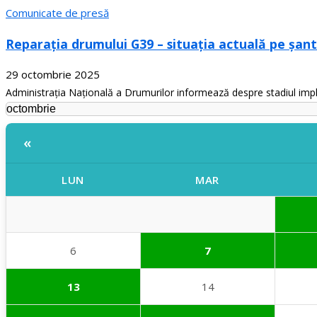
Comunicate de presă
Reparația drumului G39 – situația actuală pe șanti
29 octombrie 2025
Administrația Națională a Drumurilor informează despre stadiul imple
«
LUN
MAR
6
7
13
14