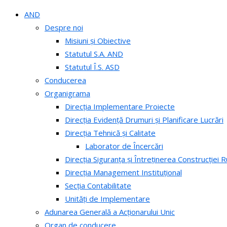
AND
Despre noi
Misiuni și Obiective
Statutul S.A. AND
Statutul Î.S. ASD
Conducerea
Organigrama
Direcția Implementare Proiecte
Direcția Evidență Drumuri și Planificare Lucrări
Direcția Tehnică și Calitate
Laborator de Încercări
Direcția Siguranța și Întreținerea Construcției R
Direcția Management Instituțional
Secția Contabilitate
Unități de Implementare
Adunarea Generală a Acționarului Unic
Organ de conducere