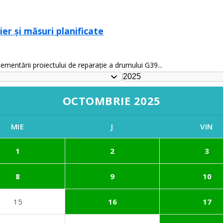
er și măsuri planificate
mentării proiectului de reparație a drumului G39...
OCTOMBRIE 2025
MIE
J
VIN
1
2
3
8
9
10
15
16
17