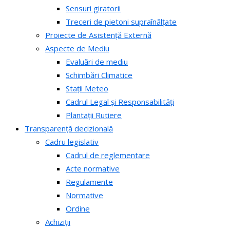
Sensuri giratorii
Treceri de pietoni supraînălțate
Proiecte de Asistență Externă
Aspecte de Mediu
Evaluări de mediu
Schimbări Climatice
Stații Meteo
Cadrul Legal și Responsabilități
Plantații Rutiere
Transparență decizională
Cadru legislativ
Cadrul de reglementare
Acte normative
Regulamente
Normative
Ordine
Achiziții