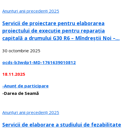
Anunțuri anii precedenți 2025
Servicii de proiectare pentru elaborarea
proiectului de execuție pentru reparația
capitală a drumului G30 R6 – Mîndreștii Noi –...
30 octombrie 2025
ocds-b3wdp1-MD-1761639010812
18.11.2025
-Anunț de participare
-Darea de Seamă
Anunțuri anii precedenți 2025
Servicii de elaborare a studiului de fezabilitate