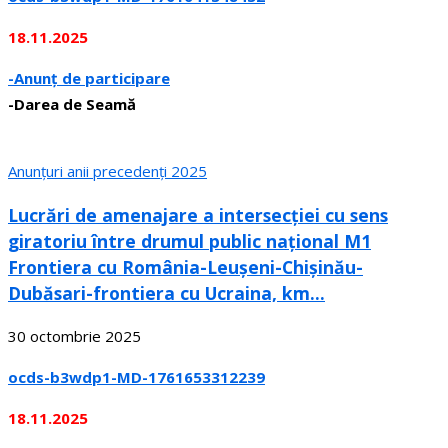
18.11.2025
-Anunț de participare
-Darea de Seamă
Anunțuri anii precedenți 2025
Lucrări de amenajare a intersecției cu sens
giratoriu între drumul public național M1
Frontiera cu România-Leușeni-Chișinău-
Dubăsari-frontiera cu Ucraina, km...
30 octombrie 2025
ocds-b3wdp1-MD-1761653312239
18.11.2025