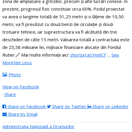
zona de amplasare a grinzilor, precum și alte lucrări conexe. În
prezent, progresul fizic constituie circa 60%.
Podul proiectat
va avea o lungime totală de 51,25 metri și o lățime de 10,50
metri, va fi prevăzut cu două benzi de circulație și două
trotuare tehnice, iar suprastructura va fi alcătuită din trei
deschideri de câte 15 metri.
Valoarea totală a contractului este
de 25,58 milioane lei, mijloace financiare alocate din Fondul
Rutier.
🔗 Mai multe informații aici:
shorturl.at/Hn6CF
...
See
More
See Less
Photo
View on Facebook
·
Share
Share on Facebook
Share on Twitter
Share on LinkedIn
Share by Email
Administraţia Națională a Drumurilor