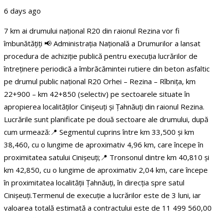
6 days ago
7 km ai drumului național R20 din raionul Rezina vor fi
îmbunătățiți
📢 Administrația Națională a Drumurilor a lansat
procedura de achiziție publică pentru execuția lucrărilor de
întreținere periodică a îmbrăcămintei rutiere din beton asfaltic
pe drumul public național R20 Orhei – Rezina – Rîbnița, km
22+900 – km 42+850 (selectiv) pe sectoarele situate în
apropierea localităților Cinișeuți și Țahnăuți din raionul Rezina.
Lucrările sunt planificate pe două sectoare ale drumului, după
cum urmează:
📍 Segmentul cuprins între km 33,500 și km
38,460, cu o lungime de aproximativ 4,96 km, care începe în
proximitatea satului Cinișeuți;
📍 Tronsonul dintre km 40,810 și
km 42,850, cu o lungime de aproximativ 2,04 km, care începe
în proximitatea localității Țahnăuți, în direcția spre satul
Cinișeuți.
Termenul de execuție a lucrărilor este de 3 luni, iar
valoarea totală estimată a contractului este de 11 499 560,00