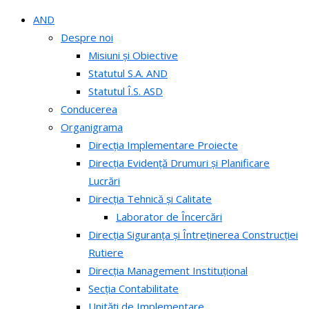
AND
Despre noi
Misiuni și Obiective
Statutul S.A. AND
Statutul Î.S. ASD
Conducerea
Organigrama
Direcția Implementare Proiecte
Direcția Evidență Drumuri și Planificare
Lucrări
Direcția Tehnică și Calitate
Laborator de Încercări
Direcția Siguranța și Întreținerea Construcției
Rutiere
Direcția Management Instituțional
Secția Contabilitate
Unități de Implementare