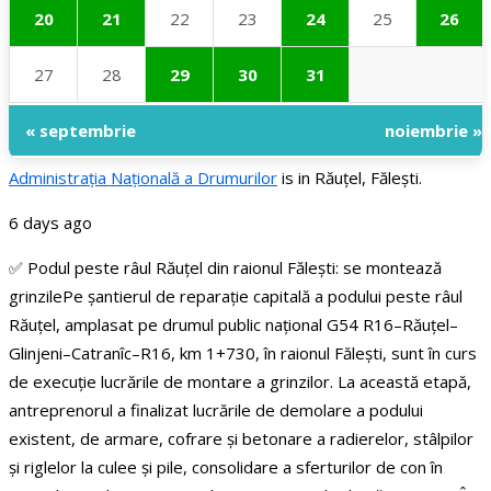
20
21
22
23
24
25
26
27
28
29
30
31
« septembrie
noiembrie »
Administraţia Națională a Drumurilor
is in Răuțel, Fălești.
6 days ago
✅ Podul peste râul Răuțel din raionul Fălești: se montează
grinzile
Pe șantierul de reparație capitală a podului peste râul
Răuțel, amplasat pe drumul public național G54 R16–Răuțel–
Glinjeni–Catranîc–R16, km 1+730, în raionul Fălești, sunt în curs
de execuție lucrările de montare a grinzilor.
La această etapă,
antreprenorul a finalizat lucrările de demolare a podului
existent, de armare, cofrare și betonare a radierelor, stâlpilor
și riglelor la culee și pile, consolidare a sferturilor de con în