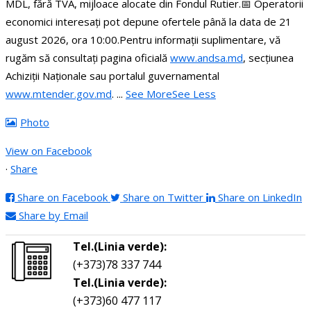
MDL, fără TVA, mijloace alocate din Fondul Rutier.
📅 Operatorii
economici interesați pot depune ofertele până la data de 21
august 2026, ora 10:00.
Pentru informații suplimentare, vă
rugăm să consultați pagina oficială
www.andsa.md
, secțiunea
Achiziții Naționale sau portalul guvernamental
www.mtender.gov.md
.
...
See More
See Less
Photo
View on Facebook
·
Share
Share on Facebook
Share on Twitter
Share on LinkedIn
Share by Email
Tel.(Linia verde):
(+373)78 337 744
Tel.(Linia verde):
(+373)60 477 117