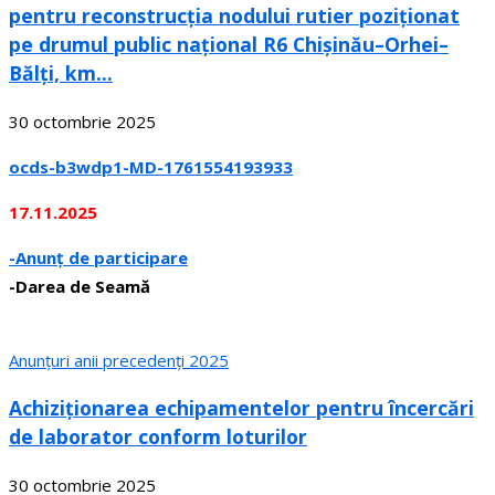
pentru reconstrucția nodului rutier poziționat
pe drumul public național R6 Chișinău–Orhei–
Bălți, km...
30 octombrie 2025
ocds-b3wdp1-MD-1761554193933
17.11.2025
-Anunț de participare
-Darea de Seamă
Anunțuri anii precedenți 2025
Achiziționarea echipamentelor pentru încercări
de laborator conform loturilor
30 octombrie 2025