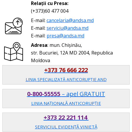
Relații cu Presa:
(+373)60 477 004
E-mail:
cancelaria@andsa.md
E-mail:
serviciu@andsa.md
E-mail:
presa@andsa.md
Adresa
: mun. Chișinău,
str. Bucuriei, 12A MD 2004, Republica
Moldova
+373 76 666 222
LINIA SPECIALIZATĂ ANTICORUPŢIE AND
0-800-55555
– apel GRATUIT
LINIA NAȚIONALĂ ANTICORUPȚIE
+373 22 221 114
SERVICIUL EVIDENȚĂ VINIETĂ