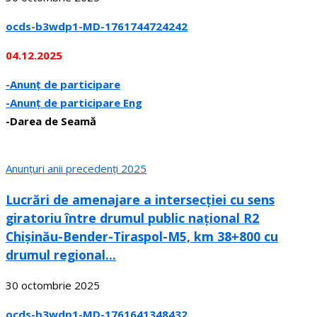
ocds-b3wdp1-MD-1761744724242
04.12.2025
-Anunț de participare
-Anunț de participare Eng
-Darea de Seamă
Anunțuri anii precedenți 2025
Lucrări de amenajare a intersecției cu sens
giratoriu între drumul public național R2
Chișinău-Bender-Tiraspol-M5, km 38+800 cu
drumul regional...
30 octombrie 2025
ocds-b3wdp1-MD-1761641348432