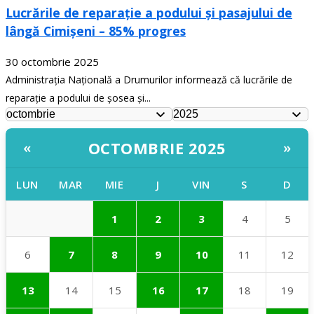
Lucrările de reparație a podului și pasajului de
lângă Cimișeni – 85% progres
30 octombrie 2025
Administrația Națională a Drumurilor informează că lucrările de
reparație a podului de șosea și...
OCTOMBRIE 2025
«
»
LUN
MAR
MIE
J
VIN
S
D
1
2
3
4
5
6
7
8
9
10
11
12
13
14
15
16
17
18
19