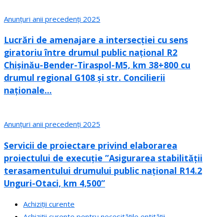
Anunțuri anii precedenți 2025
Lucrări de amenajare a intersecției cu sens
giratoriu între drumul public național R2
Chișinău-Bender-Tiraspol-M5, km 38+800 cu
drumul regional G108 și str. Concilierii
naționale...
Anunțuri anii precedenți 2025
Servicii de proiectare privind elaborarea
proiectului de execuție ”Asigurarea stabilității
terasamentului drumului public național R14.2
Unguri-Otaci, km 4,500”
Achiziții curente
Achiziții curente pentru necesitățile entității