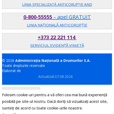
LINIA SPECIALIZATĂ ANTICORUPŢIE AND
0-800-55555
– apel GRATUIT
LINIA NAȚIONALĂ ANTICORUPȚIE
+373 22 221 114
SERVICIUL EVIDENȚĂ VINIETĂ
© 2026
Administrația Națională a Drumurilor S.A.
Toate drepturile rezervate
Elaborat de
Brand.md
Actualizat:07.08.2026
Folosim cookie-uri pentru a vă oferi cea mai bună experiență
posibilă pe site-ul nostru. Dacă doriți să vizualizați acest site,
sunteți de acord cu toate cookie-urile noastre.