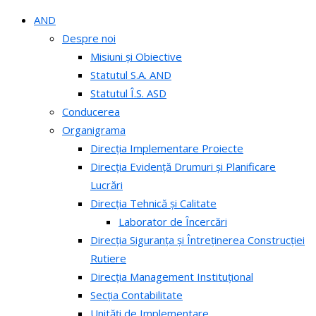
AND
Despre noi
Misiuni și Obiective
Statutul S.A. AND
Statutul Î.S. ASD
Conducerea
Organigrama
Direcția Implementare Proiecte
Direcția Evidență Drumuri și Planificare
Lucrări
Direcția Tehnică și Calitate
Laborator de Încercări
Direcția Siguranța și Întreținerea Construcției
Rutiere
Direcția Management Instituțional
Secția Contabilitate
Unități de Implementare