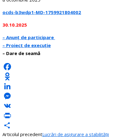
ocds-b3wdp1-MD-1759921804002
30.10.2025
– Anunț de participare
– Proiect de execuție
– Dare de seamă
Facebook
Odnoklassniki
LinkedIn
Messenger
VK
PrintFriendly
Articolul precedent
Lucrări de asigurare a stabilității
Partajează