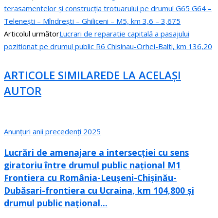
terasamentelor și construcția trotuarului pe drumul G65 G64 –
Telenești – Mîndrești – Ghiliceni – M5, km 3,6 – 3,675
Articolul următor
Lucrari de reparatie capitală a pasajului
pozitionat pe drumul public R6 Chisinau-Orhei-Balti, km 136,20
ARTICOLE SIMILARE
DE LA ACELAȘI
AUTOR
Anunțuri anii precedenți 2025
Lucrări de amenajare a intersecției cu sens
giratoriu între drumul public național M1
Frontiera cu România-Leușeni-Chișinău-
Dubăsari-frontiera cu Ucraina, km 104,800 și
drumul public național...