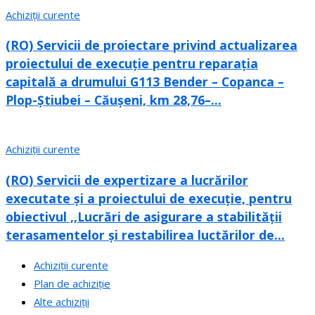
Achiziții curente
(RO) Servicii de proiectare privind actualizarea
proiectului de execuție pentru reparația
capitală a drumului G113 Bender – Copanca –
Plop-Știubei – Căușeni, km 28,76–...
Achiziții curente
(RO) Servicii de expertizare a lucrărilor
executate și a proiectului de execuție, pentru
obiectivul ,,Lucrări de asigurare a stabilității
terasamentelor și restabilirea luctărilor de...
Achiziții curente
Plan de achiziție
Alte achiziții