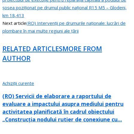
șosea poziționat pe drumul public național R15 M5 – Glodeni,
km 18,413
Next article
(RO) Intervenții pe drumurile naționale: lucrări de
plombare în mai multe regiuni ale țării
RELATED ARTICLES
MORE FROM
AUTHOR
Achiziții curente
(RO) Servicii de elaborare a raportului de
evaluare a impactului asupra mediului pentru
activitatea planificată în cadrul obiectului
„Construcția nodului rutier de conexiune cu...