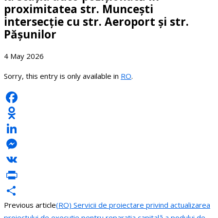
proximitatea str. Muncești
intersecție cu str. Aeroport și str.
Pășunilor
4 May 2026
Sorry, this entry is only available in
RO
.
Facebook
Odnoklassniki
LinkedIn
Messenger
VK
PrintFriendly
Previous article
(RO) Servicii de proiectare privind actualizarea
Share
proiectului de execuție pentru reparația capitală a podului de