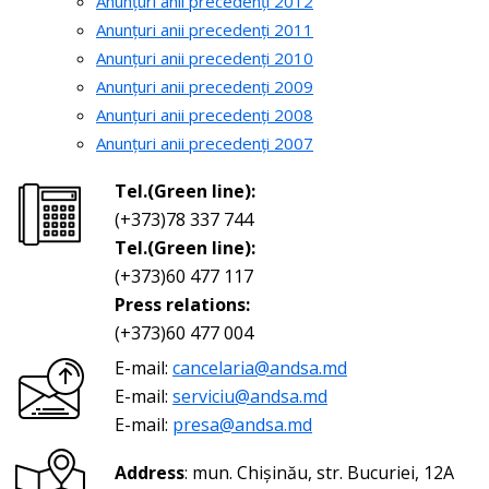
Anunțuri anii precedenți 2012
Anunțuri anii precedenți 2011
Anunțuri anii precedenți 2010
Anunțuri anii precedenți 2009
Anunțuri anii precedenți 2008
Anunțuri anii precedenți 2007
Tel.(Green line):
(+373)78 337 744
Tel.(Green line):
(+373)60 477 117
Press relations:
(+373)60 477 004
E-mail:
cancelaria@andsa.md
E-mail:
serviciu@andsa.md
E-mail:
presa@andsa.md
Address
: mun. Chișinău, str. Bucuriei, 12A