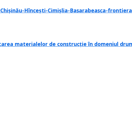
 Chișinău-Hîncești-Cimișlia-Basarabeasca-frontiera 
tarea materialelor de construcție în domeniul dru