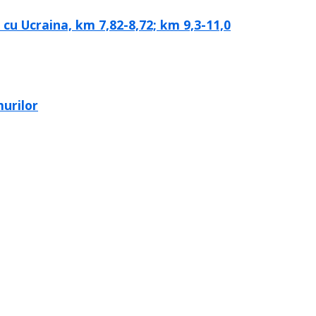
cu Ucraina, km 7,82-8,72; km 9,3-11,0
murilor