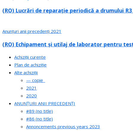
(RO) Lucrări de reparație periodică a drumului R3
Anunțuri anii precedenți 2021
(RO) Echipament și utilaj de laborator pentru tes
Achiziții curente
Plan de achiziție
Alte achiziții
— copie_
2021
2020
ANUNȚURI ANII PRECEDENȚI
#89 (no title)
#86 (no title)
Annoncements previous years 2023