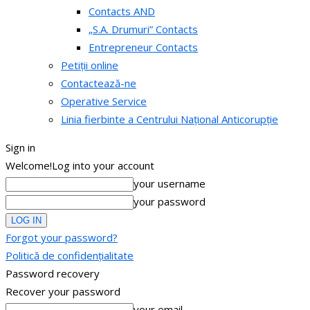
Contacts AND
„S.A. Drumuri” Contacts
Entrepreneur Contacts
Petiții online
Contactează-ne
Operative Service
Linia fierbinte a Centrului Național Anticorupție
Sign in
Welcome!
Log into your account
your username
your password
Forgot your password?
Politică de confidențialitate
Password recovery
Recover your password
your email