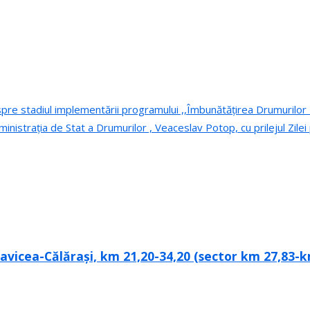
re stadiul implementării programului ,,Îmbunătățirea Drumurilor 
ministrația de Stat a Drumurilor , Veaceslav Potop, cu prilejul Zilei
avicea-Călărași, km 21,20-34,20 (sector km 27,83-k