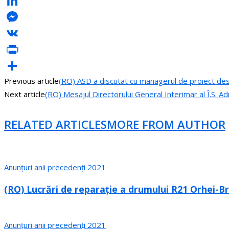
Odnoklassniki
LinkedIn
Messenger
VK
PrintFriendly
Previous article
(RO) ASD a discutat cu managerul de proiect desp
Share
Next article
(RO) Mesajul Directorului General Interimar al Î.S. Ad
RELATED ARTICLES
MORE FROM AUTHOR
Anunțuri anii precedenți 2021
(RO) Lucrări de reparație a drumului R21 Orhei-Br
Anunțuri anii precedenți 2021