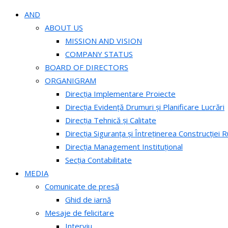
AND
ABOUT US
MISSION AND VISION
COMPANY STATUS
BOARD OF DIRECTORS
ORGANIGRAM
Direcția Implementare Proiecte
Direcția Evidență Drumuri și Planificare Lucrări
Direcția Tehnică și Calitate
Direcția Siguranța și Întreținerea Construcției R
Direcția Management Instituțional
Secția Contabilitate
MEDIA
Comunicate de presă
Ghid de iarnă
Mesaje de felicitare
Interviu