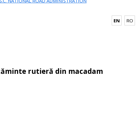
.S.C. NATIONAL ROAD ADMINISTRATION
EN
RO
răcăminte rutieră din macadam