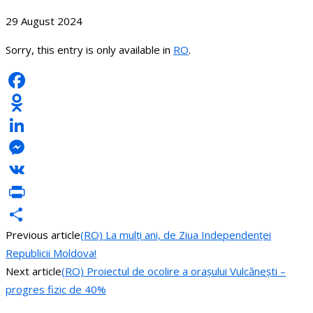
29 August 2024
Sorry, this entry is only available in
RO
.
Facebook
Odnoklassniki
LinkedIn
Messenger
VK
PrintFriendly
Previous article
(RO) La mulți ani, de Ziua Independenței
Share
Republicii Moldova!
Next article
(RO) Proiectul de ocolire a orașului Vulcănești –
progres fizic de 40%