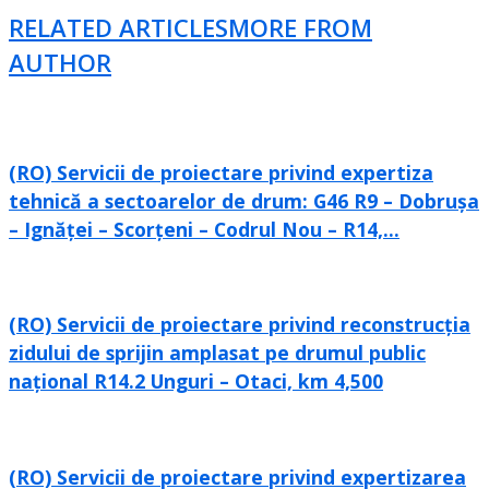
RELATED ARTICLES
MORE FROM
AUTHOR
(RO) Servicii de proiectare privind expertiza
tehnică a sectoarelor de drum: G46 R9 – Dobrușa
– Ignăței – Scorțeni – Codrul Nou – R14,...
(RO) Servicii de proiectare privind reconstrucția
zidului de sprijin amplasat pe drumul public
național R14.2 Unguri – Otaci, km 4,500
(RO) Servicii de proiectare privind expertizarea