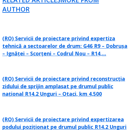
AUTHOR
(RO) Servicii de proiectare privind expertiza
tehnică a sectoarelor de drum: G46 R9 – Dobrușa
– Ignăței – Scorțeni – Codrul Nou – R14,...
(RO) Servicii de proiectare privind reconstrucția
zidului de sprijin amplasat pe drumul public
național R14.2 Unguri – Otaci, km 4,500
(RO) Servicii de proiectare privind expertizarea
podului poziționat pe drumul public R14.2 Unguri