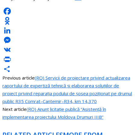
Facebook
Odnoklassniki
LinkedIn
Messenger
VK
PrintFriendly
Previous article
(RO) Servicii de proiectare privind actualizarea
Share
raportului de expertiză tehnică și elaborarea soluțiilor de
proiect privind reparația podului de șosea poziționat pe drumul
public R35 Comrat–Cantemir–R34, km 14,370
Next article
(RO) Anunț licitație publică “Asistență în
implementarea proiectului Moldova Drumuri IIIB”
RELATED ARTICLES
MORE FROM