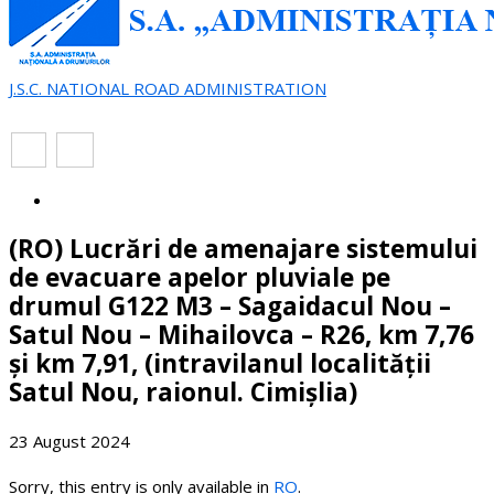
J.S.C. NATIONAL ROAD ADMINISTRATION
EN
RO
(RO) Lucrări de amenajare sistemului
de evacuare apelor pluviale pe
drumul G122 M3 – Sagaidacul Nou –
Satul Nou – Mihailovca – R26, km 7,76
și km 7,91, (intravilanul localității
Satul Nou, raionul. Cimișlia)
23 August 2024
Sorry, this entry is only available in
RO
.