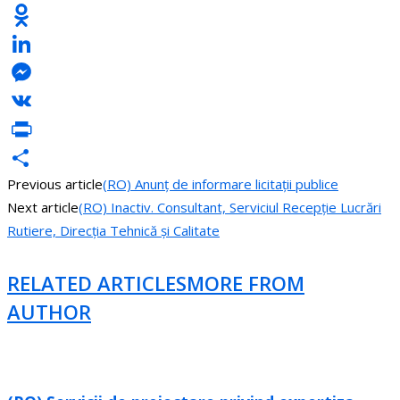
Facebook
Odnoklassniki
LinkedIn
Messenger
VK
PrintFriendly
Previous article
(RO) Anunț de informare licitații publice
Share
Next article
(RO) Inactiv. Consultant, Serviciul Recepție Lucrări
Rutiere, Direcția Tehnică și Calitate
RELATED ARTICLES
MORE FROM
AUTHOR