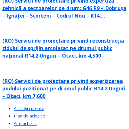
(RO) Servicii de proiectare privind expertiza
tehnică a sectoarelor de drum: G46 R9 – Dobrușa
– Ignăței – Scorțeni – Codrul Nou – R14,...
(RO) Servicii de proiectare privind reconstrucția
zidului de sprijin amplasat pe drumul public
național R14.2 Unguri – Otaci, km 4,500
(RO) Servicii de proiectare privind expertizarea
podului poziționat pe drumul public R14.2 Unguri
– Otaci, km 7,600
Achiziții curente
Plan de achiziție
Alte achiziții