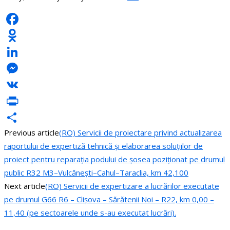
Facebook
Odnoklassniki
LinkedIn
Messenger
VK
PrintFriendly
Previous article
(RO) Servicii de proiectare privind actualizarea
Share
raportului de expertiză tehnică și elaborarea soluțiilor de
proiect pentru reparația podului de șosea poziționat pe drumul
public R32 M3–Vulcănești–Cahul–Taraclia, km 42,100
Next article
(RO) Servicii de expertizare a lucrărilor executate
pe drumul G66 R6 – Clișova – Sărătenii Noi – R22, km 0,00 –
11,40 (pe sectoarele unde s-au executat lucrări).