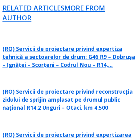
RELATED ARTICLES
MORE FROM
AUTHOR
(RO) Servicii de proiectare privind expertiza
tehnică a sectoarelor de drum: G46 R9 – Dobrușa
– Ignăței – Scorțeni – Codrul Nou – R14,...
(RO) Servicii de proiectare privind reconstrucția
zidului de sprijin amplasat pe drumul public
național R14.2 Unguri – Otaci, km 4,500
(RO) Servicii de proiectare privind expertizarea