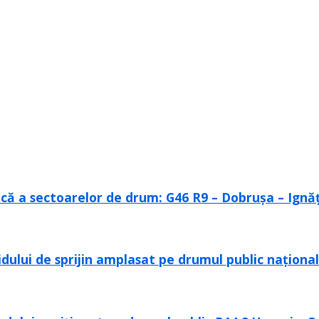
ică a sectoarelor de drum: G46 R9 – Dobrușa – Ignățe
zidului de sprijin amplasat pe drumul public naționa