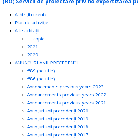
(RO) Servicii de proiectare privind expertizarea p
Achiziții curente
Plan de achiziție
Alte achiziții
— copie_
2021
2020
ANUNȚURI ANII PRECEDENȚI
#89 (no title)
#86 (no title)
Annoncements previous years 2023
Announcements previous years 2022
Announcements previous years 2021
Anunțuri anii precedenți 2020
Anunțuri anii precedenți 2019
Anunțuri anii precedenți 2018
Anunțuri anii precedenți 2017