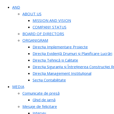
AND
ABOUT US
MISSION AND VISION
COMPANY STATUS
BOARD OF DIRECTORS
ORGANIGRAM
Direcția Implementare Proiecte
Direcția Evidență Drumuri și Planificare Lucrări
Direcția Tehnică și Calitate
Direcția Siguranța și Întreținerea Construcției R
Direcția Management Instituțional
Secția Contabilitate
MEDIA
Comunicate de presă
Ghid de iarnă
Mesaje de felicitare
Interviu