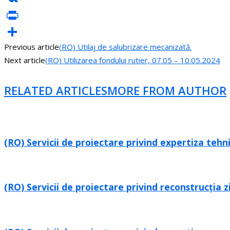
VK
PrintFriendly
Previous article
(RO) Utilaj de salubrizare mecanizată.
Share
Next article
(RO) Utilizarea fondului rutier, 07.05 – 10.05.2024
RELATED ARTICLES
MORE FROM AUTHOR
(RO) Servicii de proiectare privind expertiza tehn
(RO) Servicii de proiectare privind reconstrucția 