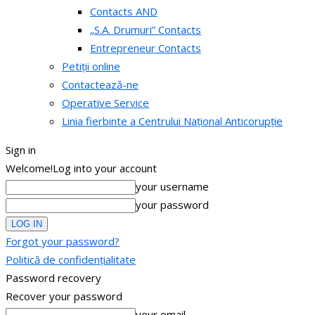
Contacts AND
„S.A. Drumuri” Contacts
Entrepreneur Contacts
Petiții online
Contactează-ne
Operative Service
Linia fierbinte a Centrului Național Anticorupție
Sign in
Welcome!
Log into your account
your username
your password
Forgot your password?
Politică de confidențialitate
Password recovery
Recover your password
your email