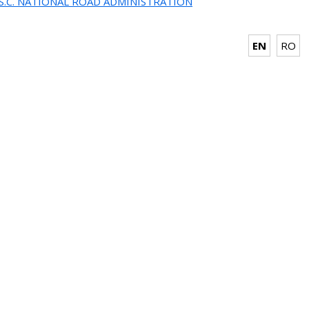
.S.C. NATIONAL ROAD ADMINISTRATION
EN
RO