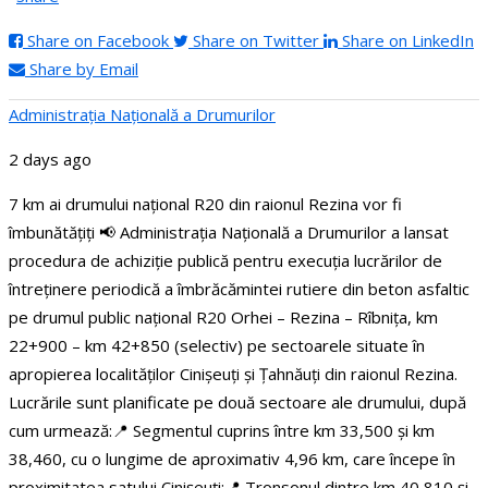
Share on Facebook
Share on Twitter
Share on LinkedIn
Share by Email
Administraţia Națională a Drumurilor
2 days ago
7 km ai drumului național R20 din raionul Rezina vor fi
îmbunătățiți
📢 Administrația Națională a Drumurilor a lansat
procedura de achiziție publică pentru execuția lucrărilor de
întreținere periodică a îmbrăcămintei rutiere din beton asfaltic
pe drumul public național R20 Orhei – Rezina – Rîbnița, km
22+900 – km 42+850 (selectiv) pe sectoarele situate în
apropierea localităților Cinișeuți și Țahnăuți din raionul Rezina.
Lucrările sunt planificate pe două sectoare ale drumului, după
cum urmează:
📍 Segmentul cuprins între km 33,500 și km
38,460, cu o lungime de aproximativ 4,96 km, care începe în
proximitatea satului Cinișeuți;
📍 Tronsonul dintre km 40,810 și