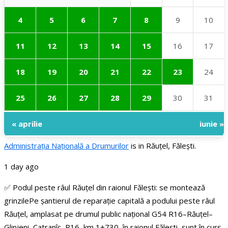
4
5
6
7
8
9
10
11
12
13
14
15
16
17
18
19
20
21
22
23
24
25
26
27
28
29
30
31
« aprilie
iunie »
Administraţia Națională a Drumurilor
is in Răuțel, Fălești.
1 day ago
✅ Podul peste râul Răuțel din raionul Fălești: se montează
grinzile
Pe șantierul de reparație capitală a podului peste râul
Răuțel, amplasat pe drumul public național G54 R16–Răuțel–
Glinjeni–Catranîc–R16, km 1+730, în raionul Fălești, sunt în curs