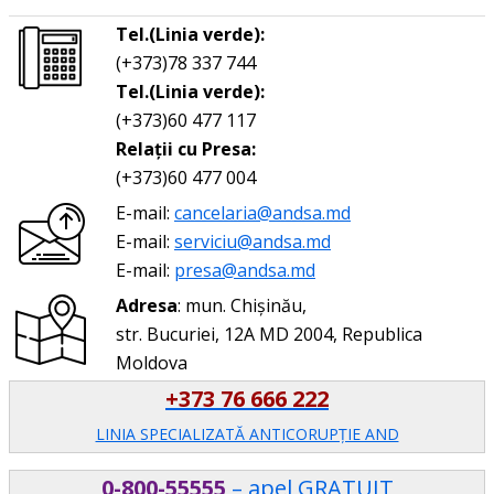
Tel.(Linia verde):
(+373)78 337 744
Tel.(Linia verde):
(+373)60 477 117
Relații cu Presa:
(+373)60 477 004
E-mail:
cancelaria@andsa.md
E-mail:
serviciu@andsa.md
E-mail:
presa@andsa.md
Adresa
: mun. Chișinău,
str. Bucuriei, 12A MD 2004, Republica
Moldova
+373 76 666 222
LINIA SPECIALIZATĂ ANTICORUPŢIE AND
0-800-55555
– apel GRATUIT