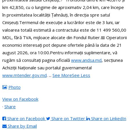
km 42,850, cu o lungime de aproximativ 2,04 km, care începe
în proximitatea localității Țahnăuți, în direcția spre satul
Cinișeuți.
Termenul de execuție a lucrărilor este de 3 luni, iar
valoarea totală estimată a contractului este de 11 499 560,00
MDL, fără TVA, mijloace alocate din Fondul Rutier.
📅 Operatorii
economici interesați pot depune ofertele până la data de 21
august 2026, ora 10:00.
Pentru informații suplimentare, vă
rugăm să consultați pagina oficială
www.andsa.md
, secțiunea
Achiziții Naționale sau portalul guvernamental
www.mtender.gov.md
.
...
See More
See Less
Photo
View on Facebook
·
Share
Share on Facebook
Share on Twitter
Share on LinkedIn
Share by Email