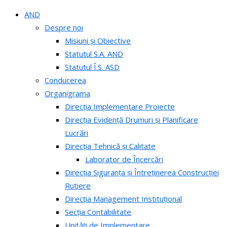
AND
Despre noi
Misiuni și Obiective
Statutul S.A. AND
Statutul Î.S. ASD
Conducerea
Organigrama
Direcția Implementare Proiecte
Direcția Evidență Drumuri și Planificare
Lucrări
Direcția Tehnică și Calitate
Laborator de Încercări
Direcția Siguranța și Întreținerea Construcției
Rutiere
Direcția Management Instituțional
Secția Contabilitate
Unități de Implementare