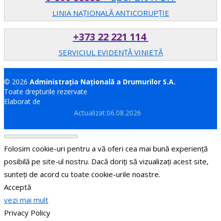
LINIA NAȚIONALĂ ANTICORUPȚIE
+373 22 221 114
SERVICIUL EVIDENȚĂ VINIETĂ
© 2026
Administrația Națională a Drumurilor S.A.
Toate drepturile rezervate
Elaborat de
Brand.md
Actualizat:06.08.2026
Folosim cookie-uri pentru a vă oferi cea mai bună experiență
posibilă pe site-ul nostru. Dacă doriți să vizualizați acest site,
sunteți de acord cu toate cookie-urile noastre.
Acceptă
vezi mai mult
Privacy Policy