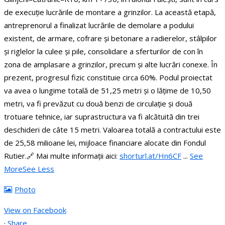
de execuție lucrările de montare a grinzilor.
La această etapă,
antreprenorul a finalizat lucrările de demolare a podului
existent, de armare, cofrare și betonare a radierelor, stâlpilor
și riglelor la culee și pile, consolidare a sferturilor de con în
zona de amplasare a grinzilor, precum și alte lucrări conexe. În
prezent, progresul fizic constituie circa 60%.
Podul proiectat
va avea o lungime totală de 51,25 metri și o lățime de 10,50
metri, va fi prevăzut cu două benzi de circulație și două
trotuare tehnice, iar suprastructura va fi alcătuită din trei
deschideri de câte 15 metri.
Valoarea totală a contractului este
de 25,58 milioane lei, mijloace financiare alocate din Fondul
Rutier.
🔗 Mai multe informații aici:
shorturl.at/Hn6CF
...
See
More
See Less
Photo
View on Facebook
·
Share