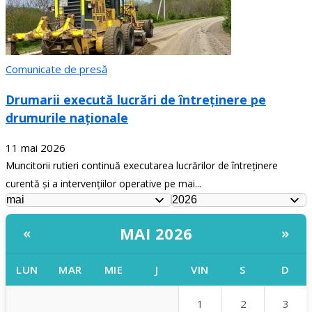
Comunicate de presă
Drumarii execută lucrări de întreținere pe
drumurile naționale
11 mai 2026
Muncitorii rutieri continuă executarea lucrărilor de întreținere
curentă și a intervențiilor operative pe mai...
MAI 2026
«
»
LUN
MAR
MIE
J
VIN
S
D
1
2
3