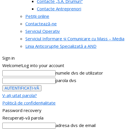
Contacte „S.A. Drumuri”
Contacte Antreprenori
Petiții online
Contactează-ne
Serviciul Operativ
Serviciul Informare și Comunicare cu Mass – Media
Linia Anticorupție Specializată a AND
Sign in
Welcome!
Log into your account
numele dvs de utilizator
parola dvs
V-ați uitat parola?
Politică de confidențialitate
Password recovery
Recuperați-vă parola
adresa dvs de email