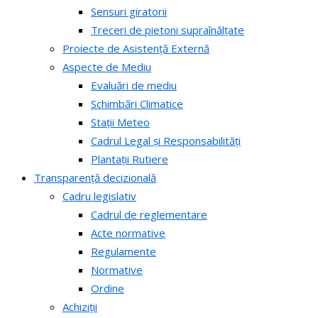
Sensuri giratorii
Treceri de pietoni supraînălțate
Proiecte de Asistență Externă
Aspecte de Mediu
Evaluări de mediu
Schimbări Climatice
Stații Meteo
Cadrul Legal și Responsabilități
Plantații Rutiere
Transparență decizională
Cadru legislativ
Cadrul de reglementare
Acte normative
Regulamente
Normative
Ordine
Achiziții