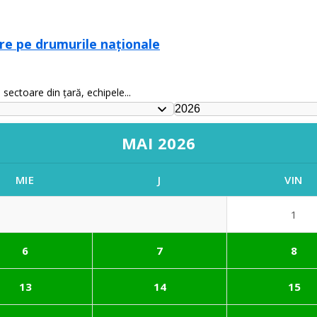
nere pe drumurile naționale
sectoare din țară, echipele...
MAI 2026
MIE
J
VIN
1
6
7
8
13
14
15