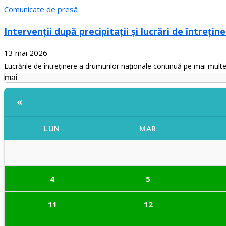
Comunicate de presă
Intervenții după precipitații și lucrări de întreți
13 mai 2026
Lucrările de întreținere a drumurilor naționale continuă pe mai multe 
«
LUN
MAR
4
5
11
12