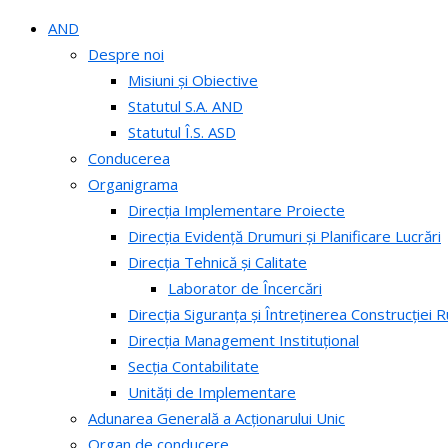
AND
Despre noi
Misiuni și Obiective
Statutul S.A. AND
Statutul Î.S. ASD
Conducerea
Organigrama
Direcția Implementare Proiecte
Direcția Evidență Drumuri și Planificare Lucrări
Direcția Tehnică și Calitate
Laborator de Încercări
Direcția Siguranța și Întreținerea Construcției R
Direcția Management Instituțional
Secția Contabilitate
Unități de Implementare
Adunarea Generală a Acționarului Unic
Organ de conducere