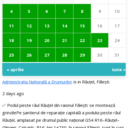
4
5
6
7
8
9
10
11
12
13
14
15
16
17
18
19
20
21
22
23
24
25
26
27
28
29
30
31
« aprilie
iunie »
Administraţia Națională a Drumurilor
is in Răuțel, Fălești.
2 days ago
✅ Podul peste râul Răuțel din raionul Fălești: se montează
grinzile
Pe șantierul de reparație capitală a podului peste râul
Răuțel, amplasat pe drumul public național G54 R16–Răuțel–
Glinjeni–Catranîc–R16, km 1+730, în raionul Fălești, sunt în curs