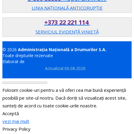
LINIA NAȚIONALĂ ANTICORUPȚIE
+373 22 221 114
SERVICIUL EVIDENȚĂ VINIETĂ
© 2026
Administrația Națională a Drumurilor S.A.
Toate drepturile rezervate
Elaborat de
Brand.md
Actualizat:06.08.2026
Folosim cookie-uri pentru a vă oferi cea mai bună experiență
posibilă pe site-ul nostru. Dacă doriți să vizualizați acest site,
sunteți de acord cu toate cookie-urile noastre.
Acceptă
vezi mai mult
Privacy Policy