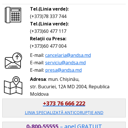
Tel.(Linia verde):
(+373)78 337 744
Tel.(Linia verde):
(+373)60 477 117
Relații cu Presa:
(+373)60 477 004
E-mail:
cancelaria@andsa.md
E-mail:
serviciu@andsa.md
E-mail:
presa@andsa.md
Adresa
: mun. Chișinău,
str. Bucuriei, 12A MD 2004, Republica
Moldova
+373 76 666 222
LINIA SPECIALIZATĂ ANTICORUPŢIE AND
0-800-55555
– apel GRATUIT