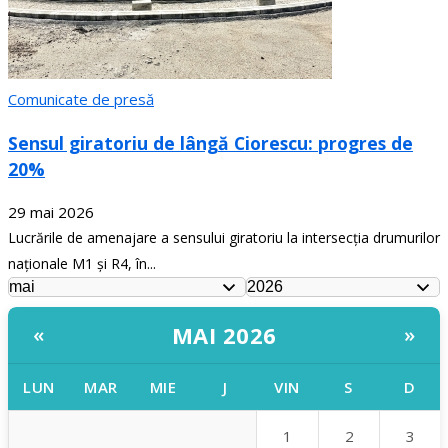
Comunicate de presă
Sensul giratoriu de lângă Ciorescu: progres de
20%
29 mai 2026
Lucrările de amenajare a sensului giratoriu la intersecția drumurilor
naționale M1 și R4, în...
MAI 2026
«
»
LUN
MAR
MIE
J
VIN
S
D
1
2
3