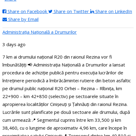
Share on Facebook
Share on Twitter
Share on LinkedIn
Share by Email
Administraţia Națională a Drumurilor
3 days ago
7 km ai drumului național R20 din raionul Rezina vor fi
îmbunătățiți
📢 Administrația Națională a Drumurilor a lansat
procedura de achiziție publică pentru execuția lucrărilor de
întreținere periodică a îmbrăcămintei rutiere din beton asfaltic
pe drumul public național R20 Orhei – Rezina – Rîbnița, km
22+900 – km 42+850 (selectiv) pe sectoarele situate în
apropierea localităților Cinișeuți și Țahnăuți din raionul Rezina.
Lucrările sunt planificate pe două sectoare ale drumului, după
cum urmează:
📍 Segmentul cuprins între km 33,500 și km
38,460, cu o lungime de aproximativ 4,96 km, care începe în
proximitatea satului Cinișeuți;
📍 Tronsonul dintre km 40,810 și