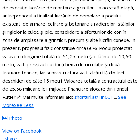
de execuție lucrările de montare a grinzilor.
La această etapă,
antreprenorul a finalizat lucrările de demolare a podului
existent, de armare, cofrare și betonare a radierelor, stâlpilor
și riglelor la culee și pile, consolidare a sferturilor de con în
zona de amplasare a grinzilor, precum și alte lucrări conexe. În
prezent, progresul fizic constituie circa 60%.
Podul proiectat
va avea o lungime totală de 51,25 metri și o lățime de 10,50
metri, va fi prevăzut cu două benzi de circulație și două
trotuare tehnice, iar suprastructura va fi alcătuită din trei
deschideri de câte 15 metri.
Valoarea totală a contractului este
de 25,58 milioane lei, mijloace financiare alocate din Fondul
Rutier.
🔗 Mai multe informații aici:
shorturl.at/Hn6CF
...
See
More
See Less
Photo
View on Facebook
·
Share