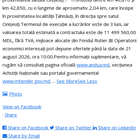
km 42,850, cu o lungime de aproximativ 2,04 km, care începe
în proximitatea localității Țahnăuți, în direcția spre satul
Cinișeuți.
Termenul de execuție a lucrărilor este de 3 luni, iar
valoarea totală estimată a contractului este de 11 499 560,00
MDL, fără TVA, mijloace alocate din Fondul Rutier.
📅 Operatorii
economici interesați pot depune ofertele până la data de 21
august 2026, ora 10:00.
Pentru informații suplimentare, vă
rugăm să consultați pagina oficială
www.andsa.md
, secțiunea
Achiziții Naționale sau portalul guvernamental
www.mtender.gov.md
.
...
See More
See Less
Photo
View on Facebook
·
Share
Share on Facebook
Share on Twitter
Share on LinkedIn
Share by Email