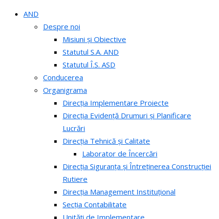
AND
Despre noi
Misiuni și Obiective
Statutul S.A. AND
Statutul Î.S. ASD
Conducerea
Organigrama
Direcția Implementare Proiecte
Direcția Evidență Drumuri și Planificare
Lucrări
Direcția Tehnică și Calitate
Laborator de Încercări
Direcția Siguranța și Întreținerea Construcției
Rutiere
Direcția Management Instituțional
Secția Contabilitate
Unități de Implementare