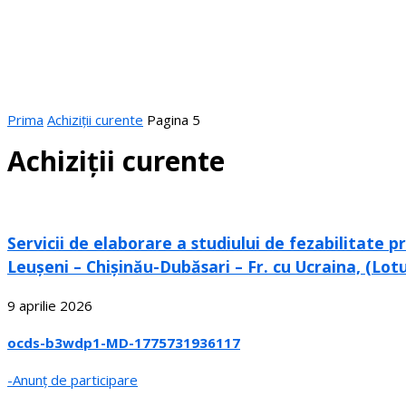
Prima
Achiziții curente
Pagina 5
Achiziții curente
Servicii de elaborare a studiului de fezabilitate
Leușeni – Chișinău-Dubăsari – Fr. cu Ucraina, (Lotu
9 aprilie 2026
ocds-b3wdp1-MD-1775731936117
-Anunț de participare