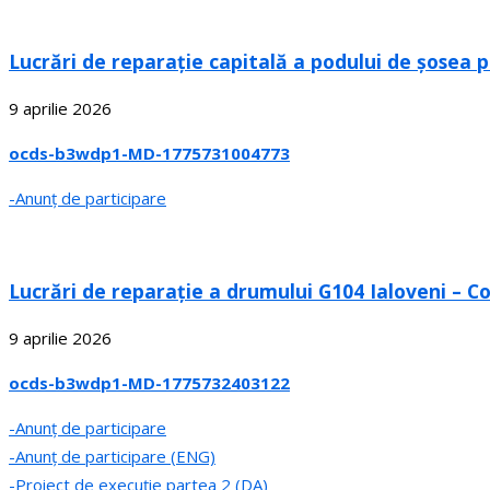
Lucrări de reparație capitală a podului de șosea 
9 aprilie 2026
ocds-b3wdp1-MD-1775731004773
-Anunț de participare
Lucrări de reparație a drumului G104 Ialoveni – Cos
9 aprilie 2026
ocds-b3wdp1-MD-1775732403122
-Anunț de participare
-Anunț de participare (ENG)
-Proiect de execuție partea 2 (DA)