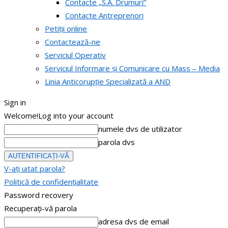
Contacte „S.A. Drumuri”
Contacte Antreprenori
Petiții online
Contactează-ne
Serviciul Operativ
Serviciul Informare și Comunicare cu Mass – Media
Linia Anticorupție Specializată a AND
Sign in
Welcome!
Log into your account
numele dvs de utilizator
parola dvs
V-ați uitat parola?
Politică de confidențialitate
Password recovery
Recuperați-vă parola
adresa dvs de email