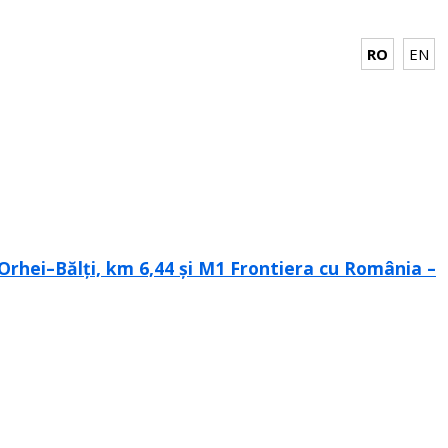
RO
EN
–Orhei–Bălți, km 6,44 și M1 Frontiera cu România –