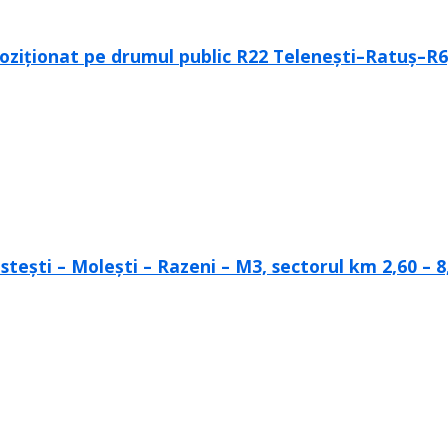
poziționat pe drumul public R22 Telenești–Ratuș–R6
tești – Molești – Razeni – M3, sectorul km 2,60 – 8,