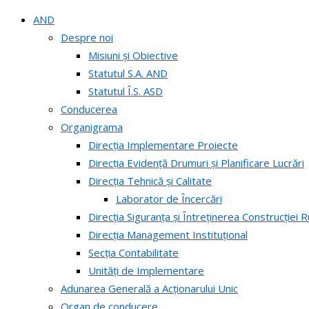
AND
Despre noi
Misiuni și Obiective
Statutul S.A. AND
Statutul Î.S. ASD
Conducerea
Organigrama
Direcția Implementare Proiecte
Direcția Evidență Drumuri și Planificare Lucrări
Direcția Tehnică și Calitate
Laborator de Încercări
Direcția Siguranța și Întreținerea Construcției R
Direcția Management Instituțional
Secția Contabilitate
Unități de Implementare
Adunarea Generală a Acționarului Unic
Organ de conducere