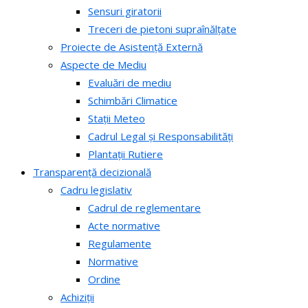
Sensuri giratorii
Treceri de pietoni supraînălțate
Proiecte de Asistență Externă
Aspecte de Mediu
Evaluări de mediu
Schimbări Climatice
Stații Meteo
Cadrul Legal și Responsabilități
Plantații Rutiere
Transparență decizională
Cadru legislativ
Cadrul de reglementare
Acte normative
Regulamente
Normative
Ordine
Achiziții