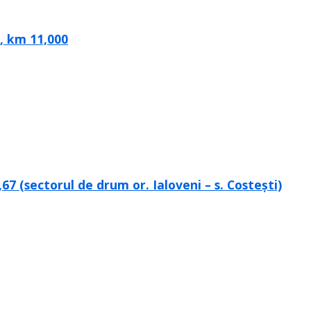
, km 11,000
67 (sectorul de drum or. Ialoveni – s. Costești)