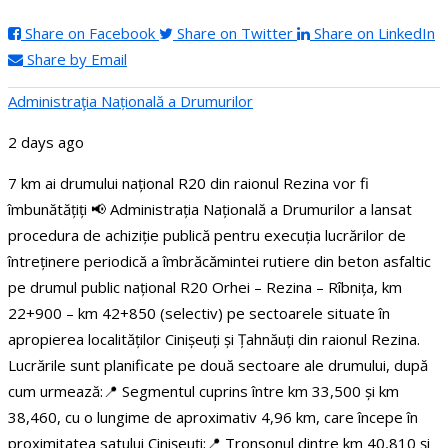
Share on Facebook
Share on Twitter
Share on LinkedIn
Share by Email
Administraţia Națională a Drumurilor
2 days ago
7 km ai drumului național R20 din raionul Rezina vor fi
îmbunătățiți
📢 Administrația Națională a Drumurilor a lansat
procedura de achiziție publică pentru execuția lucrărilor de
întreținere periodică a îmbrăcămintei rutiere din beton asfaltic
pe drumul public național R20 Orhei – Rezina – Rîbnița, km
22+900 – km 42+850 (selectiv) pe sectoarele situate în
apropierea localităților Cinișeuți și Țahnăuți din raionul Rezina.
Lucrările sunt planificate pe două sectoare ale drumului, după
cum urmează:
📍 Segmentul cuprins între km 33,500 și km
38,460, cu o lungime de aproximativ 4,96 km, care începe în
proximitatea satului Cinișeuți;
📍 Tronsonul dintre km 40,810 și