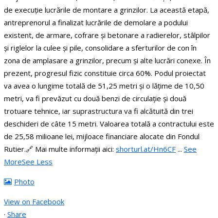
de execuție lucrările de montare a grinzilor.
La această etapă,
antreprenorul a finalizat lucrările de demolare a podului
existent, de armare, cofrare și betonare a radierelor, stâlpilor
și riglelor la culee și pile, consolidare a sferturilor de con în
zona de amplasare a grinzilor, precum și alte lucrări conexe. În
prezent, progresul fizic constituie circa 60%.
Podul proiectat
va avea o lungime totală de 51,25 metri și o lățime de 10,50
metri, va fi prevăzut cu două benzi de circulație și două
trotuare tehnice, iar suprastructura va fi alcătuită din trei
deschideri de câte 15 metri.
Valoarea totală a contractului este
de 25,58 milioane lei, mijloace financiare alocate din Fondul
Rutier.
🔗 Mai multe informații aici:
shorturl.at/Hn6CF
...
See
More
See Less
Photo
View on Facebook
·
Share