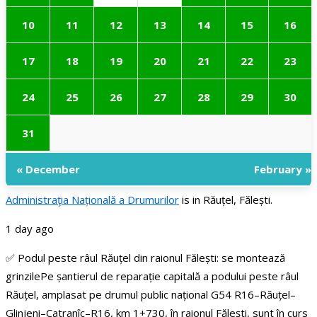
10
11
12
13
14
15
16
17
18
19
20
21
22
23
24
25
26
27
28
29
30
31
« December
February »
Administraţia Națională a Drumurilor
is in Răuțel, Fălești.
1 day ago
✅ Podul peste râul Răuțel din raionul Fălești: se montează
grinzile
Pe șantierul de reparație capitală a podului peste râul
Răuțel, amplasat pe drumul public național G54 R16–Răuțel–
Glinjeni–Catranîc–R16, km 1+730, în raionul Fălești, sunt în curs