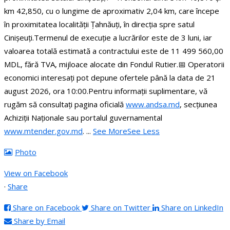
km 42,850, cu o lungime de aproximativ 2,04 km, care începe
în proximitatea localității Țahnăuți, în direcția spre satul
Cinișeuți.
Termenul de execuție a lucrărilor este de 3 luni, iar
valoarea totală estimată a contractului este de 11 499 560,00
MDL, fără TVA, mijloace alocate din Fondul Rutier.
📅 Operatorii
economici interesați pot depune ofertele până la data de 21
august 2026, ora 10:00.
Pentru informații suplimentare, vă
rugăm să consultați pagina oficială
www.andsa.md
, secțiunea
Achiziții Naționale sau portalul guvernamental
www.mtender.gov.md
.
...
See More
See Less
Photo
View on Facebook
·
Share
Share on Facebook
Share on Twitter
Share on LinkedIn
Share by Email