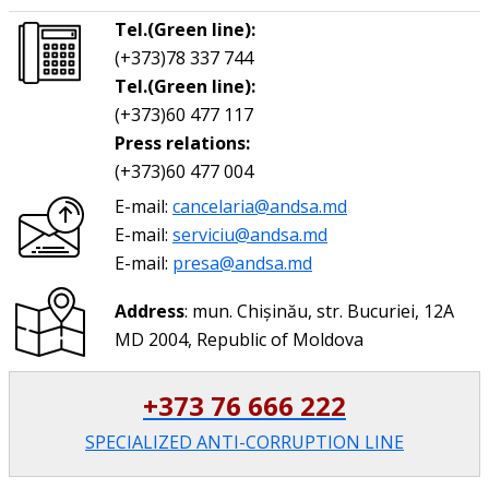
Tel.(Green line):
(+373)78 337 744
Tel.(Green line):
(+373)60 477 117
Press relations:
(+373)60 477 004
E-mail:
cancelaria@andsa.md
E-mail:
serviciu@andsa.md
E-mail:
presa@andsa.md
Address
: mun. Chișinău, str. Bucuriei, 12A
MD 2004, Republic of Moldova
+373 76 666 222
SPECIALIZED ANTI-CORRUPTION LINE