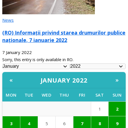
News
(RO) Informații privind starea drumurilor publice
naționale, 7 ianuarie 2022
7 January 2022
Sorry, this entry is only available in RO.
JANUARY 2022
«
»
MON
TUE
WED
THU
FRI
SAT
SUN
1
2
3
4
5
6
7
8
9