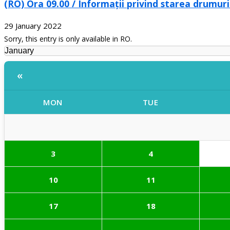
(RO) Ora 09.00 / Informații privind starea drumuri
29 January 2022
Sorry, this entry is only available in RO.
«
MON
TUE
3
4
10
11
17
18