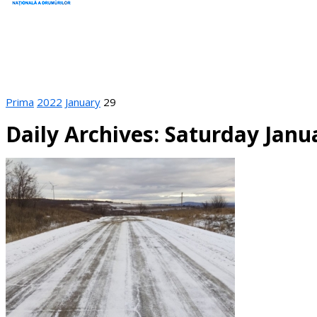
Prima
2022
January
29
Daily Archives: Saturday Janu