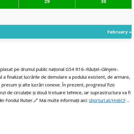
29
30
February »
amplasat pe drumul public național G54 R16–Răuțel–Glinjeni–
 a finalizat lucrările de demolare a podului existent, de armare,
r, precum și alte lucrări conexe. În prezent, progresul fizic
i de circulație și două trotuare tehnice, iar suprastructura va fi
din Fondul Rutier.
🔗 Mai multe informații aici:
shorturl.at/Hn6CF
...