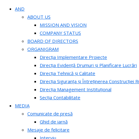
AND
ABOUT US
MISSION AND VISION
COMPANY STATUS
BOARD OF DIRECTORS
ORGANIGRAM
Direcția Implementare Proiecte
Direcția Evidență Drumuri și Planificare Lucrări
Direcția Tehnică și Calitate
Direcția Siguranța și Întreținerea Construcției R
Direcția Management Instituțional
Secția Contabilitate
MEDIA
Comunicate de presă
Ghid de iarnă
Mesaje de felicitare
Interviu