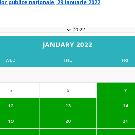
lor publice naționale, 29 ianuarie 2022
JANUARY 2022
WED
THU
FRI
5
6
7
12
13
14
19
20
21