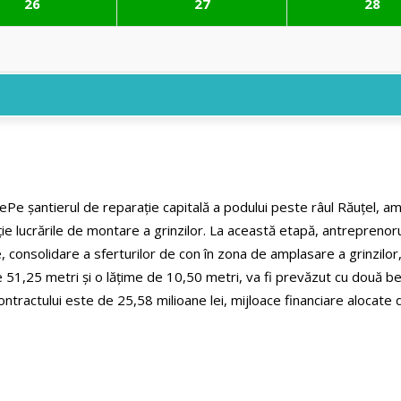
26
27
28
le
Pe șantierul de reparație capitală a podului peste râul Răuțel, 
ie lucrările de montare a grinzilor.
La această etapă, antreprenorul
pile, consolidare a sferturilor de con în zona de amplasare a grinzilo
51,25 metri și o lățime de 10,50 metri, va fi prevăzut cu două benz
ontractului este de 25,58 milioane lei, mijloace financiare alocate 