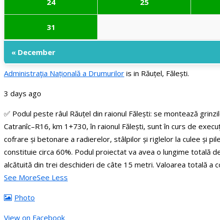
24
25
31
« December
Administraţia Națională a Drumurilor
is in Răuțel, Fălești.
3 days ago
✅ Podul peste râul Răuțel din raionul Fălești: se montează grinzi
Catranîc–R16, km 1+730, în raionul Fălești, sunt în curs de execuț
cofrare și betonare a radierelor, stâlpilor și riglelor la culee și 
constituie circa 60%.
Podul proiectat va avea o lungime totală de 
alcătuită din trei deschideri de câte 15 metri.
Valoarea totală a c
See More
See Less
Photo
View on Facebook