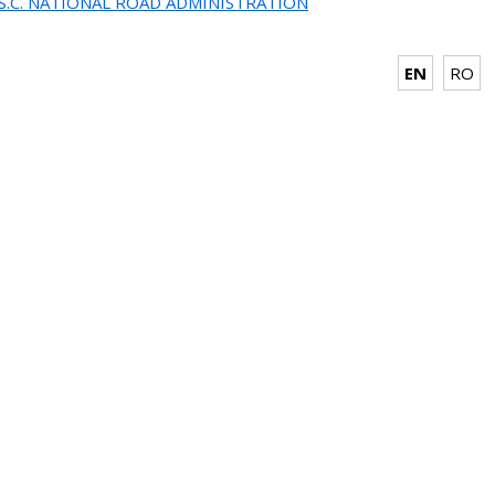
.S.C. NATIONAL ROAD ADMINISTRATION
EN
RO