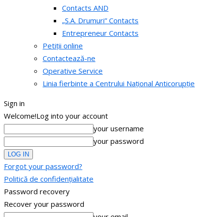
Contacts AND
„S.A. Drumuri” Contacts
Entrepreneur Contacts
Petiții online
Contactează-ne
Operative Service
Linia fierbinte a Centrului Național Anticorupție
Sign in
Welcome!
Log into your account
your username
your password
Forgot your password?
Politică de confidențialitate
Password recovery
Recover your password
your email