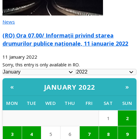
News
(RO) Ora 07.00/ Informații privind starea
drumurilor publice naționale, 11 ianuarie 2022
11 January 2022
Sorry, this entry is only available in RO.
JANUARY 2022
«
»
MON
TUE
WED
THU
FRI
SAT
SUN
1
2
3
4
5
6
7
8
9