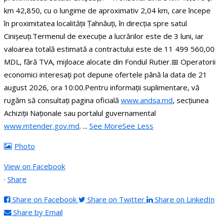
km 42,850, cu o lungime de aproximativ 2,04 km, care începe
în proximitatea localității Țahnăuți, în direcția spre satul
Cinișeuți.
Termenul de execuție a lucrărilor este de 3 luni, iar
valoarea totală estimată a contractului este de 11 499 560,00
MDL, fără TVA, mijloace alocate din Fondul Rutier.
📅 Operatorii
economici interesați pot depune ofertele până la data de 21
august 2026, ora 10:00.
Pentru informații suplimentare, vă
rugăm să consultați pagina oficială
www.andsa.md
, secțiunea
Achiziții Naționale sau portalul guvernamental
www.mtender.gov.md
.
...
See More
See Less
Photo
View on Facebook
·
Share
Share on Facebook
Share on Twitter
Share on LinkedIn
Share by Email