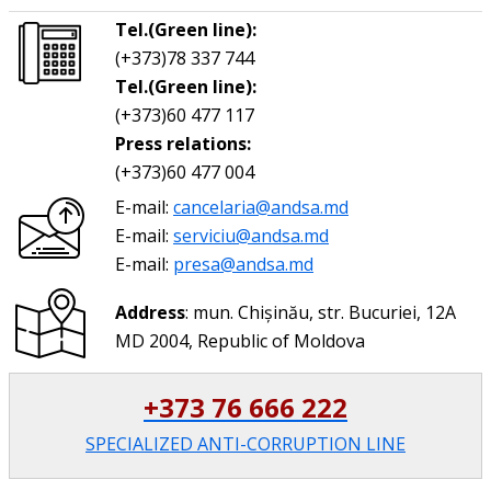
Tel.(Green line):
(+373)78 337 744
Tel.(Green line):
(+373)60 477 117
Press relations:
(+373)60 477 004
E-mail:
cancelaria@andsa.md
E-mail:
serviciu@andsa.md
E-mail:
presa@andsa.md
Address
: mun. Chișinău, str. Bucuriei, 12A
MD 2004, Republic of Moldova
+373 76 666 222
SPECIALIZED ANTI-CORRUPTION LINE