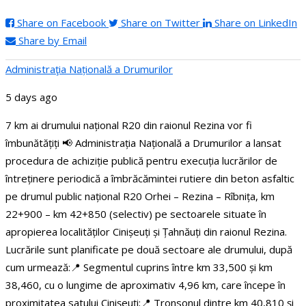
Share on Facebook
Share on Twitter
Share on LinkedIn
Share by Email
Administraţia Națională a Drumurilor
5 days ago
7 km ai drumului național R20 din raionul Rezina vor fi
îmbunătățiți
📢 Administrația Națională a Drumurilor a lansat
procedura de achiziție publică pentru execuția lucrărilor de
întreținere periodică a îmbrăcămintei rutiere din beton asfaltic
pe drumul public național R20 Orhei – Rezina – Rîbnița, km
22+900 – km 42+850 (selectiv) pe sectoarele situate în
apropierea localităților Cinișeuți și Țahnăuți din raionul Rezina.
Lucrările sunt planificate pe două sectoare ale drumului, după
cum urmează:
📍 Segmentul cuprins între km 33,500 și km
38,460, cu o lungime de aproximativ 4,96 km, care începe în
proximitatea satului Cinișeuți;
📍 Tronsonul dintre km 40,810 și