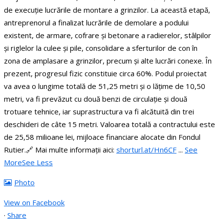
de execuție lucrările de montare a grinzilor.
La această etapă,
antreprenorul a finalizat lucrările de demolare a podului
existent, de armare, cofrare și betonare a radierelor, stâlpilor
și riglelor la culee și pile, consolidare a sferturilor de con în
zona de amplasare a grinzilor, precum și alte lucrări conexe. În
prezent, progresul fizic constituie circa 60%.
Podul proiectat
va avea o lungime totală de 51,25 metri și o lățime de 10,50
metri, va fi prevăzut cu două benzi de circulație și două
trotuare tehnice, iar suprastructura va fi alcătuită din trei
deschideri de câte 15 metri.
Valoarea totală a contractului este
de 25,58 milioane lei, mijloace financiare alocate din Fondul
Rutier.
🔗 Mai multe informații aici:
shorturl.at/Hn6CF
...
See
More
See Less
Photo
View on Facebook
·
Share