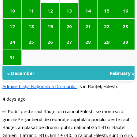
10
11
12
13
14
15
16
17
18
19
20
21
22
23
24
25
26
27
28
29
30
31
« December
February »
Administraţia Națională a Drumurilor
is in Răuțel, Fălești.
4 days ago
✅ Podul peste râul Răuțel din raionul Fălești: se montează
grinzile
Pe șantierul de reparație capitală a podului peste râul
Răuțel, amplasat pe drumul public național G54 R16–Răuțel–
Glinjeni–Catranîc–R16, km 1+730, în raionul Fălești, sunt în curs