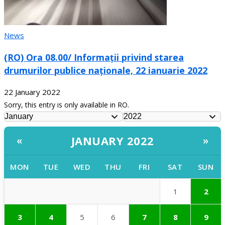
News
(RO) Ora 08.00/ Informații privind starea
drumurilor publice naționale, 22 ianuarie 2022
22 January 2022
Sorry, this entry is only available in RO.
JANUARY 2022
«
»
MON
TUE
WED
THU
FRI
SAT
SUN
1
2
3
4
5
6
7
8
9