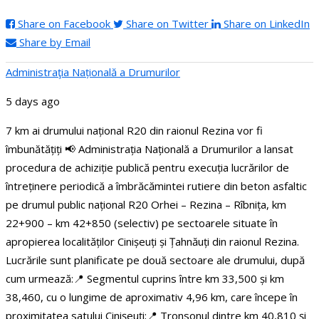
Share on Facebook
Share on Twitter
Share on LinkedIn
Share by Email
Administraţia Națională a Drumurilor
5 days ago
7 km ai drumului național R20 din raionul Rezina vor fi
îmbunătățiți
📢 Administrația Națională a Drumurilor a lansat
procedura de achiziție publică pentru execuția lucrărilor de
întreținere periodică a îmbrăcămintei rutiere din beton asfaltic
pe drumul public național R20 Orhei – Rezina – Rîbnița, km
22+900 – km 42+850 (selectiv) pe sectoarele situate în
apropierea localităților Cinișeuți și Țahnăuți din raionul Rezina.
Lucrările sunt planificate pe două sectoare ale drumului, după
cum urmează:
📍 Segmentul cuprins între km 33,500 și km
38,460, cu o lungime de aproximativ 4,96 km, care începe în
proximitatea satului Cinișeuți;
📍 Tronsonul dintre km 40,810 și