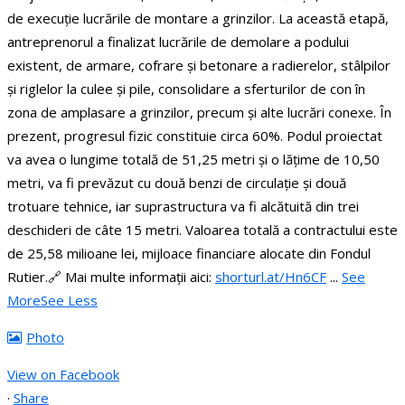
de execuție lucrările de montare a grinzilor.
La această etapă,
antreprenorul a finalizat lucrările de demolare a podului
existent, de armare, cofrare și betonare a radierelor, stâlpilor
și riglelor la culee și pile, consolidare a sferturilor de con în
zona de amplasare a grinzilor, precum și alte lucrări conexe. În
prezent, progresul fizic constituie circa 60%.
Podul proiectat
va avea o lungime totală de 51,25 metri și o lățime de 10,50
metri, va fi prevăzut cu două benzi de circulație și două
trotuare tehnice, iar suprastructura va fi alcătuită din trei
deschideri de câte 15 metri.
Valoarea totală a contractului este
de 25,58 milioane lei, mijloace financiare alocate din Fondul
Rutier.
🔗 Mai multe informații aici:
shorturl.at/Hn6CF
...
See
More
See Less
Photo
View on Facebook
·
Share