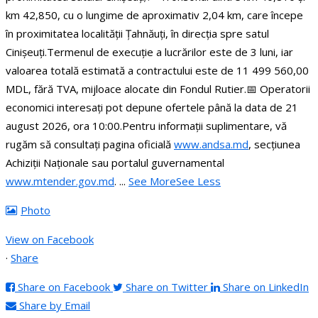
km 42,850, cu o lungime de aproximativ 2,04 km, care începe
în proximitatea localității Țahnăuți, în direcția spre satul
Cinișeuți.
Termenul de execuție a lucrărilor este de 3 luni, iar
valoarea totală estimată a contractului este de 11 499 560,00
MDL, fără TVA, mijloace alocate din Fondul Rutier.
📅 Operatorii
economici interesați pot depune ofertele până la data de 21
august 2026, ora 10:00.
Pentru informații suplimentare, vă
rugăm să consultați pagina oficială
www.andsa.md
, secțiunea
Achiziții Naționale sau portalul guvernamental
www.mtender.gov.md
.
...
See More
See Less
Photo
View on Facebook
·
Share
Share on Facebook
Share on Twitter
Share on LinkedIn
Share by Email