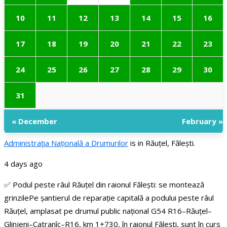
10
11
12
13
14
15
16
17
18
19
20
21
22
23
24
25
26
27
28
29
30
31
« December
February »
Administraţia Națională a Drumurilor
is in Răuțel, Fălești.
4 days ago
✅ Podul peste râul Răuțel din raionul Fălești: se montează
grinzile
Pe șantierul de reparație capitală a podului peste râul
Răuțel, amplasat pe drumul public național G54 R16–Răuțel–
Glinjeni–Catranîc–R16, km 1+730, în raionul Fălești, sunt în curs