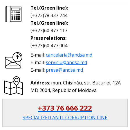
Tel.(Green line):
(+373)78 337 744
Tel.(Green line):
(+373)60 477 117
Press relations:
(+373)60 477 004
E-mail:
cancelaria@andsa.md
E-mail:
serviciu@andsa.md
E-mail:
presa@andsa.md
Address
: mun. Chișinău, str. Bucuriei, 12A
MD 2004, Republic of Moldova
+373 76 666 222
SPECIALIZED ANTI-CORRUPTION LINE