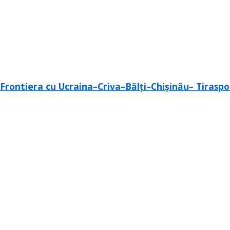
Frontiera cu Ucraina–Criva–Bălți–Chișinău– Tirasp