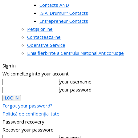
Contacts AND
„S.A. Drumuri” Contacts
Entrepreneur Contacts
Petiții online
Contactează-ne
Operative Service
Linia fierbinte a Centrului Național Anticorupție
Sign in
Welcome!
Log into your account
your username
your password
Forgot your password?
Politică de confidențialitate
Password recovery
Recover your password
your email