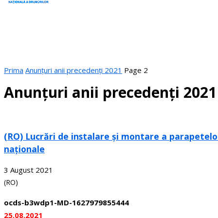
Prima
Anunțuri anii precedenți 2021
Page 2
Anunțuri anii precedenți 2021
(RO) Lucrări de instalare și montare a parapetelo
naționale
3 August 2021
(RO)
ocds-b3wdp1-MD-1627979855444
25.08.2021