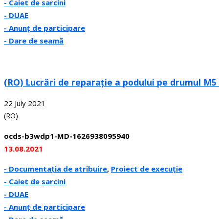
- Caiet de sarcini
- DUAE
- Anunț de participare
- Dare de seamă
(RO) Lucrări de reparație a podului pe drumul M5 
22 July 2021
(RO)
ocds-b3wdp1-MD-1626938095940
13.08.2021
- Documentația de atribuire
,
Proiect de execuție
- Caiet de sarcini
- DUAE
- Anunț de participare