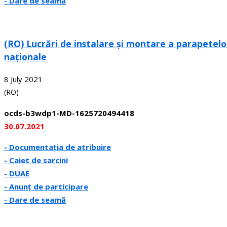
- Dare de seamă
(RO) Lucrări de instalare și montare a parapetelor
naționale
8 July 2021
(RO)
ocds-b3wdp1-MD-1625720494418
30.07.2021
- Documentația de atribuire
- Caiet de sarcini
- DUAE
- Anunț de participare
- Dare de seamă