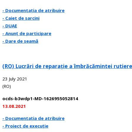
- Documentația de atribuire
- Caiet de sarcini
- DUAE
- Anunț de participare
- Dare de seamă
(RO) Lucrări de reparație a îmbrăcămintei rutier
23 July 2021
(RO)
ocds-b3wdp1-MD-1626955052814
13.08.2021
- Documentația de atribuire
- Proiect de execuție