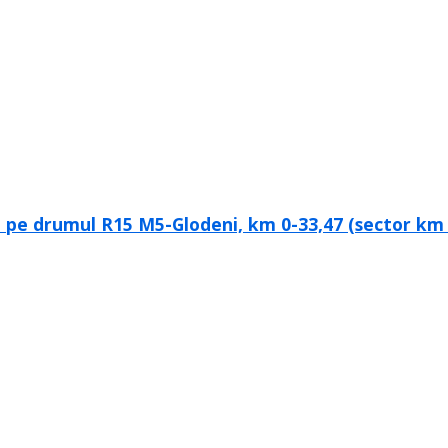
e pe drumul R15 M5-Glodeni, km 0-33,47 (sector km