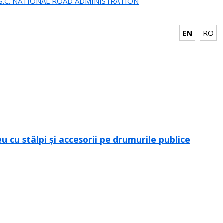
.S.C. NATIONAL ROAD ADMINISTRATION
EN
RO
 cu stâlpi și accesorii pe drumurile publice