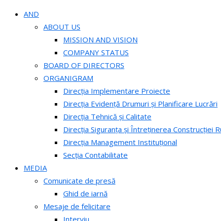
AND
ABOUT US
MISSION AND VISION
COMPANY STATUS
BOARD OF DIRECTORS
ORGANIGRAM
Direcția Implementare Proiecte
Direcția Evidență Drumuri și Planificare Lucrări
Direcția Tehnică și Calitate
Direcția Siguranța și Întreținerea Construcției R
Direcția Management Instituțional
Secția Contabilitate
MEDIA
Comunicate de presă
Ghid de iarnă
Mesaje de felicitare
Interviu